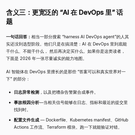
含义三：更宽泛的
“
AI 在 DevOps 里
”
话
题
一句话回答：
相当一部分搜索
“
harness AI DevOps agent
”
的人其
实还没到选型阶段。他们只是在搞清楚：AI 在 DevOps 里到底能
干什么、不能干什么， 然后再决定买什么。如果你是这类读者，
下面是 2026 年一张尽量诚实的能力地图。
AI 智能体在 DevOps 里擅长的是那些
“
答案可以和真实世界对一
下
”
的部分：
日志异常检测
，以及把嘈杂告警聚合成事件。
事故根因分析
—
当相关信号能够在日志、指标和最近的提交里
找到时。
配置文件生成
—
Dockerfile、Kubernetes manifest、GitHub
Actions 工作流、Terraform 模块。跑一下就能验证对错。