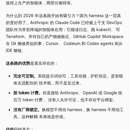
值得上生产的智能体，两部分都得有。
为什么到 2026 年这条路开始有吸引力？因为 harness 这一层真
的变好用了。Anthropic 的 Claude Code 已经被上千支 DevOps
团队作为常驻终端的智能体在用：它能读日志、跑 kubectl、 写
Terraform、并对自己的产物做验证。GitHub Copilot Workspace
在 Git 侧做类似的事，Cursor、 Codeium 和 Codex agents 则从
IDE 侧做。
这条路的优势
是真实存在的：
完全可定制。
系统提示词你写，工具你挑，护栏你定。是智能
体去适配你的 技术栈，而不是反过来。
按 token 计费。
你直接给 Anthropic、OpenAI 或 Google 按
百万 token 付费， 没有人头许可证，也不存在平台绑架。
没有厂商锁定。
换模型不用动 harness，换 harness 不用动工
具。这种解耦 本身就是价值。
代价
同样真实：