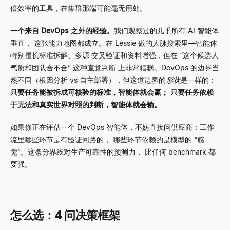
倍效率的工具，在集群那端可能毫无用处。
一个来自 DevOps 之外的经验。
我们观察过的几乎所有 AI 智能体
垂直， 这张能力地图都成立。在 Lessie 做的人脉搜索里
—
智能体
特别擅长标准拆解、多源 交叉验证和资料增强，但在
“
这个候选人
气质和团队合不合
”
这种直觉判断 上非常糟糕。DevOps 的边界当
然不同（根因分析 vs 自主部署），但这道边界的
形状
是一样的：
只要任务能被拆成可核验的标准，智能体就会赢； 只要任务依赖
于无法和真实世界对照的判断，智能体就会输。
如果你正在评估一个 DevOps 智能体，不妨直接问供应商：工作
流里哪些环节是有验证回路的， 哪些环节依赖的是模型的
“
感
觉
”
。这条分界线对生产可靠性的预测力， 比任何 benchmark 都
要强。
怎么选：4 问决策框架