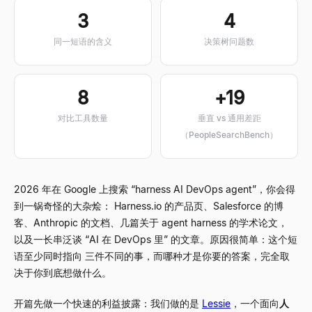
3
4
同一短语的含义
决策树问题数
8
+19
对比工具数量
垂直 vs 通用差距
（PeopleSearchBench）
2026 年在 Google 上搜索
“
harness AI DevOps agent
”
，你会得
到一锅奇怪的大杂烩： Harness.io 的产品页、Salesforce 的博
客、Anthropic 的文档、几篇关于 agent harness 的学术论文，
以及一长串泛谈
“
AI 在 DevOps 里
”
的文章。原因很简单：这个短
语至少同时指向 三件不同的事，而哪种才是你要的答案，完全取
决于你到底想做什么。
开篇先做一个快速的利益披露：我们做的是
Lessie
，一个面向
人