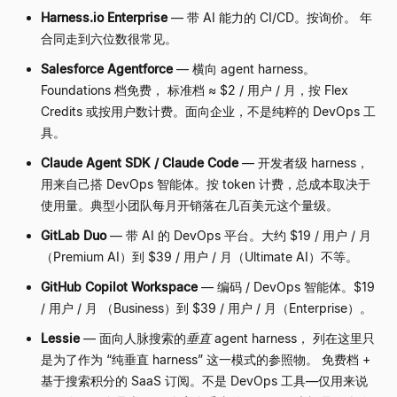
Harness.io Enterprise
—
带 AI 能力的 CI/CD。按询价。 年
合同走到六位数很常见。
Salesforce Agentforce
—
横向 agent harness。
Foundations 档免费， 标准档
≈
$2 / 用户 / 月，按 Flex
Credits 或按用户数计费。面向企业，不是纯粹的 DevOps 工
具。
Claude Agent SDK / Claude Code
—
开发者级 harness，
用来自己搭 DevOps 智能体。按 token 计费，总成本取决于
使用量。典型小团队每月开销落在几百美元这个量级。
GitLab Duo
—
带 AI 的 DevOps 平台。大约 $19 / 用户 / 月
（Premium AI）到 $39 / 用户 / 月（Ultimate AI）不等。
GitHub Copilot Workspace
—
编码 / DevOps 智能体。$19
/ 用户 / 月 （Business）到 $39 / 用户 / 月（Enterprise）。
Lessie
—
面向人脉搜索的
垂直
agent harness， 列在这里只
是为了作为
“
纯垂直 harness
”
这一模式的参照物。 免费档 +
基于搜索积分的 SaaS 订阅。不是 DevOps 工具
—
仅用来说