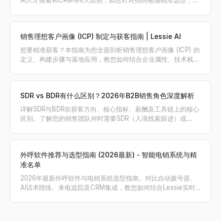
AI人才搜索和CRM等8大类别，助您针对招聘瓶颈精准选型，搭
建最高效的招聘工具栈。
销售理想客户画像 (ICP) 制定与获客指南 | Lessie AI
想要精准获客？本指南为您全面剖析销售理想客户画像 (ICP) 的
定义、构建步骤与落地应用，教您如何结合企业属性、技术栈和
意向信号筛选高价值客户，利用 Lessie AI 自动生成精准线索名
单。
SDR vs BDR有什么区别？2026年B2B销售角色深度解析
详解SDR与BDR在获客方向、核心指标、薪酬及工具链上的核心
区别。了解您的销售团队何时需要SDR（入境线索跟进）或
BDR（出境主动开发），以及AI如何赋能销售。
外呼软件推荐与选型指南 (2026最新) - 智能电销系统与精
准名单
2026年最新外呼软件与电销系统选型指南。对比自动拨号器、
AI话术陪练、来电追踪及CRM集成，教您如何结合Lessie实时
获取的精准电话号码，实现外呼接通率与销售业绩翻倍。