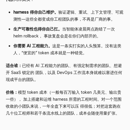
harness 得你自己维护。
验证逻辑、重试、上下文管理、可观
测性
—
这些全都变成你工程团队的事，不再是厂商的事。
生产可靠性也得你自己扛。
当智能体凌晨两点跑错了一次
helm rollback， 事故复盘会是在你们内部开的。
你需要 AI 工程能力。
这是一条实打实的人头预算。没有这类
人，
“
便宜的
”
token 成本就是一种错觉。
适合谁：
已经有 AI 工程能力的团队、有强定制需求的团队、想避
开 SaaS 锁定的 团队，以及 DevOps 工作流本身就难以塞进任何
现成平台的团队。
价格：
模型 token 成本（一般每百万输入 token 几美元、输出贵
一些）， 加上搭建和运维 harness 所需的工程时间。对一个范围
收敛的小团队来说，一年全盘下来可以压 得很低；对把这套跑在
几十位工程师和若干条流水线上的团队，成本会随使用量扩张。