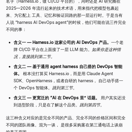
名字（Harness.io，做 CI/CD 平台的），
同时
还是 AI 研究圈在
2025
—
2026 年流行起来的技术术语，用来指代把模型包裹起
来、为它配上 工具、记忆和验证回路的那一层运行时。于是当有
人说
“
harness AI DevOps agent
”
的时候，他们可能在说三件完全
不同的事：
含义一
—
Harness.io 这家公司的 AI DevOps 产品。
一个老
牌 CI/CD 平台在上面接了一层 LLM 能力。
如果你是这种情
况，直接跳到第二节。
含义二
—
基于通用 agent harness 自己搭的 DevOps 智能
体。
根本没打算买 Harness.io，而是用 Claude Agent
SDK、OpenHarness，或者自研的 harness， 自己动手搭一
个 DevOps 智能体。
跳到第三节。
含义三
—
更宽泛的
“
AI 在 DevOps 里
”
话题。
用户其实还没
到选型阶段，只是在了解这个品类。
跳到第四节。
这三种含义对应的是完全不同的产品、完全不同的价格区间和完全
不同的团队画像。混为一谈， 是很多采购案在第三通电话上谈崩
的真正原因。