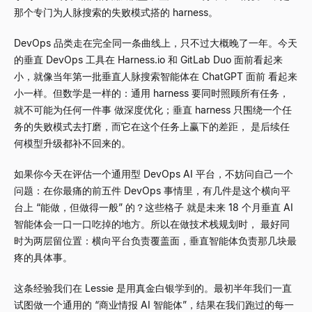
那个专门为人脉搜索的失败模式搭的 harness。
DevOps 品类走在完全同一条曲线上，只不过大概晚了一年。今天
的垂直 DevOps 工具在 Harness.io 和 GitLab Duo 面前看起来
小，就像当年第一批垂直人脉搜索智能体在 ChatGPT 面前 看起来
小一样。但数学是一样的：通用 harness 要同时照顾所有任务，
就不可能为任何一件事 做深度优化；垂直 harness 只围绕一个任
务的失败模式去打磨，而它在这个任务上赢下的差距， 是后续任
何模型升级都补不回来的。
如果你今天在评估一个通用型 DevOps AI 平台，不妨问自己一个
问题：在你最痛的前五件 DevOps 事情里，有几件是这个横向平
台上
“
能做，但做得一般
”
的？这些格子 就是未来 18 个月垂直 AI
智能体会一口一口吃掉的地方。所以在做技术栈规划时， 最好同
时为两层留位置：横向平台负责覆盖面，垂直智能体负责那几块最
疼的具体事。
这条经验我们在 Lessie 是用真金白银学到的。最初半年我们一直
试图做一个通用的
“
商业情报 AI 智能体
”
，结果在我们跑过的每一