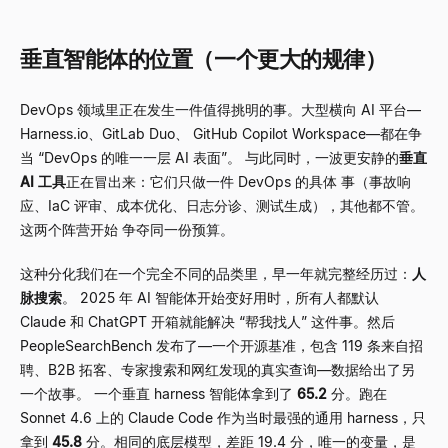
垂直智能体的位置（一个更大的规律）
DevOps 领域里正在发生一件值得挑明的事。大型横向 AI 平台
—
Harness.io、GitLab Duo、 GitHub Copilot Workspace
—
都在争
当
“
DevOps 的唯一一层 AI 表面
”
。 与此同时，一波更安静的
垂直
AI 工具
正在冒出来：它们只做一件 DevOps 的具体 事（事故响
应、IaC 评审、成本优化、日志分诊、测试生成），其他都不管。
这两个阵营开始 争夺同一份预算。
这种分化我们在一个完全不同的品类里，早一年就完整经历过：
人
脉搜索
。 2025 年 AI 智能体开始变好用时，所有人都默认
Claude 和 ChatGPT 开箱就能解决
“
帮我找人
”
这件事。然后
PeopleSearchBench 发布了
—
一个开源基准，包含 119 条来自招
聘、B2B 拓客、专家搜索和网红发现的真实查询
—
数据给出了另
一个故事。 一个垂直 harness 智能体拿到了
65.2
分。跑在
Sonnet 4.6 上的 Claude Code 作为当时最强的通用 harness，只
拿到
45.8
分。相同的底层模型，差距 19.4 分，唯一的变量，是