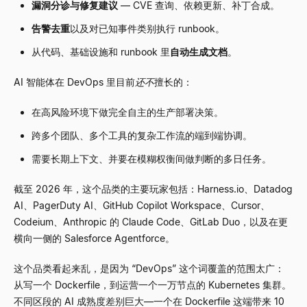
漏洞分诊与修复建议
—
CVE 查询、依赖更新、补丁合成。
告警去重
以及对已知事件类别执行 runbook。
从代码、基础设施和 runbook 里
自动生成文档
。
AI 智能体在 DevOps 里目前
还不
擅长的：
在高风险环境下做完全自主的生产部署决策。
跨多个团队、多个工具的复杂工作流的端到端协调。
需要长期上下文、并要在模糊权衡间做判断的多日任务。
截至 2026 年，这个品类的主要玩家包括：Harness.io、Datadog
AI、PagerDuty AI、GitHub Copilot Workspace、Cursor、
Codeium、Anthropic 的 Claude Code、GitLab Duo，以及在更
横向一侧的 Salesforce Agentforce。
这个品类看起来乱，是因为
“
DevOps
”
这个词覆盖的范围太广：
从写一个 Dockerfile，到运营一个一万节点的 Kubernetes 集群。
不同区段的 AI 成熟度差别巨大
—
一个在 Dockerfile 这端带来 10