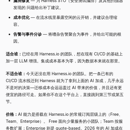
漏洞修复
—
为 Harness STO（安全测试编排）及其他扫描器
发现的 问题给出补丁建议。
成本优化
—
在流水线里暴露空闲的云开销，并建议合理缩
容。
告警与事件分诊
—
将嘈杂告警聚合为事件，并给出可能的根
因。
适合谁：
已经在用 Harness.io 的团队，想在现有 CI/CD 的基础上
加一层 LLM 增强。集成成本基本为零，因为数据本来就在那里。
不适合谁：
今天还没在用 Harness.io 的团队。把一条已有的
CI/CD 流水线迁到 Harness 就为了拿到上面的 AI 加成，几乎永远
不是对的决策
—
迁移成本会远远盖过 AI 带来的价值，并且还有更
便宜的路径可走。如果你不在这个平台上，直接跳到第三节或第五
节。
价格：
AI 能力是搭载在 Harness.io 的常规订阅层级上的（Free、
Team、Enterprise）。 Free 面向少量服务的小团队；Team 按服
务数扩展；Enterprise 则是 quote-based。2026 年的 AI 加成在