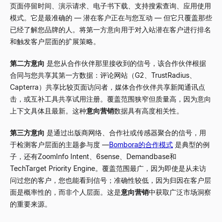
页面停留时间、演示请求、电子书下载、支持搜索查询、应用使用
模式。它是最准确的
—
潜在客户正在与您互动
—
但它只覆盖那些
已经了解您品牌的人。将第一方意向用于对入站潜在客户进行排名
和触发客户层面的扩展策略。
第二方意向
是您从合作伙伴那里接收到的信号，该合作伙伴根据
合同与您共享其第一方数据：评论网站（G2、TrustRadius、
Capterra）共享比较页面访问者，媒体合作伙伴共享新闻通讯点
击，或互补工具共享试用注册。覆盖范围狭窄但质量高，因为意向
上下文具体且最新。这种
意向营销
数据具有高度相关性。
第三方意向
是通过出版商网络、合作社或传感器聚合的信号，用
于检测客户层面的主题参与度
—
Bombora的合作模式
是典型的例
子，还有ZoomInfo Intent、6sense、Demandbase和
TechTarget Priority Engine。覆盖范围最广，因为即使是从未访
问过您的客户，您也能看到信号；准确性较低，因为归因在客户层
面是概率性的，而非个人层面。这是
意向营销
中获取广泛市场洞察
的重要来源。