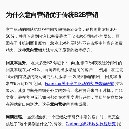
为什么意向营销优于传统B2B营销
意向驱动的团队始终报告回复率提高2
–
3倍，销售周期缩短30
–
50%，并且管道到收入比率显著优于仅依赖公司特征的团队。原
因在于其机制而非魔力：您停止对外展那些不在市场中的客户浪费
精力。这种
意向营销
方法带来了显著的效率提升。
回复率提升。
在大多数B2B类别中，向通用ICP列表发送冷邮件的
回复率现在为1
–
3%。而向表现出激增意向的客户
—
例如，在过去
14天内围绕您的类别研究活动激增
—
发送相同的邮件，回复率通
常在6%到12%之间。
Forrester关于意向驱动的客户选择研究
持续
显示，其参与率是未细分外展的数倍。这种提升来自于时机，而非
文案：潜在客户无论如何都会在本季度进行评估，而您的信息恰好
在评估窗口内送达。这是
意向营销
的直接成果。
周期压缩。
当您接触到一个已经处于研究中期的客户时，您完全
跳过了“这个类别是什么”的阶段。
Gartner的B2B购买旅程研究
报