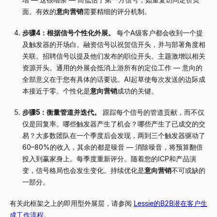
面。有效的
意向营销
需要精细的评分机制。
步骤4：根据信号个性化外展。
每个A级客户都会收到一个提
及触发器的开场白。融资信号以祝贺信开头，并与部署角度相
关联。招聘信号以提及他们发布的职位开头。主题激增以相关
资源开头。通用的外展会抵消上游所有的定位工作
—
意向的
全部意义在于您有具体的话要说。AI起草使每次发送的边际成
本接近于零。个性化是
意向营销
成功的关键。
步骤5：衡量管道并迭代。
跟踪每个信号的管道贡献，而不仅
仅是回复率。哪些触发器产生了机会？哪些产生了已成交的交
易？大多数团队在一个季度后会发现，两到三个触发器驱动了
60
–
80%的收入，其余的都是噪音
—
消除噪音，将预算翻倍
投入到赢家身上。每季度重新评分。随着您的ICP和产品演
变，信号格局也会发生变化。持续优化是
意向营销
不可或缺的
一部分。
有关此框架之上的即用型外展层，请参阅
Lessie的B2B潜在客户生
成工作流程
。