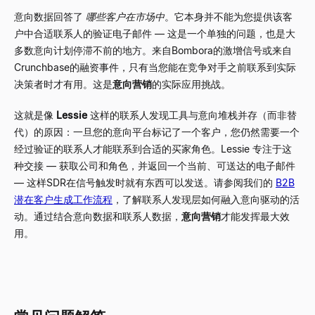
意向数据回答了
哪些客户在市场中
。它本身并不能为您提供该客
户中合适联系人的验证电子邮件
—
这是一个单独的问题，也是大
多数意向计划停滞不前的地方。来自Bombora的激增信号或来自
Crunchbase的融资事件，只有当您能在竞争对手之前联系到实际
决策者时才有用。这是
意向营销
的实际应用挑战。
这就是像
Lessie
这样的联系人发现工具与意向堆栈并存（而非替
代）的原因：一旦您的意向平台标记了一个客户，您仍然需要一个
经过验证的联系人才能联系到合适的买家角色。Lessie 专注于这
种交接
—
获取公司和角色，并返回一个当前、可送达的电子邮件
—
这样SDR在信号触发时就有东西可以发送。请参阅我们的
B2B
潜在客户生成工作流程
，了解联系人发现层如何融入意向驱动的活
动。通过结合意向数据和联系人数据，
意向营销
才能发挥最大效
用。