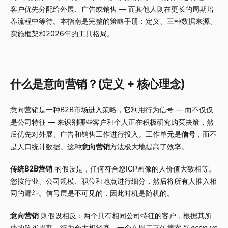
客户优先分配给外展、广告或销售
—
而其他人则在更长的周期培
养流程中等待。本指南是完整的策略手册：定义、三种数据来源、
实施框架和2026年的工具格局。
什么是意向营销？(定义 + 核心理念)
意向营销是一种B2B市场进入策略，它利用行为信号
—
而不仅仅
是公司特征
—
来识别哪些客户和个人正在积极研究购买决策，然
后优先对外展、广告和销售工作进行投入。工作单元是
信号
，而不
是人口统计数据。这种
意向营销
方法极大地提高了效率。
传统B2B营销
的假设是，任何符合您ICP画像的人价值大致相等。
您按行业、公司规模、职位和地点进行细分，然后将所有人推入相
同的漏斗。信号层是不可见的，因此时机是随机的。
意向营销
则假设相反：两个具有相同公司特征的客户，根据其所
处的购买周期，行为会大相径庭。一个在周二下午搜索
“Lessie vs