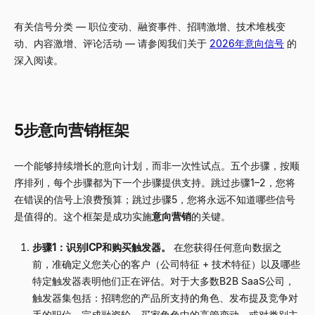
有关信号分类
—
职位变动、融资事件、招聘激增、技术堆栈变
动、内容激增、评论活动
—
请参阅我们关于
2026年意向信号
的
深入阅读。
5步意向营销框架
一个能够持续增长的意向计划，而非一次性试点。五个步骤，按顺
序排列，每个步骤都为下一个步骤提供支持。跳过步骤1
–
2，您将
在错误的信号上浪费预算；跳过步骤5，您将永远不知道哪些信号
是值得的。这个框架是成功实施
意向营销
的关键。
步骤1：识别ICP和购买触发器。
在您获得任何意向数据之
前，准确定义您关心的客户（公司特征 + 技术特征）以及哪些
特定触发器表明他们正在评估。对于大多数B2B SaaS公司，
触发器集包括：招聘您的产品所支持的角色、发布提及竞争对
手的职位、完成融资轮、买家角色中的高管变动，或对类别主