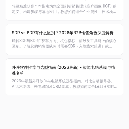
想要精准获客？本指南为您全面剖析销售理想客户画像 (ICP) 的
定义、构建步骤与落地应用，教您如何结合企业属性、技术栈和
意向信号筛选高价值客户，利用 Lessie AI 自动生成精准线索名
单。
SDR vs BDR有什么区别？2026年B2B销售角色深度解析
详解SDR与BDR在获客方向、核心指标、薪酬及工具链上的核心
区别。了解您的销售团队何时需要SDR（入境线索跟进）或
BDR（出境主动开发），以及AI如何赋能销售。
外呼软件推荐与选型指南 (2026最新) - 智能电销系统与精
准名单
2026年最新外呼软件与电销系统选型指南。对比自动拨号器、
AI话术陪练、来电追踪及CRM集成，教您如何结合Lessie实时
获取的精准电话号码，实现外呼接通率与销售业绩翻倍。