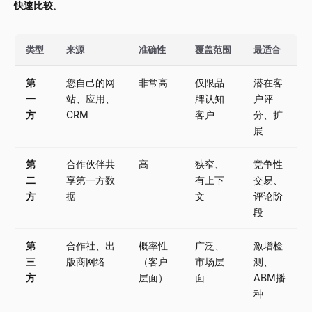
快速比较。
类型
来源
准确性
覆盖范围
最适合
第
您自己的网
非常高
仅限品
潜在客
一
站、应用、
牌认知
户评
方
CRM
客户
分、扩
展
第
合作伙伴共
高
狭窄、
竞争性
二
享第一方数
有上下
交易、
方
据
文
评论阶
段
第
合作社、出
概率性
广泛、
激增检
三
版商网络
（客户
市场层
测、
方
层面）
面
ABM播
种