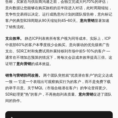
告称，买家在与供应商沟通之前，会独立完成大约70%的评估；
意向数据让您能够在购买旅程的后半段进入对话，此时周期缩短，
竞争性交易得以决定。运行成熟意向计划的团队报告称，意向标记
客户的典型B2B周期从90天缩短到45
–
60天。
意向营销
显著加速
了销售流程。
支出效率。
静态ICP列表将所有客户视为同等成本。实际上，ICP
中底部60%的客户本季度很少会购买。意向驱动的优先级将广告
支出、SDR工时和免费试用外展转移到市场中前5
–
10%的客户
—
通常在不增加总预算的情况下，将每次会议成本效率提高三倍。这
证明了
意向营销
的成本效益。
销售与营销协同改善。
两个团队突然就“优质潜在客户”的定义达成
一致
—
它是一个表现出可观察购买行为的客户，而不是免费下载
的举手示意。关于MQL（市场合格潜在客户）的争论变得更少。
SDR处理更“热”的客户，不再抱怨列表质量。
意向营销
促进了团队
间的协作。
✦