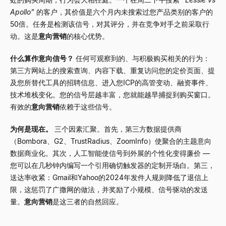
Apollo”
的客户，其价值是六个月内未搜索过您产品类别的客户的
50倍。任务是检测该信号，对其评分，并在竞争对手之前采取行
动。这是
意向营销
的核心优势。
什么算作意向信号？
任何可观察到的、与积极购买相关的行为：
第三方网站上的搜索查询、内容下载、重复访问您的定价页面、提
及您所替代工具的招聘信息、进入您ICP的高管变动、融资事件、
技术堆栈变化。您的信号层越丰富，您就能越早捕捉到购买窗口。
有效的
意向营销
依赖于这些信号。
为何是现在。
三个因素汇聚。首先，第三方数据提供商
（Bombora、G2、TrustRadius、ZoomInfo）使聚合的主题意向
数据商业化。其次，人工智能使信号到外展的个性化变得廉价
—
您可以在几秒钟内编写一个引用确切触发器的定制开场白。第三，
送达率收紧：Gmail和Yahoo的2024年发件人规则降低了退信上
限，这惩罚了广撒网的做法，并奖励了小规模、信号驱动的发送
量。
意向营销
是这三者的自然回应。