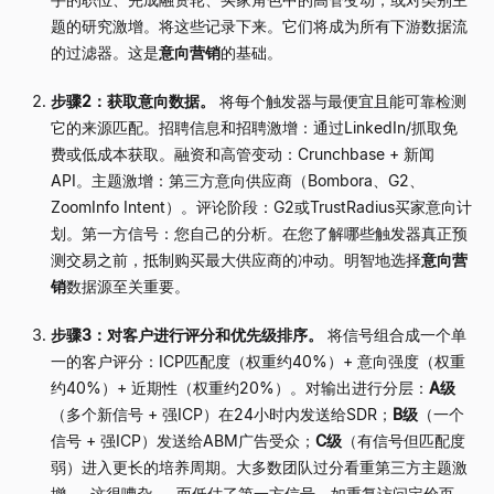
题的研究激增。将这些记录下来。它们将成为所有下游数据流
的过滤器。这是
意向营销
的基础。
步骤2：获取意向数据。
将每个触发器与最便宜且能可靠检测
它的来源匹配。招聘信息和招聘激增：通过LinkedIn/抓取免
费或低成本获取。融资和高管变动：Crunchbase + 新闻
API。主题激增：第三方意向供应商（Bombora、G2、
ZoomInfo Intent）。评论阶段：G2或TrustRadius买家意向计
划。第一方信号：您自己的分析。在您了解哪些触发器真正预
测交易之前，抵制购买最大供应商的冲动。明智地选择
意向营
销
数据源至关重要。
步骤3：对客户进行评分和优先级排序。
将信号组合成一个单
一的客户评分：ICP匹配度（权重约40%）+ 意向强度（权重
约40%）+ 近期性（权重约20%）。对输出进行分层：
A级
（多个新信号 + 强ICP）在24小时内发送给SDR；
B级
（一个
信号 + 强ICP）发送给ABM广告受众；
C级
（有信号但匹配度
弱）进入更长的培养周期。大多数团队过分看重第三方主题激
增
—
这很嘈杂
—
而低估了第一方信号，如重复访问定价页