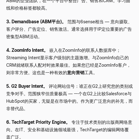
ABM的企业团队，在一个平台中整合广告、销售和CRM。学习曲
线和价格标签都较高。
3. Demandbase (ABM平台)。
范围与6sense相当
—
意向摄取、
客户评分、广告定位、销售激活。通常选择用于IP定位重要的广告
密集型ABM活动。
4. ZoomInfo Intent。
嵌入在ZoomInfo的联系人数据库中；
Streaming Intent显示客户级别的主题激增。与ZoomInfo自己的
CRM就绪联系人配对时效果最佳。如果您已经是ZoomInfo客户，
则非常方便。这也是一种有效的
意向营销
工具。
5. G2 Buyer Intent。
评论网站信号：谁正在G2上研究您的类别或
竞争对手。范围狭窄但质量极高
—
一个在G2上比较Salesforce与
HubSpot的买家，无疑是在市场中的。作为更广泛意向的补充，而
非替代品。
6. TechTarget Priority Engine。
专注于技术类别的出版商网络意
向。在IT、安全和基础设施领域最强，TechTarget的编辑网络覆
盖广泛。