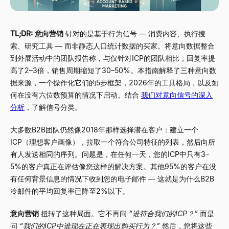
TL;DR:
意向营销
针对的是基于行为信号
—
消费内容、执行搜
索、研究工具
—
而非静态人口统计数据的买家。将意向数据整合
到外展活动中的团队报告称，与仅针对ICP的团队相比，回复率提
高了2
–
3倍，销售周期缩短了30
–
50%。本指南解释了三种意向数
据来源，一个操作化它们的5步框架，2026年的工具格局，以及如
何在没有六位数预算的情况下启动。结合
我们对意向信号的深入
分析
，了解信号分类。
大多数B2B团队仍然像2018年那样选择潜在客户：建立一个
ICP（理想客户画像），拉取一个符合公司特征的列表，然后向所
有人发送相同的序列。问题是，在任何一天，您的ICP中只有3
–
5%的客户真正在评估像您这样的解决方案。其他95%的客户在没
有任何背景信息的情况下收到您的电子邮件
—
这就是为什么B2B
冷邮件的平均回复率已降至2%以下。
意向营销
扭转了这种局面。它不再问
“谁符合我们的ICP？”
而是
问
“我们的ICP中谁现在正在表现出购买行为？”
然后，您将这些