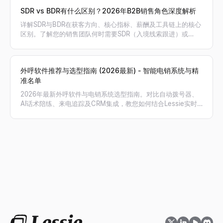
SDR vs BDR有什么区别？2026年B2B销售角色深度解析
详解SDR与BDR在获客方向、核心指标、薪酬及工具链上的核心
区别。了解您的销售团队何时需要SDR（入境线索跟进）或
BDR（出境主动开发），以及AI如何赋能销售。
外呼软件推荐与选型指南 (2026最新) - 智能电销系统与精
准名单
2026年最新外呼软件与电销系统选型指南。对比自动拨号器、
AI话术陪练、来电追踪及CRM集成，教您如何结合Lessie实时
获取的精准电话号码，实现外呼接通率与销售业绩翻倍。