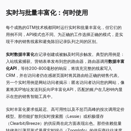
实时与批量丰富化：何时使用
每个成熟的GTM技术栈都同时运行实时和批量丰富化，但它们的
用例不同，API模式也不同。为正确的工作选择正确的模式，是实
现干净的销售线索和避免陈旧记录队列之间的区别。
实时数据丰富化
在记录创建或被触及时同步触发。典型的用例是：
入站线索捕获。营销表单发布到您的路由器，路由器调用
数据丰富
化API
，等待200-800毫秒的响应，将填充完整的线索写入
CRM，并在访问者仍在感谢页面时将其路由给正确的销售代表。
另一个实时用例是网站访问者揭示：匿名访问者访问您的网站，像
素将其IP地址发送到反向IP丰富化API，匹配的账户在几秒钟内显
示在您的销售智能工具中。
实时丰富化要求低延迟、高可用性以及不惩罚高峰的按次调用定价
模型。那些能扩散到实时搜索图（Lessie）或积极缓存
（Clearbit/Breeze）的供应商在此方面表现出色。那些依赖批量
转储并以薄层形式暴露实时端点（ZoomInfo）的供应商往往速度