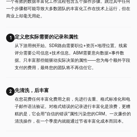
一个有效的数据丰富化工作流程包含五个操作步骤。跳过其中任何
一个步骤都可能导致大多数团队的丰富化工作在技术上运行，但在
商业上却毫无用处。
定义您实际需要的记录和属性
1
从下游用例开始。SDR路由需要职位+资历+地理位置。线索
评分需要公司信息+技术信息。ABM需要意向数据+事件数
据。只丰富那些能驱动实际决策的属性——您为每个额外字段
支付的费用，最终您的团队将不再信任它。
先清洗，后丰富
2
在您花费任何丰富化费用之前，先进行去重、格式标准化和电
子邮件语法验证。对格式错误的记录进行丰富化是浪费，更糟
糕的是，它会用“自信的错误”属性污染您的CRM。一次廉价的
清洗操作，在一个季度内就能通过节省丰富化成本而回本。