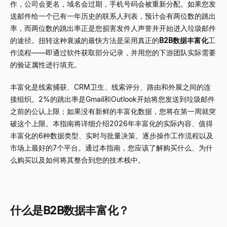
作，公司会更名，域名会过期，手机号码会被重新分配。如果您发
送邮件给一个已有一年历史的联系人列表，预计会有两位数的跳出
率，而两位数的跳出率正是您损害发件人声誉并开始进入垃圾邮件
的途径。扭转这种衰减的最快方法是采用真正的
B2B数据丰富化
工
作流程——即通过软件获取部分记录，并用您的下游团队实际需要
的验证属性进行填充。
丰富化是线索捕获、CRM卫生、线索评分、路由和外展之间的连
接组织。2%的跳出率是Gmail和Outlook开始将您发送到垃圾邮件
之前的公认上限；如果没有新鲜的丰富化数据，您将在第一周就突
破这个上限。本指南将详细介绍2026年丰富化的实际内容、值得
丰富化的6种数据类型、实时与批量决策、逐步操作工作流程以及
市场上最好的7个平台。通过本指南，您应该了解购买什么、为什
么购买以及如何将其整合到您的技术栈中。
什么是B2B数据丰富化？