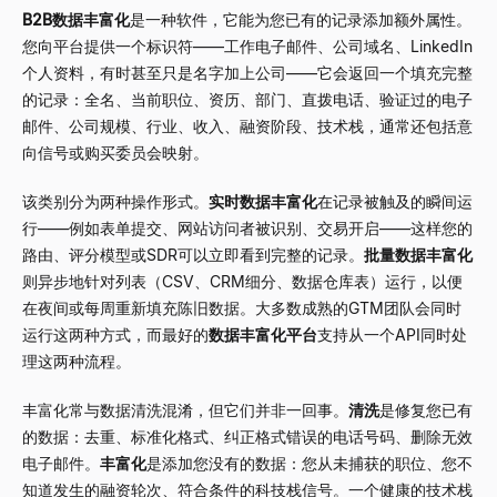
B2B数据丰富化
是一种软件，它能为您已有的记录添加额外属性。
您向平台提供一个标识符——工作电子邮件、公司域名、LinkedIn
个人资料，有时甚至只是名字加上公司——它会返回一个填充完整
的记录：全名、当前职位、资历、部门、直拨电话、验证过的电子
邮件、公司规模、行业、收入、融资阶段、技术栈，通常还包括意
向信号或购买委员会映射。
该类别分为两种操作形式。
实时数据丰富化
在记录被触及的瞬间运
行——例如表单提交、网站访问者被识别、交易开启——这样您的
路由、评分模型或SDR可以立即看到完整的记录。
批量数据丰富化
则异步地针对列表（CSV、CRM细分、数据仓库表）运行，以便
在夜间或每周重新填充陈旧数据。大多数成熟的GTM团队会同时
运行这两种方式，而最好的
数据丰富化平台
支持从一个API同时处
理这两种流程。
丰富化常与数据清洗混淆，但它们并非一回事。
清洗
是修复您已有
的数据：去重、标准化格式、纠正格式错误的电话号码、删除无效
电子邮件。
丰富化
是添加您没有的数据：您从未捕获的职位、您不
知道发生的融资轮次、符合条件的科技栈信号。一个健康的技术栈