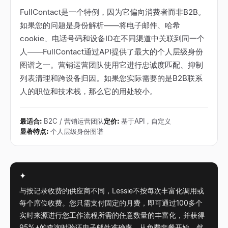
FullContact是一个特例，因为它偏向消费者而非B2B。
如果您的问题是身份解析——将电子邮件、哈希
cookie、电话号码和设备ID在不同渠道中关联到同一个
人——FullContact通过API提供了最大的个人层级身份
图谱之一。营销运营团队使用它进行忠诚度匹配、抑制
列表清理和跨设备归因。如果您实际需要的是B2B联系
人的职位和技术栈，那么它的用处较小。
最适合
:
B2C / 营销运营团队
定价
:
基于API，自定义
显著特点
:
个人层级身份图谱
✦
与按记录收费的供应商不同，Lessie不按每次丰富化调用或
每个席位收费。您只需支付固定的月费，即可通过100多个
实时来源进行您工作流程所需的任意数量的丰富化，并获得
95%+的查询时验证电子邮件准确率。从免费套餐开始，然