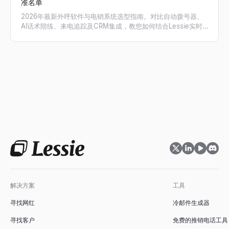
准名单
2026年最新外呼软件与电销系统选型指南。对比自动拨号器、
AI话术陪练、来电追踪及CRM集成，教您如何结合Lessie实时
获取的精准电话号码，实现外呼接通率与销售业绩翻倍。
解决方案
工具
寻找网红
冷邮件生成器
寻找客户
免费的推销电话工具