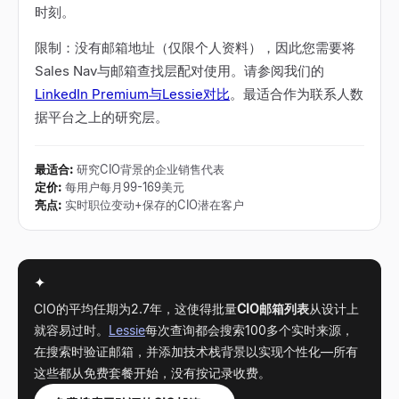
时刻。
限制：没有邮箱地址（仅限个人资料），因此您需要将
Sales Nav与邮箱查找层配对使用。请参阅我们的
LinkedIn Premium与Lessie对比
。最适合作为联系人数
据平台之上的研究层。
最适合
:
研究CIO背景的企业销售代表
定价
:
每用户每月99-169美元
亮点
:
实时职位变动+保存的CIO潜在客户
✦
CIO的平均任期为2.7年，这使得批量
CIO邮箱列表
从设计上
就容易过时。
Lessie
每次查询都会搜索100多个实时来源，
在搜索时验证邮箱，并添加技术栈背景以实现个性化
—
所有
这些都从免费套餐开始，没有按记录收费。