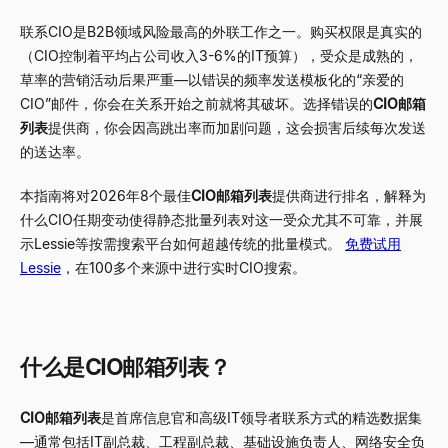
联系CIO是B2B领域风险最高的外联工作之一。购买权限是真实的
（CIO控制着平均占公司收入3-6%的IT预算），受众是成熟的，
草率的营销活动后果严重
—
以错误的频率发送模板化的“亲爱的
CIO”邮件，你会在关系开始之前就将其破坏。选择错误的
CIO邮箱
列表
提供商，你会因高跳出率而加剧问题，这会损害后续每次发送
的送达率。
本指南将对2026年8个最佳
CIO邮箱列表
提供商进行排名，解释为
什么CIO任期变动使得静态批量列表对这一受众尤其不可靠，并展
示Lessie等按需搜索平台如何超越传统的批量模式。
免费试用
Lessie
，在100多个来源中进行实时CIO搜索。
什么是CIO邮箱列表？
CIO邮箱列表
是首席信息官和高级IT领导者联系方式的精选数据集
—
通常包括IT副总裁、工程副总裁、基础设施负责人、网络安全负