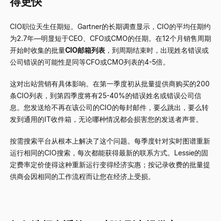
得更快
CIO职位天生任期短。Gartner的长期调查显示，CIO的平均任期约
为2.7年
—
明显短于CEO、CFO或CMO的任期。在12个月销售周期
开始时收集的批量
CIO邮箱列表
，到周期结束时，出现姓名错误或
公司错误的可能性是同等CFO或CMO列表的4-5倍。
这对出站营销有具体影响。在第一季度初从批量提供商购买的200
条CIO列表，到第四季度将有25-40%的错误姓名或错误公司信
息。您发送给不再在该公司的CIO的每封邮件，要么跳出，要么转
发到通用的IT收件箱，无论哪种情况都会损害您的发送者声誉。
按需搜索平台从根本上解决了这个问题。每季度针对实时图谱重新
运行相同的CIO搜索，每次都能获得最新的联系方式。Lessie的固
定费率定价使得这种重新运行变得经济实惠；按记录收费的批量提
供商会因相同的工作流程而让您在经济上受损。