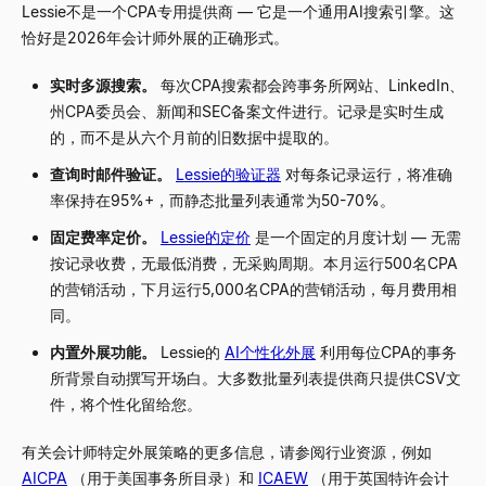
Lessie不是一个CPA专用提供商
—
它是一个通用AI搜索引擎。这
恰好是2026年会计师外展的正确形式。
实时多源搜索。
每次CPA搜索都会跨事务所网站、LinkedIn、
州CPA委员会、新闻和SEC备案文件进行。记录是实时生成
的，而不是从六个月前的旧数据中提取的。
查询时邮件验证。
Lessie的验证器
对每条记录运行，将准确
率保持在95%+，而静态批量列表通常为50-70%。
固定费率定价。
Lessie的定价
是一个固定的月度计划
—
无需
按记录收费，无最低消费，无采购周期。本月运行500名CPA
的营销活动，下月运行5,000名CPA的营销活动，每月费用相
同。
内置外展功能。
Lessie的
AI个性化外展
利用每位CPA的事务
所背景自动撰写开场白。大多数批量列表提供商只提供CSV文
件，将个性化留给您。
有关会计师特定外展策略的更多信息，请参阅行业资源，例如
AICPA
（用于美国事务所目录）和
ICAEW
（用于英国特许会计