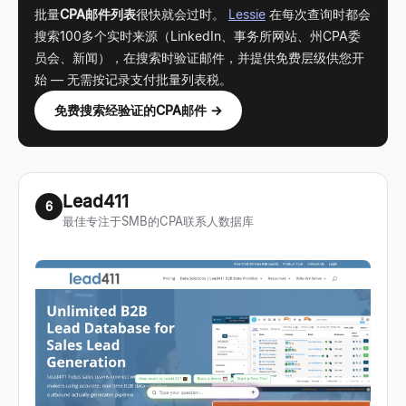
批量
CPA邮件列表
很快就会过时。
Lessie
在每次查询时都会
搜索100多个实时来源（LinkedIn、事务所网站、州CPA委
员会、新闻），在搜索时验证邮件，并提供免费层级供您开
始
—
无需按记录支付批量列表税。
免费搜索经验证的CPA邮件 →
Lead411
6
最佳专注于SMB的CPA联系人数据库