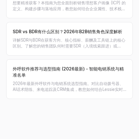
想要精准获客？本指南为您全面剖析销售理想客户画像 (ICP) 的
定义、构建步骤与落地应用，教您如何结合企业属性、技术栈和
意向信号筛选高价值客户，利用 Lessie AI 自动生成精准线索名
单。
SDR vs BDR有什么区别？2026年B2B销售角色深度解析
详解SDR与BDR在获客方向、核心指标、薪酬及工具链上的核心
区别。了解您的销售团队何时需要SDR（入境线索跟进）或
BDR（出境主动开发），以及AI如何赋能销售。
外呼软件推荐与选型指南 (2026最新) - 智能电销系统与精
准名单
2026年最新外呼软件与电销系统选型指南。对比自动拨号器、
AI话术陪练、来电追踪及CRM集成，教您如何结合Lessie实时
获取的精准电话号码，实现外呼接通率与销售业绩翻倍。