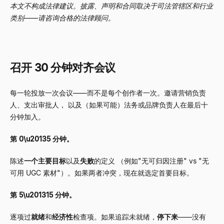
本文不构成法律建议。披露、声明和合同取决于司法管辖区和行业
类别——请咨询合格的法律顾问。
召开 30 分钟对齐会议
每一轮投放一次会议——而不是每个创作者一次。邀请营销负责
人、支出审批人， 以及（如果可能）法务或品牌负责人在最后十
分钟加入。
第 0\u20135 分钟。
陈述
一个主要目标
以及
失败
的定义 （例如"无可归因注册" vs "无
可用 UGC 素材"）。如果两者冲突，现在就选定首要目标。
第 5\u201315 分钟。
逐项过
就绪
和
经济性
检查项。如果追踪未就绪，
停下来
——没有