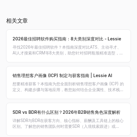
相关文章
2026最佳招聘软件购买指南：8大类别深度对比 - Lessie
寻找2026年最佳招聘软件？本指南深度对比ATS、主动寻才、
AI人才搜索和CRM等8大类别，助您针对招聘瓶颈精准选型，搭
建最高效的招聘工具栈。
销售理想客户画像 (ICP) 制定与获客指南 | Lessie AI
想要精准获客？本指南为您全面剖析销售理想客户画像 (ICP) 的
定义、构建步骤与落地应用，教您如何结合企业属性、技术栈和
意向信号筛选高价值客户，利用 Lessie AI 自动生成精准线索名
单。
SDR vs BDR有什么区别？2026年B2B销售角色深度解析
详解SDR与BDR在获客方向、核心指标、薪酬及工具链上的核心
区别。了解您的销售团队何时需要SDR（入境线索跟进）或
BDR（出境主动开发），以及AI如何赋能销售。