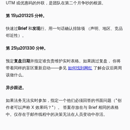
UTM 或优惠码的外联，是团队在第二个月争吵的根源。
第 15\u201325 分钟。
快速过
Brief
和
发现
行。用一句话确认排除项 （声明、地区、竞品
邻近性）。
第 25\u201330 分钟。
预定
复盘日期
并指定谁负责维护实时表格。如果跳过复盘， 你将
带着同样的盲区重新启动——参见
如何找到网红
了解会议后两周
该做什么。
异步跟进。
如果法务无法实时参加，指定一个他们必须回答的书面问题（"创
作者可以声称 X 效果吗？"）。 答案存放在与 Brief 相同的表格
中。仅存在于邮件线程中的决策无法在人员变动中存活。