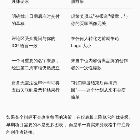
具体
要素
册故事
明确截止日期后准时交付
虚荣奖项或"被报道"徽章，与
的草稿
你的买家画像无关
评论区受众提问与你的
在任何人转化之前就争论
ICP 语言一致
Logo 大小
一个可重复的名字来源，
来自中位内容偏离品牌的创作
经过第二周审核仍然成立
者的一次性爆款
财务无需法医审计即可将
"我们季度结束后再搞归
支出关联到发票和结果行
因"——这个计划从来不会变
简单
如果某个指标不会改变每周的决策，在仪表板上降低它的优先级。
早期项目需要的不是更多图表， 而是单一真实来源表格中带注释
的创作者链接。