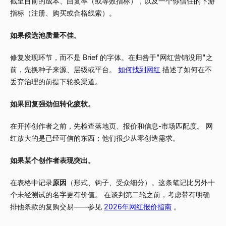
截至目前的成本、回复率（或等效指标），以及一个你信任的下游
指标（注册、购买或合格线索）。
如果候选池质量不佳。
修复发现环节，而不是 Brief 的字体。在归咎于"网红营销没用"之
前，先换种子来源、层级或平台。
如何找到网红
描述了如何在不
丢弃治理的前提下轮换渠道。
如果回复强劲但转化疲软。
在开掉创作者之前，先检查落地页、报价和信息-市场匹配度。 网
红放大的是已经可信的东西；他们很少从零创造需求。
如果某个创作者表现突出。
在表格中记录
原因
（形式、钩子、受众细分）。这条笔记比另外十
个未经测试的名字更有价值。 在谈判第二轮之前，考虑带有明确
排他条款的复购交易——参见
2026年网红报价指南
。