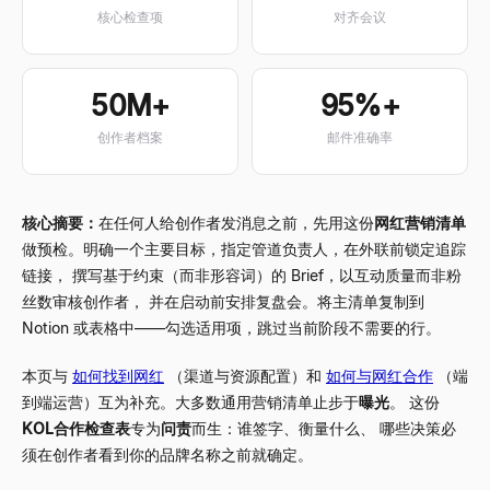
核心检查项
对齐会议
50M+
95%+
创作者档案
邮件准确率
核心摘要：
在任何人给创作者发消息之前，先用这份
网红营销清单
做预检。明确一个主要目标，指定管道负责人，在外联前锁定追踪
链接， 撰写基于约束（而非形容词）的 Brief，以互动质量而非粉
丝数审核创作者， 并在启动前安排复盘会。将主清单复制到
Notion 或表格中——勾选适用项，跳过当前阶段不需要的行。
本页与
如何找到网红
（渠道与资源配置）和
如何与网红合作
（端
到端运营）互为补充。大多数通用营销清单止步于
曝光
。 这份
KOL合作检查表
专为
问责
而生：谁签字、衡量什么、 哪些决策必
须在创作者看到你的品牌名称之前就确定。