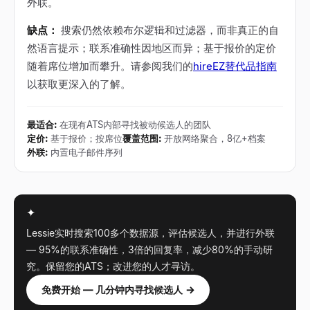
外联。
缺点：
搜索仍然依赖布尔逻辑和过滤器，而非真正的自
然语言提示；联系准确性因地区而异；基于报价的定价
随着席位增加而攀升。请参阅我们的
hireEZ替代品指南
以获取更深入的了解。
最适合
:
在现有ATS内部寻找被动候选人的团队
定价
:
基于报价；按席位
覆盖范围
:
开放网络聚合，8亿+档案
外联
:
内置电子邮件序列
✦
Lessie实时搜索100多个数据源，评估候选人，并进行外联
— 95%的联系准确性，3倍的回复率，减少80%的手动研
究。保留您的ATS；改进您的人才寻访。
免费开始 — 几分钟内寻找候选人 →