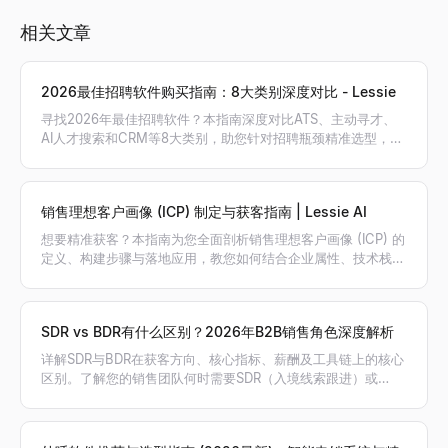
相关文章
2026最佳招聘软件购买指南：8大类别深度对比 - Lessie
寻找2026年最佳招聘软件？本指南深度对比ATS、主动寻才、
AI人才搜索和CRM等8大类别，助您针对招聘瓶颈精准选型，搭
建最高效的招聘工具栈。
销售理想客户画像 (ICP) 制定与获客指南 | Lessie AI
想要精准获客？本指南为您全面剖析销售理想客户画像 (ICP) 的
定义、构建步骤与落地应用，教您如何结合企业属性、技术栈和
意向信号筛选高价值客户，利用 Lessie AI 自动生成精准线索名
单。
SDR vs BDR有什么区别？2026年B2B销售角色深度解析
详解SDR与BDR在获客方向、核心指标、薪酬及工具链上的核心
区别。了解您的销售团队何时需要SDR（入境线索跟进）或
BDR（出境主动开发），以及AI如何赋能销售。