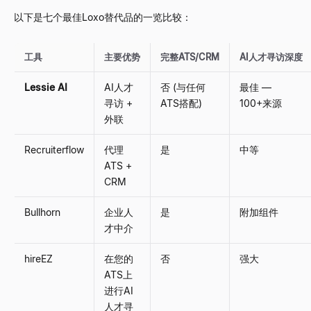
以下是七个最佳Loxo替代品的一览比较：
工具
主要优势
完整ATS/CRM
AI人才寻访深度
Lessie AI
AI人才
否 (与任何
最佳 —
寻访 +
ATS搭配)
100+来源
外联
Recruiterflow
代理
是
中等
ATS +
CRM
Bullhorn
企业人
是
附加组件
才中介
hireEZ
在您的
否
强大
ATS上
进行AI
人才寻