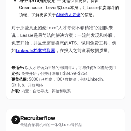
与任何ATS搭配使用
— 无需彻底更换。保留
Greenhouse、Lever或Loxo本身，让Lessie负责漏斗的
顶端。了解更多关于
AI候选人寻访
的信息。
对于那些真正抱怨Loxo“人才寻访不够精准”的团队来
说，Lessie是最简洁的解决方案：一流的发现和外联，
免费开始，并且无需更换您的ATS。试用免费工具，例
如
LinkedIn档案提取器
，在投入之前查看数据质量。
最适合
:
以人才寻访为主导的招聘团队，可与任何ATS搭配使用
定价
:
免费开始；付费计划每月$34.99–$254
覆盖范围
:
5000万+档案，100+数据源，包括LinkedIn、
GitHub、开放网络
外联
:
内置：自动寻找、评估和联系
Recruiterflow
2
最适合招聘机构的一体化Loxo替代品