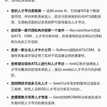
作。使用此决策框架：
您的人才寻访是瓶颈
— 选择Lessie AI。它跨越100多个数据
源寻找、评估和联系候选人，然后与您保留的任何ATS搭配使
用。无需购买新的记录系统即可获得最佳人才寻访。
您经营一家代理机构并想要一个套件
— Recruiterflow为您提
供ATS、CRM、人才寻访和外联，具有透明的定价和以代理机
构为先的工作流程。
您是一家企业人才中介公司
— Bullhorn成熟的ATS/CRM、合
规性和集成市场证明了其对于高流量运营的重要性。
您希望在现有ATS上进行AI人才寻访
— hireEZ将开放网络人
才寻访叠加到您现有系统上，接近Lessie以人才寻访为先的模
型。
您招聘技术或多元化人才
— SeekOut丰富的档案和过滤器在
工程师、研究人员和DEI人才寻访方面无与伦比。
您需要数月培养人才管道
— Gem的招聘CRM和分析使其成为
长期内部人才寻访的最佳选择。