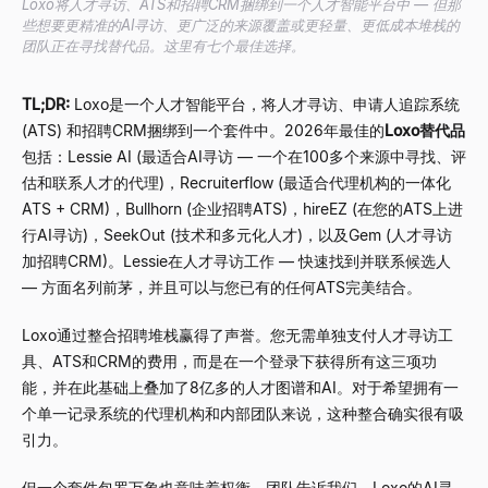
Loxo将人才寻访、ATS和招聘CRM捆绑到一个人才智能平台中 — 但那
些想要更精准的AI寻访、更广泛的来源覆盖或更轻量、更低成本堆栈的
团队正在寻找替代品。这里有七个最佳选择。
TL;DR:
Loxo是一个人才智能平台，将人才寻访、申请人追踪系统
(ATS) 和招聘CRM捆绑到一个套件中。2026年最佳的
Loxo替代品
包括：Lessie AI (最适合AI寻访 — 一个在100多个来源中寻找、评
估和联系人才的代理)，Recruiterflow (最适合代理机构的一体化
ATS + CRM)，Bullhorn (企业招聘ATS)，hireEZ (在您的ATS上进
行AI寻访)，SeekOut (技术和多元化人才)，以及Gem (人才寻访
加招聘CRM)。Lessie在人才寻访工作 — 快速找到并联系候选人
— 方面名列前茅，并且可以与您已有的任何ATS完美结合。
Loxo通过整合招聘堆栈赢得了声誉。您无需单独支付人才寻访工
具、ATS和CRM的费用，而是在一个登录下获得所有这三项功
能，并在此基础上叠加了8亿多的人才图谱和AI。对于希望拥有一
个单一记录系统的代理机构和内部团队来说，这种整合确实很有吸
引力。
但一个套件包罗万象也意味着权衡。团队告诉我们，Loxo的AI寻