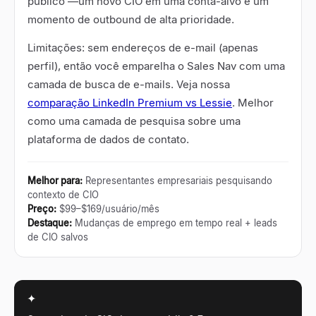
público
—
um novo CIO em uma conta-alvo é um
momento de outbound de alta prioridade.
Limitações: sem endereços de e-mail (apenas
perfil), então você emparelha o Sales Nav com uma
camada de busca de e-mails. Veja nossa
comparação LinkedIn Premium vs Lessie
. Melhor
como uma camada de pesquisa sobre uma
plataforma de dados de contato.
Melhor para
:
Representantes empresariais pesquisando
contexto de CIO
Preço
:
$99–$169/usuário/mês
Destaque
:
Mudanças de emprego em tempo real + leads
de CIO salvos
✦