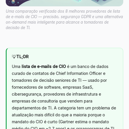
Uma comparação verificada dos 8 melhores provedores de lista
de e-mails de CIO — precisão, segurança GDPR e uma alternativa
on-demand mais inteligente para alcance a tomadores de
decisão de TI.
💡
TL;DR
Uma
lista de e-mails de CIO
é um banco de dados
curado de contatos de Chief Information Officer e
tomadores de decisão seniores de TI
—
usado por
fornecedores de software, empresas SaaS,
cibersegurança, provedores de infraestrutura e
empresas de consultoria que vendem para
departamentos de TI. A categoria tem um problema de
atualização mais difícil do que a maioria porque o
mandato do CIO é curto (Gartner estima o mandato
médio do CIO em ~2,7 anos) e os organogramas de TI