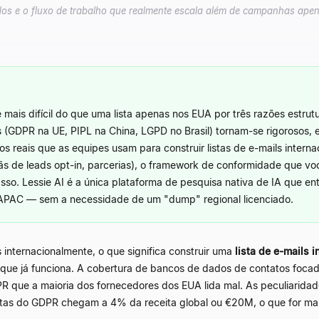
dos e o fluxo de trabalho que realmente escala além de campanhas ape
 mais difícil do que uma lista apenas nos EUA por três razões estrut
 (GDPR na UE, PIPL na China, LGPD no Brasil) tornam-se rigorosos, 
s reais que as equipes usam para construir listas de e-mails intern
 de leads opt-in, parcerias), o framework de conformidade que voc
so. Lessie AI é a única plataforma de pesquisa nativa de IA que en
e APAC
—
sem a necessidade de um "dump" regional licenciado.
 internacionalmente, o que significa construir uma
lista de e-mails i
UA que já funciona. A cobertura de bancos de dados de contatos foc
R que a maioria dos fornecedores dos EUA lida mal. As peculiarida
 multas do GDPR chegam a 4% da receita global ou €20M, o que for mai