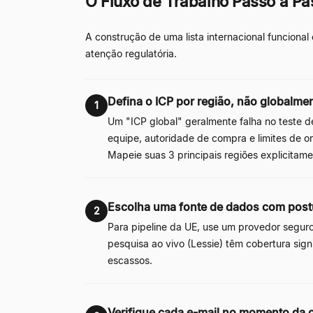
O Fluxo de Trabalho Passo a Pas
A construção de uma lista internacional funcional 
atenção regulatória.
Defina o ICP por região, não globalme
1
Um "ICP global" geralmente falha no teste 
equipe, autoridade de compra e limites de or
Mapeie suas 3 principais regiões explicitam
Escolha uma fonte de dados com post
2
Para pipeline da UE, use um provedor segur
pesquisa ao vivo (Lessie) têm cobertura sig
escassos.
Verifique cada e-mail no momento da 