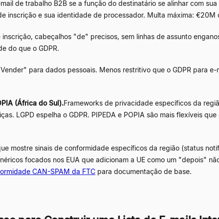
mail de trabalho B2B se a função do destinatário se alinhar com sua 
 de inscrição e sua identidade de processador. Multa máxima: €20M 
inscrição, cabeçalhos "de" precisos, sem linhas de assunto enganos
ade do que o GDPR.
Vender" para dados pessoais. Menos restritivo que o GDPR para e-
PIA (África do Sul).
Frameworks de privacidade específicos da região.
iriças. LGPD espelha o GDPR. PIPEDA e POPIA são mais flexíveis que
ue mostre sinais de conformidade específicos da região (status noti
enéricos focados nos EUA que adicionam a UE como um "depois" não 
nformidade CAN-SPAM da FTC
para documentação de base.