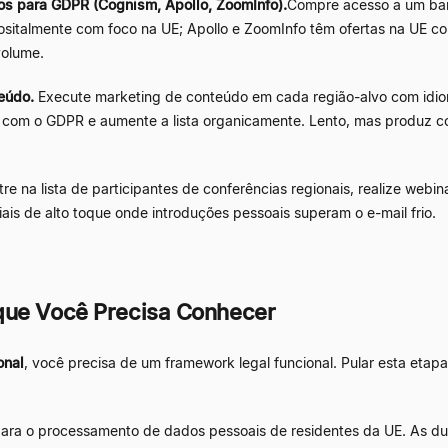
os para GDPR (Cognism, Apollo, ZoomInfo).
Compre acesso a um ban
ositalmente com foco na UE; Apollo e ZoomInfo têm ofertas na UE c
volume.
eúdo.
Execute marketing de conteúdo em cada região-alvo com idiom
 com o GDPR e aumente a lista organicamente. Lento, mas produz con
re na lista de participantes de conferências regionais, realize webi
ais de alto toque onde introduções pessoais superam o e-mail frio.
que Você Precisa Conhecer
onal
, você precisa de um framework legal funcional. Pular esta eta
ara o processamento de dados pessoais de residentes da UE. As dua