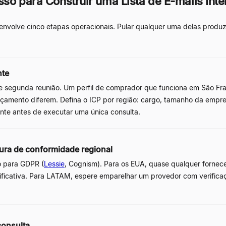
so para Construir uma Lista de E-mails Inte
envolve cinco etapas operacionais. Pular qualquer uma delas produz um
nte
de segunda reunião. Um perfil de comprador que funciona em São Fr
çamento diferem. Defina o ICP por região: cargo, tamanho da empresa
ente antes de executar uma única consulta.
ura de conformidade regional
o para GDPR (
Lessie
, Cognism). Para os EUA, quase qualquer fornec
nificativa. Para LATAM, espere emparelhar um provedor com verific
consulta