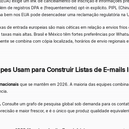
A) exige um link de cancelamento de inscrição e informações pre
ém de registros DPA e (frequentemente) opt-in explícito. PIPL (Chin
a bem nos EUA pode desencadear uma reclamação regulatória na U
as de entrada europeias são mais céticas em relação a envios frios
taxas mais altas. Brasil e México têm fortes preferências por Wh
lmente se combina com cópia localizada, horários de envio regionais
pes Usam para Construir Listas de E-mails I
rnacionais
que se mantêm em 2026. A maioria das equipes combina d
cia.
.
Consulte um grafo de pesquisa global sob demanda para os contat
ecisão e maior frescor, e é o único que produz qualidade equivalente