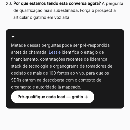
Por que estamos tendo esta conversa agora?
A pergunta
de qualificação mais subestimada. Força o prospect a
articular o gatilho em voz alta.
✦
Metade dessas perguntas pode ser pré-respondida
antes da chamada.
Lessie
identifica o estágio de
financiamento, contratações recentes de liderança,
stack de tecnologia e organograma de tomadores de
decisão de mais de 100 fontes ao vivo, para que os
SDRs entrem na descoberta com o contexto de
orçamento e autoridade já mapeado.
Pré-qualifique cada lead — grátis →