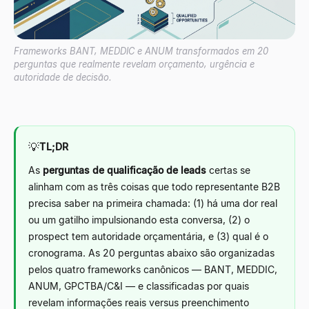
Frameworks BANT, MEDDIC e ANUM transformados em 20
perguntas que realmente revelam orçamento, urgência e
autoridade de decisão.
💡
TL;DR
As
perguntas de qualificação de leads
certas se
alinham com as três coisas que todo representante B2B
precisa saber na primeira chamada: (1) há uma dor real
ou um gatilho impulsionando esta conversa, (2) o
prospect tem autoridade orçamentária, e (3) qual é o
cronograma. As 20 perguntas abaixo são organizadas
pelos quatro frameworks canônicos
—
BANT, MEDDIC,
ANUM, GPCTBA/C&I
—
e classificadas por quais
revelam informações reais versus preenchimento