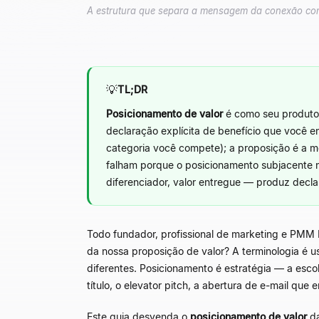
A estrutura que separa a mensagem da conexão com
💡
TL;DR
Posicionamento de valor
é como seu produto 
declaração explícita de benefício que você 
categoria você compete); a proposição é a m
falham porque o posicionamento subjacente n
diferenciador, valor entregue
—
produz decla
Todo fundador, profissional de marketing e PMM
da nossa proposição de valor? A terminologia é u
diferentes. Posicionamento é estratégia
—
a escol
título, o elevator pitch, a abertura de e-mail qu
Este guia desvenda o
posicionamento de valor
da