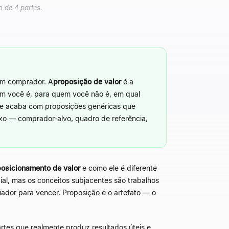
 de 4 partes.
um comprador. A
proposição de valor
é a
em você é, para quem você não é, em qual
s e acaba com proposições genéricas que
ixo
—
comprador-alvo, quadro de referência,
posicionamento de valor
e como ele é diferente
ial, mas os conceitos subjacentes são trabalhos
iador para vencer. Proposição é o artefato
—
o
rtes que realmente produz resultados úteis e