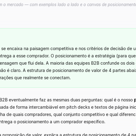
 o mercado — com exemplos lado a lado e o canvas de posicionamento
se encaixa na paisagem competitiva e nos critérios de decisão de 
entrega a esse comprador. O posicionamento é a estratégia (para qu
ensagem que flui dela. A maioria das equipes B2B confunde os doi
ão é claro. A estrutura de posicionamento de valor de 4 partes aba
rações que realmente se conectam.
 B2B eventualmente faz as mesmas duas perguntas: qual é o nosso
sada de forma intercambiável em pitch decks e textos de página inic
ha de quais compradores, qual conjunto competitivo e qual diferenc
e entrega o posicionamento a um comprador específico.
 proposição de valor, explica a estrutura de posicionamento de 4 pa