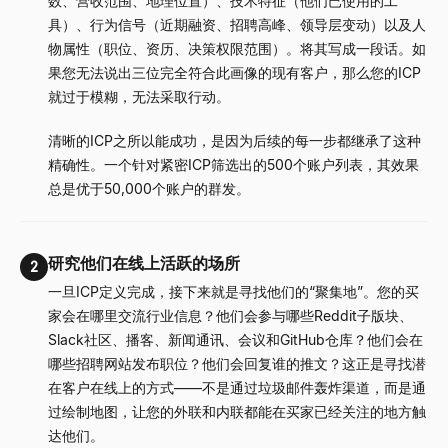
数、营收范围、地理位置）、技术特征（他们已使用的工
具）、行为信号（近期融资、招聘高峰、领导层变动）以及人
物属性（职位、资历、决策权限范围）。将其写成一段话。如
果您无法说出三位完全符合此画像的现有客户，那么您的ICP
就过于模糊，无法采取行动。
清晰的ICP之所以能成功，是因为后续的每一步都继承了这种
精确性。一个针对紧密ICP筛选出的500个账户列表，其效果
总是优于50,000个账户的群发。
研究他们在线上活跃的场所
2
一旦ICP定义完成，接下来就是寻找他们的“聚集地”。您的买
家会在哪里交流行业信息？他们会参与哪些Reddit子版块、
Slack社区、播客、新闻通讯、会议和GitHub仓库？他们会在
哪些招聘网站发布职位？他们会回复谁的推文？这正是寻找潜
在客户在线上的方式——不是通过垃圾邮件轰炸渠道，而是通
过绘制地图，让您的外联和内联都能在买家已经关注的地方触
达他们。