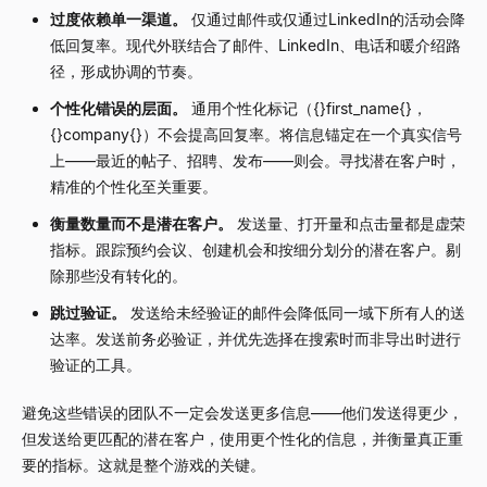
过度依赖单一渠道。
仅通过邮件或仅通过LinkedIn的活动会降
低回复率。现代外联结合了邮件、LinkedIn、电话和暖介绍路
径，形成协调的节奏。
个性化错误的层面。
通用个性化标记（
{}first_name{}
，
{}company{}
）不会提高回复率。将信息锚定在一个真实信号
上——最近的帖子、招聘、发布——则会。寻找潜在客户时，
精准的个性化至关重要。
衡量数量而不是潜在客户。
发送量、打开量和点击量都是虚荣
指标。跟踪预约会议、创建机会和按细分划分的潜在客户。剔
除那些没有转化的。
跳过验证。
发送给未经验证的邮件会降低同一域下所有人的送
达率。发送前务必验证，并优先选择在搜索时而非导出时进行
验证的工具。
避免这些错误的团队不一定会发送更多信息——他们发送得更少，
但发送给更匹配的潜在客户，使用更个性化的信息，并衡量真正重
要的指标。这就是整个游戏的关键。