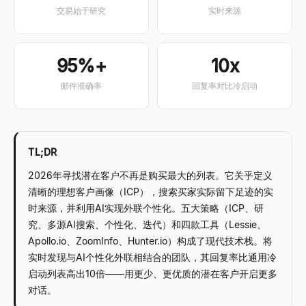
交易始于研究
实时来源
95%+
10x
邮件准确率
回复率对比冷启动
TL;DR
2026年寻找潜在客户不再是购买最大的列表。它关乎定义
清晰的理想客户画像（ICP），搜索买家实际留下足迹的实
时来源，并利用AI实现外联个性化。五大策略（ICP、研
究、多源AI搜索、个性化、迭代）和四款工具（Lessie、
Apollo.io、ZoomInfo、Hunter.io）构成了现代技术栈。将
实时发现与AI个性化外联相结合的团队，其回复率比通用冷
启动列表高出10倍——用更少、更优质的潜在客户开启更多
对话。