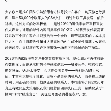
大多数市场推广团队仍然沿用老方法寻找潜在客户：购买静态数据
库，导出50,000个联系人的CSV文件，通过外联工具发送，然后
祈祷。这种方式的效率极低——超过20%的退信率会严重损害发
件人声誉，通用的邮件内容回复率仅为1-2%，销售开发代表需要
联系数百个潜在客户才能预约到一个会议。痛苦是真实的，成本是
巨大的，而且随着收件箱被大量雷同的AI生成冷邮件填满，效果也
越来越差。寻找潜在客户不应该像一场您正在输掉的数字游戏。
2026年的B2B潜在客户开发策略有所不同。现代团队不再依赖静
态数据库，而是从实时信号中获取信息——融资公告、招聘模式、
播客露面、GitHub提交、会议参会者名单——并利用AI进行验
证、丰富和大规模个性化。目标不是更多的联系人；而是在正确的
时间，用正确的信息，找到正确的联系人。本指南将介绍2026年
真正有效的五大策略以及我们推荐的四款执行工具，帮助您从“广
撒网”转向“精准出击”，实现信号驱动的潜在客户开发。