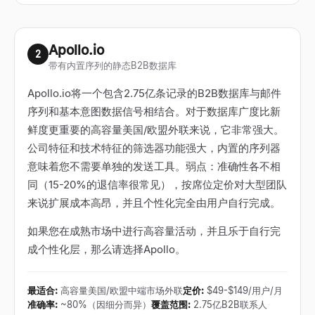
Apollo.io
2
带有内置序列的静态B2B数据库
Apollo.io将一个包含2.75亿条记录的B2B数据库与邮件
序列和基本意图数据信号相结合。对于数据库广度比新
鲜度更重要的高容量美国/欧盟外联来说，它非常强大。
公司特征和技术特征的筛选器功能强大，内置的序列器
意味着您不需要单独的发送工具。弱点：准确性各不相
同（15-20%的退信率很常见），按席位定价对大型团队
来说扩展成本高昂，并且个性化完全由用户自行完成。
如果您在成熟市场中进行高容量活动，并且乐于自行完
成个性化层，那么请选择Apollo。
最适合
:
高容量美国/欧盟中端市场外联
定价
:
$49-$149/用户/月
准确率
:
~80%（因细分而异）
覆盖范围
:
2.75亿B2B联系人