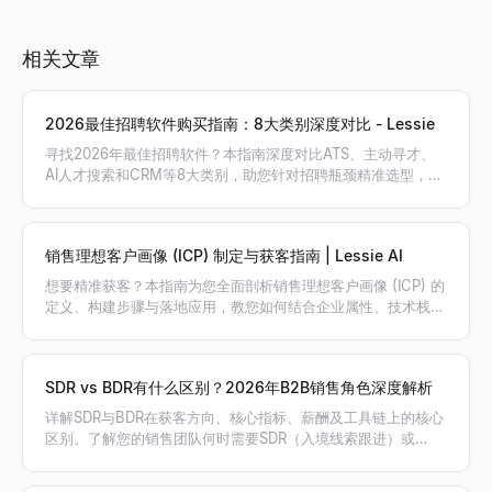
相关文章
2026最佳招聘软件购买指南：8大类别深度对比 - Lessie
寻找2026年最佳招聘软件？本指南深度对比ATS、主动寻才、
AI人才搜索和CRM等8大类别，助您针对招聘瓶颈精准选型，搭
建最高效的招聘工具栈。
销售理想客户画像 (ICP) 制定与获客指南 | Lessie AI
想要精准获客？本指南为您全面剖析销售理想客户画像 (ICP) 的
定义、构建步骤与落地应用，教您如何结合企业属性、技术栈和
意向信号筛选高价值客户，利用 Lessie AI 自动生成精准线索名
单。
SDR vs BDR有什么区别？2026年B2B销售角色深度解析
详解SDR与BDR在获客方向、核心指标、薪酬及工具链上的核心
区别。了解您的销售团队何时需要SDR（入境线索跟进）或
BDR（出境主动开发），以及AI如何赋能销售。