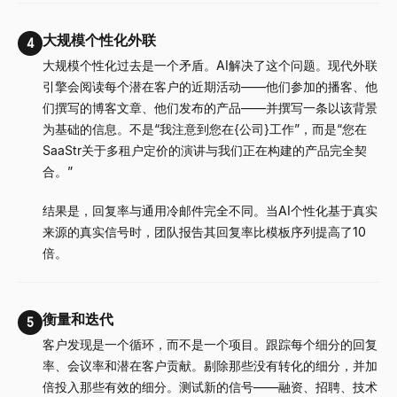
大规模个性化外联
4
大规模个性化过去是一个矛盾。AI解决了这个问题。现代外联
引擎会阅读每个潜在客户的近期活动——他们参加的播客、他
们撰写的博客文章、他们发布的产品——并撰写一条以该背景
为基础的信息。不是“我注意到您在
{公司}
工作”，而是“您在
SaaStr关于多租户定价的演讲与我们正在构建的产品完全契
合。”
结果是，回复率与通用冷邮件完全不同。当AI个性化基于真实
来源的真实信号时，团队报告其回复率比模板序列提高了10
倍。
衡量和迭代
5
客户发现是一个循环，而不是一个项目。跟踪每个细分的回复
率、会议率和潜在客户贡献。剔除那些没有转化的细分，并加
倍投入那些有效的细分。测试新的信号——融资、招聘、技术