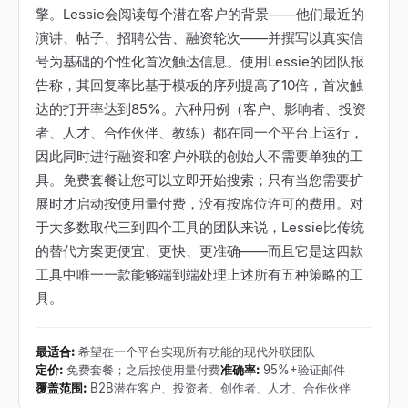
擎。Lessie会阅读每个潜在客户的背景——他们最近的
演讲、帖子、招聘公告、融资轮次——并撰写以真实信
号为基础的个性化首次触达信息。使用Lessie的团队报
告称，其回复率比基于模板的序列提高了10倍，首次触
达的打开率达到85%。六种用例（客户、影响者、投资
者、人才、合作伙伴、教练）都在同一个平台上运行，
因此同时进行融资和客户外联的创始人不需要单独的工
具。免费套餐让您可以立即开始搜索；只有当您需要扩
展时才启动按使用量付费，没有按席位许可的费用。对
于大多数取代三到四个工具的团队来说，Lessie比传统
的替代方案更便宜、更快、更准确——而且它是这四款
工具中唯一一款能够端到端处理上述所有五种策略的工
具。
最适合
:
希望在一个平台实现所有功能的现代外联团队
定价
:
免费套餐；之后按使用量付费
准确率
:
95%+验证邮件
覆盖范围
:
B2B潜在客户、投资者、创作者、人才、合作伙伴