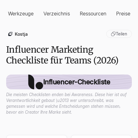
Werkzeuge
Verzeichnis
Ressourcen
Preise
Kostja
Teilen
Influencer Marketing
Checkliste für Teams (2026)
Influencer-Checkliste
Die meisten Checklisten enden bei Awareness. Diese hier ist auf
Verantwortlichkeit gebaut \u2013 wer unterschreibt, was
gemessen wird und welche Entscheidungen stehen müssen,
bevor ein Creator Ihre Marke sieht.