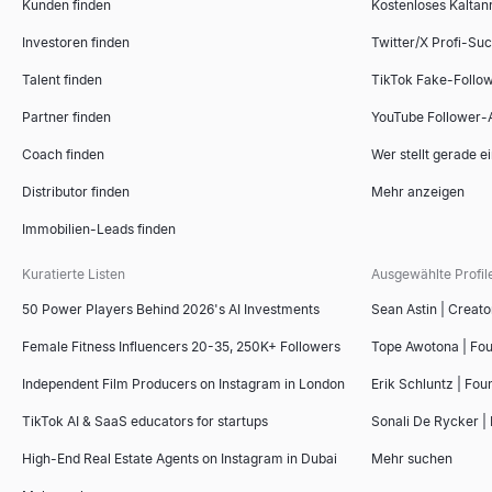
Kunden finden
Kostenloses Kaltan
Investoren finden
Twitter/X Profi-Su
Talent finden
TikTok Fake-Follo
Partner finden
YouTube Follower-
Coach finden
Wer stellt gerade e
Distributor finden
Mehr anzeigen
Immobilien-Leads finden
Kuratierte Listen
Ausgewählte Profil
50 Power Players Behind 2026's AI Investments
Sean Astin | Creato
Female Fitness Influencers 20-35, 250K+ Followers
Tope Awotona | Fo
Independent Film Producers on Instagram in London
Erik Schluntz | Fou
TikTok AI & SaaS educators for startups
Sonali De Rycker | 
High-End Real Estate Agents on Instagram in Dubai
Mehr suchen