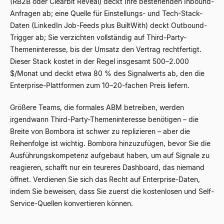
(RB2B oder Clearbit Reveal) deckt Ihre bestehenden Inbound-
Anfragen ab; eine Quelle für Einstellungs- und Tech-Stack-
Daten (LinkedIn Job-Feeds plus BuiltWith) deckt Outbound-
Trigger ab; Sie verzichten vollständig auf Third-Party-
Themeninteresse, bis der Umsatz den Vertrag rechtfertigt.
Dieser Stack kostet in der Regel insgesamt 500–2.000
$/Monat und deckt etwa 80 % des Signalwerts ab, den die
Enterprise-Plattformen zum 10–20-fachen Preis liefern.
Größere Teams, die formales ABM betreiben, werden
irgendwann Third-Party-Themeninteresse benötigen – die
Breite von Bombora ist schwer zu replizieren – aber die
Reihenfolge ist wichtig. Bombora hinzuzufügen, bevor Sie die
Ausführungskompetenz aufgebaut haben, um auf Signale zu
reagieren, schafft nur ein teureres Dashboard, das niemand
öffnet. Verdienen Sie sich das Recht auf Enterprise-Daten,
indem Sie beweisen, dass Sie zuerst die kostenlosen und Self-
Service-Quellen konvertieren können.