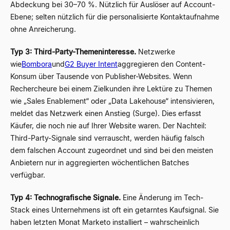
Abdeckung bei 30–70 %. Nützlich für Auslöser auf Account-
Ebene; selten nützlich für die personalisierte Kontaktaufnahme
ohne Anreicherung.
Typ 3: Third-Party-Themeninteresse.
Netzwerke
wie
Bombora
und
G2 Buyer Intent
aggregieren den Content-
Konsum über Tausende von Publisher-Websites. Wenn
Rechercheure bei einem Zielkunden ihre Lektüre zu Themen
wie „Sales Enablement“ oder „Data Lakehouse“ intensivieren,
meldet das Netzwerk einen Anstieg (Surge). Dies erfasst
Käufer, die noch nie auf Ihrer Website waren. Der Nachteil:
Third-Party-Signale sind verrauscht, werden häufig falsch
dem falschen Account zugeordnet und sind bei den meisten
Anbietern nur in aggregierten wöchentlichen Batches
verfügbar.
Typ 4: Technografische Signale.
Eine Änderung im Tech-
Stack eines Unternehmens ist oft ein getarntes Kaufsignal. Sie
haben letzten Monat Marketo installiert – wahrscheinlich