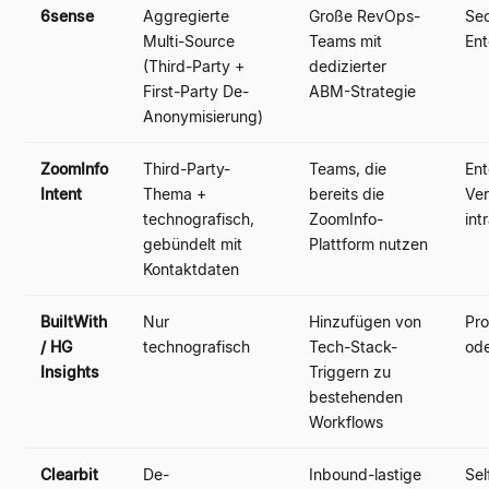
6sense
Aggregierte
Große RevOps-
Sec
Multi-Source
Teams mit
Ent
(Third-Party +
dedizierter
First-Party De-
ABM-Strategie
Anonymisierung)
ZoomInfo
Third-Party-
Teams, die
Ent
Intent
Thema +
bereits die
Ver
technografisch,
ZoomInfo-
int
gebündelt mit
Plattform nutzen
Kontaktdaten
BuiltWith
Nur
Hinzufügen von
Pr
/ HG
technografisch
Tech-Stack-
ode
Insights
Triggern zu
bestehenden
Workflows
Clearbit
De-
Inbound-lastige
Sel