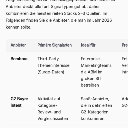
Anbieter deckt alle fünf Signaltypen gut ab, daher
kombinieren die meisten reifen Stacks 2–3 Quellen. Im
Folgenden finden Sie die Anbieter, die man im Jahr 2026
kennen sollte.
Anbieter
Primäre Signalarten
Ideal für
Pre
Bombora
Third-Party-
Enterprise-
Ent
Themeninteresse
Marketingteams,
Ver
(Surge-Daten)
die ABM im
int
großen Stil
betreiben
G2 Buyer
Aktivität auf
SaaS-Anbieter,
Ad
Intent
Kategorie-
die in definierten
G2-
Review- und
G2-Kategorien
Vergleichsseiten
konkurrieren