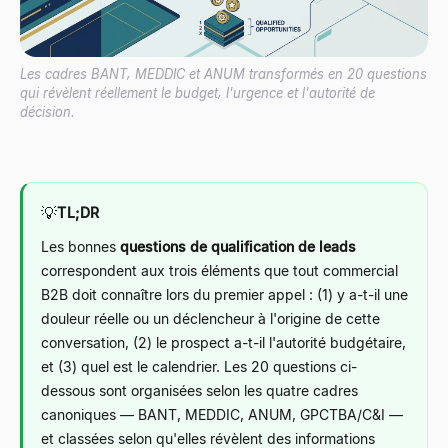
Les cadres BANT, MEDDIC et ANUM transformés en 20 questions
qui révèlent réellement le budget, l'urgence et l'autorité de
décision.
💡
TL;DR
Les bonnes
questions de qualification de leads
correspondent aux trois éléments que tout commercial
B2B doit connaître lors du premier appel : (1) y a-t-il une
douleur réelle ou un déclencheur à l'origine de cette
conversation, (2) le prospect a-t-il l'autorité budgétaire,
et (3) quel est le calendrier. Les 20 questions ci-
dessous sont organisées selon les quatre cadres
canoniques — BANT, MEDDIC, ANUM, GPCTBA/C&I —
et classées selon qu'elles révèlent des informations