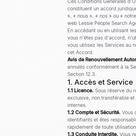
Ces Conditions Générales d'Uti
constituent un accord juridiq
», « nous », « nos » ou « notre 
web Lessie People Search Agent
En accédant ou en utilisant le
vous n'êtes pas d'accord, n'ut
vous utilisez les Services au n
cet Accord.
Avis de Renouvellement Auto
annulés conformément à la Se
Section 12.3.
1. Accès et Service
1.1 Licence.
Sous réserve du r
exclusive, non transférable et
internes.
1.2 Compte et Sécurité.
Vous d
identifiants et êtes responsa
rapidement de toute utilisatio
1.3 Conduite Interdite.
Vous n