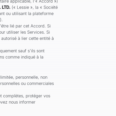
taire applicable, l'« Accord »)
 LTD.
(« Lessie », la « Société
ant ou utilisant la plateforme
).
être lié par cet Accord. Si
r utiliser les Services. Si
utorisé à lier cette entité à
quement sauf s'ils sont
ons comme indiqué à la
imitée, personnelle, non
personnelles ou commerciales
et complètes, protéger vos
devez nous informer