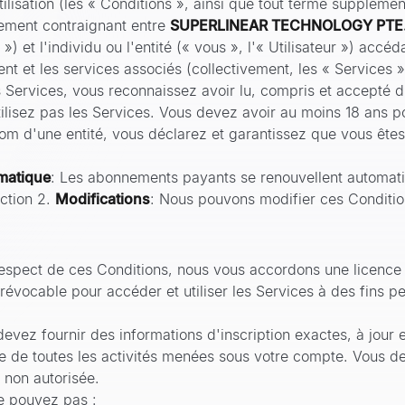
lisation (les « Conditions », ainsi que tout terme supplémen
uement contraignant entre
SUPERLINEAR TECHNOLOGY PTE.
») et l'individu ou l'entité (« vous », l'« Utilisateur ») accéd
 et les services associés (collectivement, les « Services »
s Services, vous reconnaissez avoir lu, compris et accepté d'
ilisez pas les Services. Vous devez avoir au moins 18 ans pou
om d'une entité, vous déclarez et garantissez que vous êtes a
matique
: Les abonnements payants se renouvellent automati
ction 2.
Modifications
: Nous pouvons modifier ces Conditi
espect de ces Conditions, nous vous accordons une licence l
 révocable pour accéder et utiliser les Services à des fins 
evez fournir des informations d'inscription exactes, à jour 
ble de toutes les activités menées sous votre compte. Vous 
n non autorisée.
e pouvez pas :