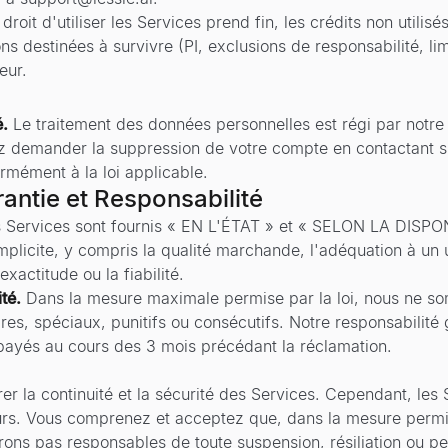
e droit d'utiliser les Services prend fin, les crédits non utili
ns destinées à survivre (PI, exclusions de responsabilité, lim
eur.
é.
Le traitement des données personnelles est régi par notre 
 demander la suppression de votre compte en contactant
s
rmément à la loi applicable.
rantie et Responsabilité
 Services sont fournis « EN L'ÉTAT » et « SELON LA DISPON
plicite, y compris la qualité marchande, l'adéquation à un u
exactitude ou la fiabilité.
té.
Dans la mesure maximale permise par la loi, nous ne 
es, spéciaux, punitifs ou consécutifs. Notre responsabilité
 payés au cours des 3 mois précédant la réclamation.
r la continuité et la sécurité des Services. Cependant, les 
urs. Vous comprenez et acceptez que, dans la mesure permise
rons pas responsables de toute suspension, résiliation ou pe