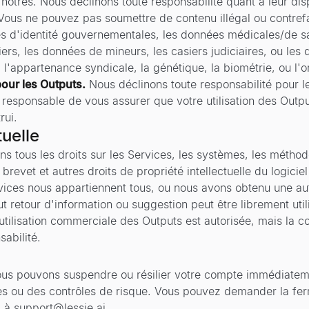
 nôtres. Nous déclinons toute responsabilité quant à leur disp
Vous ne pouvez pas soumettre de contenu illégal ou contref
es d'identité gouvernementales, les données médicales/de sa
ciers, les données de mineurs, les casiers judiciaires, ou les
n, l'appartenance syndicale, la génétique, la biométrie, ou l'or
our les Outputs.
Nous déclinons toute responsabilité pour l
ul responsable de vous assurer que votre utilisation des Outp
rui.
tuelle
 tous les droits sur les Services, les systèmes, les méthode
e brevet et autres droits de propriété intellectuelle du logicie
vices nous appartiennent tous, ou nous avons obtenu une aut
t retour d'information ou suggestion peut être librement util
utilisation commerciale des Outputs est autorisée, mais la co
sabilité.
us pouvons suspendre ou résilier votre compte immédiateme
les ou des contrôles de risque. Vous pouvez demander la fe
l à
support@lessie.ai
.