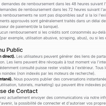
demandes de remboursement dans les 48 heures suivant l'
emandes de remboursement dans les 72 heures suivant l'ac
s remboursements ne sont pas disponibles sauf si la loi l'ex
nts approuvés sont généralement traités dans un délai de 5
sseur de paiement/de la banque).
ucun remboursement si les crédits sont consommés au-delà du
par exemple, utilisation abusive, scraping, abus), ou si les c
nu Public
n direct).
Les utilisateurs peuvent générer des liens de parta
on. Les liens peuvent être révoqués à tout moment via l'inter
demment consulté puisse rester visible à l'extérieur. Tous l
en noindex (non indexés par les moteurs de recherche).
antané).
Nous pouvons publier des conversations instantanées
tilisation, tutoriels, marketing) qui peuvent être indexées p
ise de Contact
ez actuellement envoyer des communications via notre infras
'avenir, la possibilité de connecter et d'autoriser vos pro