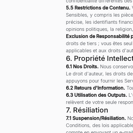
confidentialité différentes des
5.5 Restrictions de Contenu.
Sensibles, y compris les pièc
précise, les identifiants finan
opinions politiques, la religio
Exclusion de Responsabilité p
droits de tiers ; vous êtes se
applicables et aux droits d'aut
6. Propriété Intellec
6.1 Nos Droits.
Nous conservons
Le droit d'auteur, les droits d
appuyons pour fournir les Ser
6.2 Retours d'Information.
Tou
6.3 Utilisation des Outputs.
L'
relèvent de votre seule respon
7. Résiliation
7.1 Suspension/Résiliation.
No
Conditions, des lois applicab
compte en envoyant un e-mai