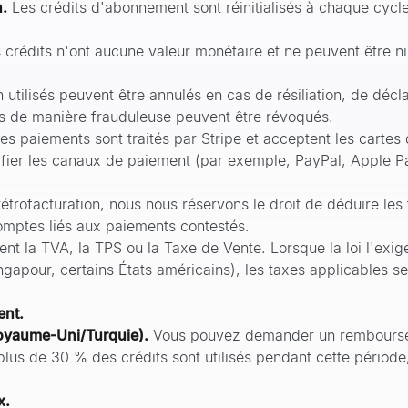
n.
Les crédits d'abonnement sont réinitialisés à chaque cycle
 crédits n'ont aucune valeur monétaire et ne peuvent être ni
n utilisés peuvent être annulés en cas de résiliation, de dé
s de manière frauduleuse peuvent être révoqués.
es paiements sont traités par Stripe et acceptent les cartes 
fier les canaux de paiement (par exemple, PayPal, Apple Pa
étrofacturation, nous nous réservons le droit de déduire les 
comptes liés aux paiements contestés.
uent la TVA, la TPS ou la Taxe de Vente. Lorsque la loi l'ex
apour, certains États américains), les taxes applicables s
ent.
Royaume-Uni/Turquie).
Vous pouvez demander un remboursem
si plus de 30 % des crédits sont utilisés pendant cette pério
x.