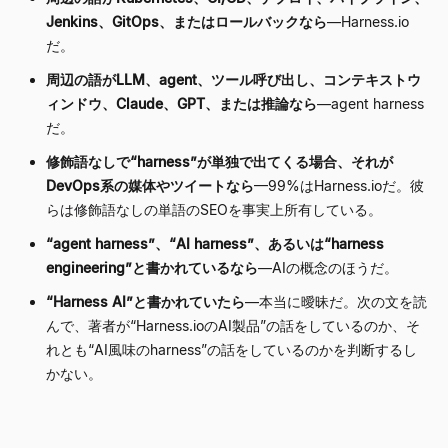
Jenkins、GitOps、またはロールバックなら
—
Harness.io
だ。
周辺の語がLLM、agent、ツール呼び出し、コンテキストウ
ィンドウ、Claude、GPT、または推論なら
—
agent harness
だ。
修飾語なしで
“
harness
”
が単独で出てくる場合、それが
DevOps系の媒体やツイートなら
—
99%はHarness.ioだ。彼
らは修飾語なしの単語のSEOを事実上所有している。
“
agent harness
”
、
“
AI harness
”
、あるいは
“
harness
engineering
”
と書かれているなら
—
AIの概念のほうだ。
“
Harness AI
”
と書かれていたら
—
本当に曖昧だ。次の文を読
んで、著者が
“
Harness.ioのAI製品
”
の話をしているのか、そ
れとも
“
AI風味のharness
”
の話をしているのかを判断するし
かない。