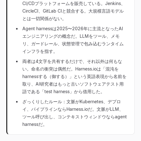
CI/CDプラットフォームを販売している。Jenkins、
CircleCI、GitLab CIと競合する。大規模言語モデル
とは一切関係がない。
Agent harnessは2025〜2026年に主流となったAI
エンジニアリングの概念だ。LLMをツール、メモ
リ、ガードレール、状態管理で包み込むランタイム
インフラを指す。
両者は4文字を共有するだけで、それ以外は何もな
い。命名の衝突は偶然だ。Harness.ioは「混沌を
harnessする（御する）」という英語表現から名前を
取り、AI研究者はもっと古いソフトウェアテスト用
語である「test harness」から借用した。
ざっくりしたルール：文脈がKubernetes、デプロ
イ、パイプラインならHarness.ioだ。文脈がLLM、
ツール呼び出し、コンテキストウィンドウならagent
harnessだ。