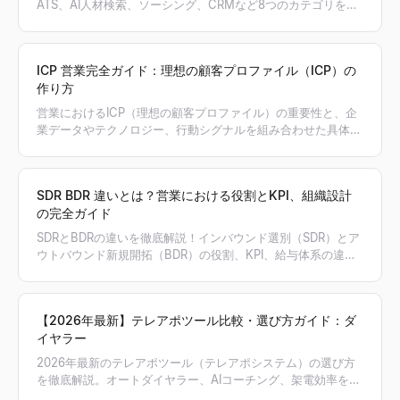
ATS、AI人材検索、ソーシング、CRMなど8つのカテゴリを比
較し、自社のボトルネックを解決する最適な採用スタックの組
み方を提案します。
ICP 営業完全ガイド：理想の顧客プロファイル（ICP）の
作り方
営業におけるICP（理想の顧客プロファイル）の重要性と、企
業データやテクノロジー、行動シグナルを組み合わせた具体的
な作り方を解説。Lessieを活用してICPに合致する見込み客リ
ストを自動生成し、営業効率を最大化する方法も紹介します。
SDR BDR 違いとは？営業における役割とKPI、組織設計
の完全ガイド
SDRとBDRの違いを徹底解説！インバウンド選別（SDR）とア
ウトバウンド新規開拓（BDR）の役割、KPI、給与体系の違い
から、自社組織にどちらを導入すべきかの判断基準まで、
2026年最新の営業組織設計ガイドをお届けします。Lessieの
AIプロスペクティングによる効率化手法も紹介。
【2026年最新】テレアポツール比較・選び方ガイド：ダ
イヤラー
2026年最新のテレアポツール（テレアポシステム）の選び方
を徹底解説。オートダイヤラー、AIコーチング、架電効率を最
大化する機能の比較から、Lessieを活用した検証済み電話番号