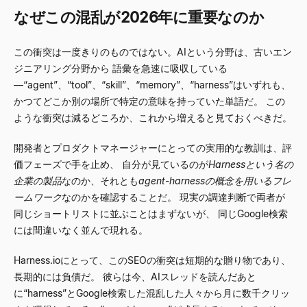
なぜこの混乱が2026年に重要なのか
この衝突は一度きりのものではない。AIという分野は、古いエン
ジニアリング分野から 語彙を急速に吸収している
—
“
agent
”
、
“
tool
”
、
“
skill
”
、
“
memory
”
、
“
harness
”
はいずれも、
かつてどこか別の場所で特定の意味を持っていた単語だ。 この
ような衝突は減るどころか、これから増えると見ておくべきだ。
開発者とプロダクトマネージャーにとっての実用的な教訓は、評
価フェーズで手を止め、 自分が見ているのが
Harnessという名の
企業の製品
なのか、それとも
agent-harnessの概念を用いるフレ
ームワーク
なのかを確認することだ。 現実の調達判断で両者が
同じショートリストに並ぶことはまずないが、 同じGoogle検索
には間違いなく並んで現れる。
Harness.ioにとって、このSEOの衝突は短期的な贈り物であり、
長期的には負債だ。 彼らは今、AIスレッドを読んだあと
に
“
harness
”
とGoogle検索した混乱した人々から月に数千クリッ