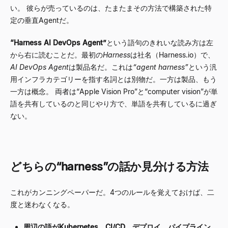
い。 彼らが売っているのは、たまたまその方法で構築された特
定の垂直Agentだ。
“
Harness AI DevOps Agent
”
という語句のきれいな読み方は左
から右に読むことだ。最初の
Harness
は社名（Harness.io）で、
AI DevOps Agent
は製品名だ。これは
“
agent harness
”
という汎
用インフラカテゴリーを指す名詞とは別物だ。一方は製品、もう
一方は概念。 両者は
“
Apple Vision Pro
”
と
“
computer vision
”
が単
語を共有しているのと同じやり方で、単語を共有しているに過ぎ
ない。
どちらの
“
harness
”
の話か見分ける方法
これがカンニングペーパーだ。4つのルールを覚えておけば、二
度と迷わなくなる。
周辺の語がKubernetes、CI/CD、デプロイ、パイプライン、