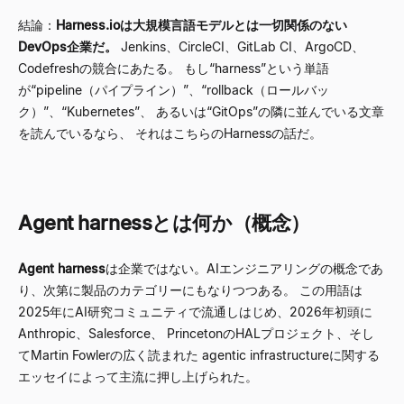
結論：
Harness.ioは大規模言語モデルとは一切関係のない
DevOps企業だ。
Jenkins、CircleCI、GitLab CI、ArgoCD、
Codefreshの競合にあたる。 もし
“
harness
”
という単語
が
“
pipeline（パイプライン）
”
、
“
rollback（ロールバッ
ク）
”
、
“
Kubernetes
”
、 あるいは
“
GitOps
”
の隣に並んでいる文章
を読んでいるなら、 それはこちらのHarnessの話だ。
Agent harnessとは何か（概念）
Agent harness
は企業ではない。AIエンジニアリングの概念であ
り、次第に製品のカテゴリーにもなりつつある。 この用語は
2025年にAI研究コミュニティで流通しはじめ、2026年初頭に
Anthropic、Salesforce、 PrincetonのHALプロジェクト、そし
てMartin Fowlerの広く読まれた agentic infrastructureに関する
エッセイによって主流に押し上げられた。