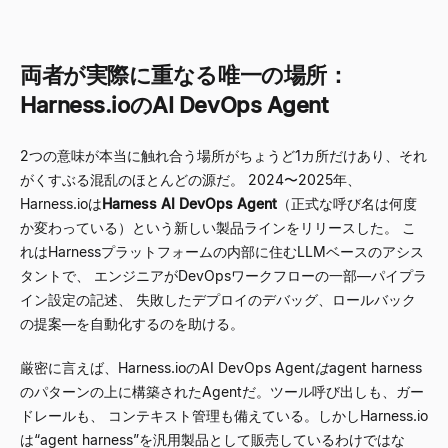
両者が実際に重なる唯一の場所：
Harness.ioのAI DevOps Agent
2つの意味が本当に触れ合う場所がちょうど1カ所だけあり、それ
がくすぶる混乱のほとんどの源だ。 2024〜2025年、
Harness.ioは
Harness AI DevOps Agent
（正式な呼び名は何度
か変わっている）という新しい製品ラインをリリースした。 こ
れはHarnessプラットフォームの内部に住むLLMベースのアシス
タントで、 エンジニアがDevOpsワークフローの一部
—
パイプラ
イン設定の記述、 失敗したデプロイのデバッグ、ロールバック
の提案
—
を自動化するのを助ける。
厳密に言えば、Harness.ioのAI DevOps Agent
は
agent harness
のパターンの上に構築されたAgentだ。ツール呼び出しも、ガー
ドレールも、 コンテキスト管理も備えている。しかしHarness.io
は
“
agent harness
”
を汎用製品として販売しているわけではな