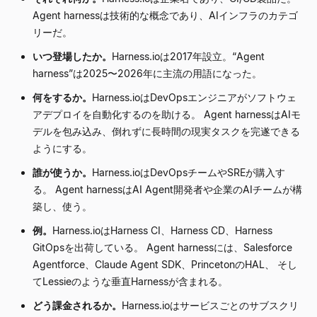
Agent harnessは技術的な概念であり、AIインフラのカテゴ
リーだ。
いつ登場したか。
Harness.ioは2017年設立。
“
Agent
harness
”
は2025〜2026年に主流の用語になった。
何をするか。
Harness.ioはDevOpsエンジニアがソフトウェ
アデプロイを自動化するのを助ける。 Agent harnessはAIモ
デルを包み込み、倒れずに長時間の現実タスクを完遂できる
ようにする。
誰が使うか。
Harness.ioはDevOpsチームやSREが購入す
る。 Agent harnessはAI Agent開発者や企業のAIチームが構
築し、使う。
例。
Harness.ioはHarness CI、Harness CD、Harness
GitOpsを出荷している。 Agent harnessには、Salesforce
Agentforce、Claude Agent SDK、PrincetonのHAL、 そし
てLessieのような垂直Harnessが含まれる。
どう課金されるか。
Harness.ioはサービスごとのサブスクリ