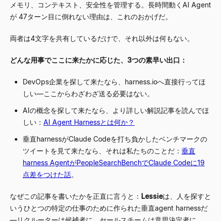
メモリ、コンテキスト、安全性を管理する。長時間動くAI Agent
が 47ターン目に倒れない理由は、これのおかげだ。
両者は4文字を共有しているだけで、それ以外は何もない。
どんな用事でここに来たかに応じた、3つの素早い出口：
DevOps企業を探して来たなら、harness.ioへ直接行ってほ
しい
—
ここからわざわざ送る必要はない。
AIの概念を探して来たなら、より詳しい解説記事を読んでほ
しい：
AI Agent Harnessとは何か？
垂直harnessがClaude Codeを打ち負かしたベンチマークの
ツイートを見て来たなら、それは私たちのことだ：
垂直
harness AgentがPeopleSearchBenchでClaude Codeに19
点差をつけた話
。
なぜこの記事を書いたかを正直に言うと：
Lessie
は、人を探すと
いうひとつの特定の仕事のために作られた垂直agent harnessだ
—
リクルーターは候補者に、セールスチームは意思決定者に、