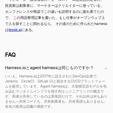
投資家は創業者に、マーケターはクリエイターに使っている。
カンファレンスや商談でこの違いを説明するのに疲れ果てたの
で、 この用語整理記事を書いた。もし仕事がオープンウェブ上
で人を探すことに関わるなら、 その道のために作られたharness
は
lessie.ai
にある。
FAQ
Harness.ioとagent harnessは同じものですか？
いいえ。Harness.ioは2017年に設立されたDevOps企業で、
Jenkins、CircleCI、GitLab CIと競合するCI/CDプラットフォー
ムを販売しています。Agent harnessは、大規模言語モデルを包
み込むランタイムインフラを指すAIエンジニアリングの概念で
す。両者が共有しているのは英単語だけで、それ以外は何もあり
ません—共有コードも、共有創業者も、共有系譜もありません。
命名の衝突は語彙の偶然です。