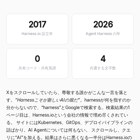
2017
2026
Harness.io 設立年
Agent Harness の年
0
4
共有コード・共有系譜
共通する文字数
Xをスクロールしていたら、尊敬する誰かがこんな一言を落と
す。
“
Harnessこそが新しいAIの堀だ
”
。harnessが何を指すのか
分からないので、
“
harness
”
とGoogleで検索する。検索結果の1
ページ目は、Harness.ioという会社の情報で埋め尽くされてい
る。 サイトにはKubernetes、GitOps、デプロイパイプラインの
話ばかり。AI Agentについては何もない。 スクロールし、クエ
リに
“
AI
”
を加える。結果はさらに悪くなる
—
半分はHarness.ioの