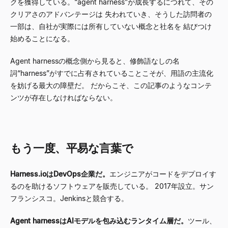
クを獲得している。
“
agent harness
”
が成長するにつれて、その
クリアさのアドバンテージは 失われていき、そうした訪問者の
一部は、自社が実際には所有していない概念と社名を 結びつけ
始めることになる。
Agent harnessの概念側から見ると、修飾語なしの名
詞
“
harness
”
がすでに占有されていることこそが、用語の主流化
を妨げる最大の障壁だ。 だからこそ、この記事のようなコンテ
ンツが存在しなければならない。
もう一度、平易な言葉で
Harness.ioはDevOps企業だ。
エンジニアがコードをデプロイす
るのを助けるソフトウェアを販売している。 2017年設立。サン
フランシスコ。Jenkinsと競合する。
Agent harnessはAIモデルを包み込むランタイム層だ。
ツール、