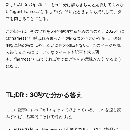
新しいAI DevOps製品、もう半分は誰もきちんと定義してくれな
い
“
agent harness
”
なるものだ。開いたときよりも混乱して、タ
ブを閉じることになる。
この記事は、その混乱を5分で解消するためのものだ。2026年に
は
“
harness
”
と 呼ばれるまったく別の2つのものが存在し、偶発
的な単語の衝突以外、互いに何の関係もない。 このページを読
み終えるころには、どんなツイートも記事も求人票
も、
“
harness
”
と出てくればすぐにどちらの意味かが分かるよう
になる。
TL;DR：30秒で分かる答え
ここに記事のすべてが1スキャンで収まっている。これを流し読
みすれば、基本的にそれで終わりだ。
それぞれ何か。
Harness.ioは企業名であり、CI/CD製品だ。