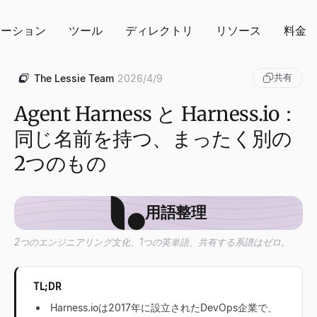
ューション
ツール
ディレクトリ
リソース
料金
共有
The Lessie Team
2026/4/9
Agent Harness と Harness.io：
同じ名前を持つ、まったく別の
2つのもの
用語整理
2つのエンジニアリング文化、1つの英単語、共有する系譜はゼロ。
TL;DR
Harness.ioは2017年に設立されたDevOps企業で、