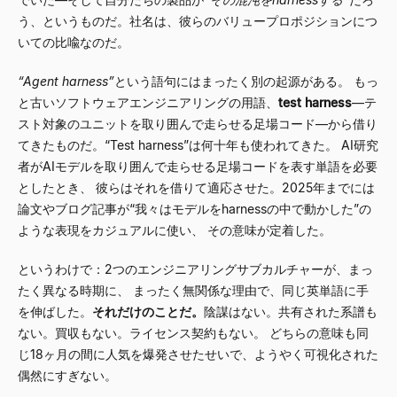
う、というものだ。社名は、彼らのバリュープロポジションにつ
いての比喩なのだ。
“
Agent harness
”
という語句にはまったく別の起源がある。 もっ
と古いソフトウェアエンジニアリングの用語、
test harness
—
テ
スト対象のユニットを取り囲んで走らせる足場コード
—
から借り
てきたものだ。
“
Test harness
”
は何十年も使われてきた。 AI研究
者がAIモデルを取り囲んで走らせる足場コードを表す単語を必要
としたとき、 彼らはそれを借りて適応させた。2025年までには
論文やブログ記事が
“
我々はモデルをharnessの中で動かした
”
の
ような表現をカジュアルに使い、 その意味が定着した。
というわけで：2つのエンジニアリングサブカルチャーが、まっ
たく異なる時期に、 まったく無関係な理由で、同じ英単語に手
を伸ばした。
それだけのことだ。
陰謀はない。共有された系譜も
ない。買収もない。ライセンス契約もない。 どちらの意味も同
じ18ヶ月の間に人気を爆発させたせいで、ようやく可視化された
偶然にすぎない。