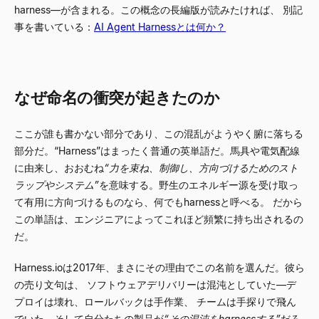
harness
—
が含まれる。この概念の長編版が読みたければ、 別記
事を書いている：
AI Agent Harnessとは何か？
なぜ命名の衝突が起きたのか
ここが誰も書かない部分であり、この混乱がようやく腑に落ちる
部分だ。
“
Harness
”
はまったく普通の英単語だ。馬具や電気配線
に由来し、おおむね
“
力を束ね、制御し、方向づけるためのスト
ラップやシステム
”
を意味する。野生のエネルギー源を受け取っ
て有用に方向づけるものなら、何でもharnessと呼べる。 だから
この単語は、エンジニアによってこれほど頻繁に持ち出されるの
だ。
Harness.ioは2017年、まさにその理由でこの名前を選んだ。彼ら
の売り文句は、 ソフトウェアデリバリーは混沌としていた
—
デ
プロイは壊れ、ロールバックは手作業、 チームは手探りで飛ん
でいた
—
そして自分たちの製品が
“
その混沌をharnessする
”
だろ