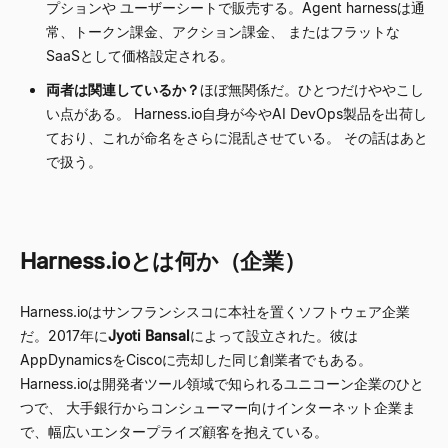
プションや ユーザーシートで販売する。Agent harnessは通
常、トークン課金、アクション課金、 またはフラットな
SaaSとして価格設定される。
両者は関連しているか？
ほぼ無関係だ。ひとつだけややこし
い点がある。 Harness.io自身が今やAI DevOps製品を出荷し
ており、これが命名をさらに混乱させている。 その話はあと
で扱う。
Harness.ioとは何か（企業）
Harness.ioはサンフランシスコに本社を置くソフトウェア企業
だ。2017年に
Jyoti Bansal
によって設立された。彼は
AppDynamicsをCiscoに売却した同じ創業者でもある。
Harness.ioは開発者ツール領域で知られるユニコーン企業のひと
つで、 大手銀行からコンシューマー向けインターネット企業ま
で、幅広いエンタープライズ顧客を抱えている。