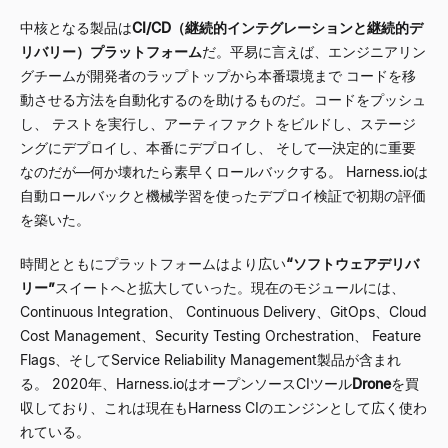
中核となる製品は
CI/CD（継続的インテグレーションと継続的デ
リバリー）プラットフォーム
だ。平易に言えば、エンジニアリン
グチームが開発者のラップトップから本番環境まで コードを移
動させる方法を自動化するのを助けるものだ。コードをプッシュ
し、 テストを実行し、アーティファクトをビルドし、ステージ
ングにデプロイし、本番にデプロイし、 そして
—
決定的に重要
なのだが
—
何か壊れたら素早くロールバックする。 Harness.ioは
自動ロールバックと機械学習を使ったデプロイ検証で初期の評価
を築いた。
時間とともにプラットフォームはより広い
“
ソフトウェアデリバ
リー
”
スイートへと拡大していった。現在のモジュールには、
Continuous Integration、 Continuous Delivery、GitOps、Cloud
Cost Management、Security Testing Orchestration、 Feature
Flags、そしてService Reliability Management製品が含まれ
る。 2020年、Harness.ioはオープンソースCIツール
Drone
を買
収しており、これは現在もHarness CIのエンジンとして広く使わ
れている。