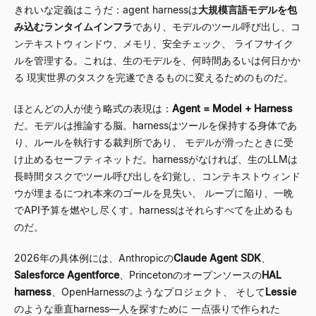
きれいな定義はこうだ：agent harnessは
大規模言語モデルを包
み込むランタイムインフラ
であり、モデルのツール呼び出し、コ
ンテキストウィンドウ、メモリ、安全チェック、 ライフサイク
ルを管理する。これは、生のモデルを、何時間あるいは何日かか
る 現実世界のタスクを完遂できるものに変えるためのものだ。
ほとんどの人が使う略式の表現は：
Agent = Model + Harness
だ。モデルは推論する脳。harnessはツールを保持する身体であ
り、ルールを執行する裁判所であり、 モデルが滑ったときに受
け止めるセーフティネットだ。harnessがなければ、生のLLMは
長時間タスクでツール呼び出しを幻覚し、コンテキストウィンド
ウが埋まるにつれ本来のゴールを見失い、 ループに陥り、一晩
でAPI予算を燃やし尽くす。harnessはそれらすべてを止めるも
のだ。
2026年の具体例には、Anthropicの
Claude Agent SDK
、
Salesforce Agentforce
、Princetonのオープンソースの
HAL
harness
、OpenHarnessのようなプロジェクト、 そして
Lessie
のような垂直harness
—
人を探すために 一点張りで作られた