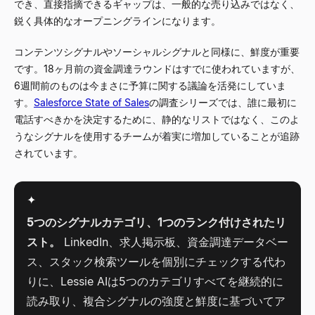
でき、直接指摘できるギャップは、一般的な売り込みではなく、
鋭く具体的なオープニングラインになります。
コンテンツシグナルやソーシャルシグナルと同様に、鮮度が重要
です。18ヶ月前の資金調達ラウンドはすでに使われていますが、
6週間前のものは今まさに予算に関する議論を活発にしていま
す。
Salesforce State of Sales
の調査シリーズでは、誰に最初に
電話すべきかを決定するために、静的なリストではなく、このよ
うなシグナルを使用するチームが着実に増加していることが追跡
されています。
✦
5つのシグナルカテゴリ、1つのランク付けされたリ
スト。
LinkedIn、求人掲示板、資金調達データベー
ス、スタック検索ツールを個別にチェックする代わ
りに、Lessie AIは5つのカテゴリすべてを継続的に
読み取り、複合シグナルの強度と鮮度に基づいてア