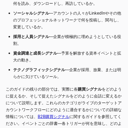
何を読み、ダウンロードし、再訪しているか。
ソーシャルシグナル
—アカウントの人々がLinkedInやその他
のプロフェッショナルネットワークで何を投稿し、関与し、
変更しているか。
採用と人員シグナル
—企業が積極的に埋めようとしている役
割。
資金調達と成長シグナル
—予算を解放する資本イベントと拡
大の動き。
テクノグラフィックシグナル
—企業が採用、放棄、または明
らかに欠けているツール。
このガイドの残りの部分では、実際に各
購買シグナル
をどのよう
に捉えるか、そして捉えたシグナルをどのように会話に変えるか
について説明します。これらのカテゴリがライブのターゲットア
カウントワークフローにどのように適合するかについての詳細な
情報については、
B2B購買シグナル
に関するガイドを参照してく
ださい。イベントごとの辞書—各トリガーが何を意味し、どのよ