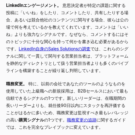
LinkedInエンゲージメント。
意思決定者が特定の課題に関する
投稿に「いいね」をしたり、コメントしたり、共有したりする場
合、あるいは競合他社のコンテンツに関与する場合、彼らは公の
場で何を考えているかを教えてくれています。コメントは「いい
ね」よりも強力なシグナルです。なぜなら、コメントするにはそ
のトピックに十分な関心を持って何かを書き込む必要があるから
です。
LinkedIn自身のSales Solutionsの調査
では、これらのシグ
ナルに関して一貫して関与する営業担当者は、プラットフォーム
を静的なディレクトリとして扱う営業担当者よりも多くのパイプ
ラインを構築することが繰り返し判明しています。
職務変更。
特に、以前の会社であなたのツールのようなものを
使用していた上級職への新規採用は、B2Bセールスにおいて最も
信頼できるシグナルの1つです。新しいリーダーは、在職期間の
長いリーダーよりも、就任後90日以内にスタックを再評価する
ことがはるかに多いため、職務変更は監視すべき最もレバレッジ
の高い
購買シグナル
の1つです。
職務変更の追跡
に関するガイド
では、これを完全なプレイブックに変えています。