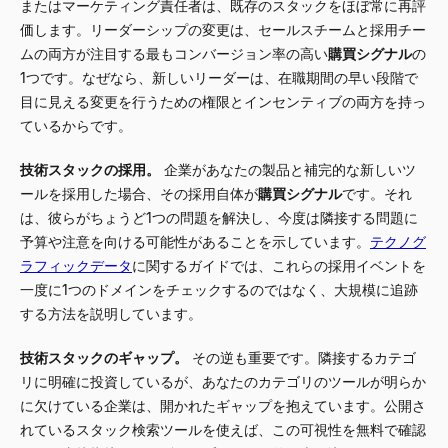
またはマーケティング責任者は、既存のスタックをほぼ常に再評
価します。リーダーシップの変更は、セールスチームと採用チー
ムの両方が注目する最もコンバージョン率の高い
購買シグナル
の
1つです。なぜなら、新しいリーダーは、在職期間の早い段階で
目に見える変更を行うための権限とインセンティブの両方を持っ
ているからです。
技術スタックの採用。
企業があなたの製品と補完的な新しいツ
ールを採用した場合、その採用自体が
購買シグナル
です。それ
は、彼らがちょうど1つの問題を解決し、今度は隣接する問題に
予算や注意を向ける可能性があることを示しています。
テクノグ
ラフィックデータ
に関するガイドでは、これらの採用イベントを
一度に1つのドメインをチェックするのではなく、大規模に追跡
する方法を説明しています。
技術スタックのギャップ。
その逆も重要です。隣接するカテゴ
リに明確に投資しているが、あなたのカテゴリのツールが明らか
に欠けている企業は、開かれたギャップを抱えています。公開さ
れているスタック検索ツールを使えば、この可視性を無料で確認