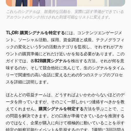
これらのシグナルは、散発的な活動を、実際に話す準備ができている
アカウントのランク付けされた到達可能なリストに変えます。
TL;DR:
購買シグナルを特定する
には、コンテンツエンゲージメ
ント、ソーシャル活動、採用、資金調達と成長、テクノグラフィ
ックの変化という5つの活動カテゴリを監視し、それぞれがアカ
ウントの購買準備にどれだけ近いかを知る必要があります。この
ガイドでは、各
B2B購買シグナル
を検出する方法、それが何を意
味するのか、そして競合他社に先んじて、生のシグナルをタイム
リーで関連性の高い会話に変えるための5つのステップのプロセ
スを詳細に説明します。
ほとんどの収益チームは、どうすればよいかわからないほどのデ
ータを持っていますが、そのごく一部しか
いつ
連絡すべきかを教
えてくれません。
購買シグナルを特定する
方法を学ぶことで、こ
の問題を解決できます。どの口座が準備できているかを推測する
のではなく、企業が購入に向けて積極的に動いていることを示す
特定の観察可能なイベントを監視するのです。1週間に3回訪問さ