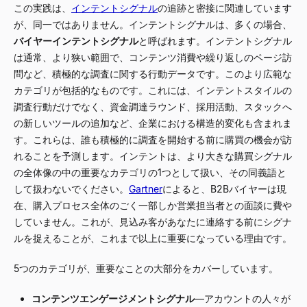
この実践は、
インテントシグナル
の追跡と密接に関連しています
が、同一ではありません。インテントシグナルは、多くの場合、
バイヤーインテントシグナル
と呼ばれます。インテントシグナル
は通常、より狭い範囲で、コンテンツ消費や繰り返しのページ訪
問など、積極的な調査に関する行動データです。このより広範な
カテゴリが包括的なものです。これには、インテントスタイルの
調査行動だけでなく、資金調達ラウンド、採用活動、スタックへ
の新しいツールの追加など、企業における構造的変化も含まれま
す。これらは、誰も積極的に調査を開始する前に購買の機会が訪
れることを予測します。インテントは、より大きな購買シグナル
の全体像の中の重要なカテゴリの1つとして扱い、その同義語と
して扱わないでください。
Gartner
によると、B2Bバイヤーは現
在、購入プロセス全体のごく一部しか営業担当者との面談に費や
していません。これが、見込み客があなたに連絡する前にシグナ
ルを捉えることが、これまで以上に重要になっている理由です。
5つのカテゴリが、重要なことの大部分をカバーしています。
コンテンツエンゲージメントシグナル
—アカウントの人々が