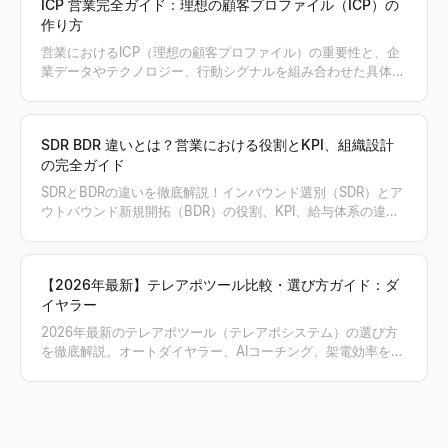
ICP 営業完全ガイド：理想の顧客プロファイル（ICP）の
作り方
営業におけるICP（理想の顧客プロファイル）の重要性と、企
業データやテクノロジー、行動シグナルを組み合わせた具体的
な作り方を解説。Lessieを活用してICPに合致する見込み客リ
ストを自動生成し、営業効率を最大化する方法も紹介します。
SDR BDR 違いとは？営業における役割とKPI、組織設計
の完全ガイド
SDRとBDRの違いを徹底解説！インバウンド選別（SDR）とア
ウトバウンド新規開拓（BDR）の役割、KPI、給与体系の違い
から、自社組織にどちらを導入すべきかの判断基準まで、
2026年最新の営業組織設計ガイドをお届けします。Lessieの
AIプロスペクティングによる効率化手法も紹介。
【2026年最新】テレアポツール比較・選び方ガイド：ダ
イヤラー
2026年最新のテレアポツール（テレアポシステム）の選び方
を徹底解説。オートダイヤラー、AIコーチング、架電効率を最
大化する機能の比較から、Lessieを活用した検証済み電話番号
リストの作成方法まで紹介。効率的なアウトバウンド営業を実
現するための最適なテレアポツールが見つかります。