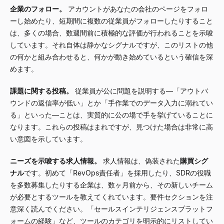
企業のフォロー。
アカウントがあなたの会社のページをフォロ
ーし始めたり、短期間に複数の従業員がフォローしたりすること
は、多くの場合、数週間前に積極的な評価が行われることを示唆
しています。それ自体は静かなシグナルですが、このリストの他
の何かと組み合わせると、何かが動き始めているという確信を深
めます。
課題に関する投稿。
従業員が公に問題を説明する—「アウトバ
ウンドの返信率が低い」とか「手作業でのデータ入力に溺れてい
る」といった—ことは、実質的に公の場で手を挙げていることに
なります。これらの投稿はまれですが、見つけた場合は非常に高
い意図を示しています。
ニーズを示唆する求人情報。
求人情報は、偽装された
購買シグ
ナル
です。初めて「RevOps責任者」を採用したり、SDRの役職
を多数募集したりする企業は、数ヶ月前から、その新しいチーム
が必要とするツールを教えてくれています。要件セクションを注
意深く読んでください。「セールスインテリジェンスプラットフ
ォームの経験」など、ツールのカテゴリを明示的にリストしてい