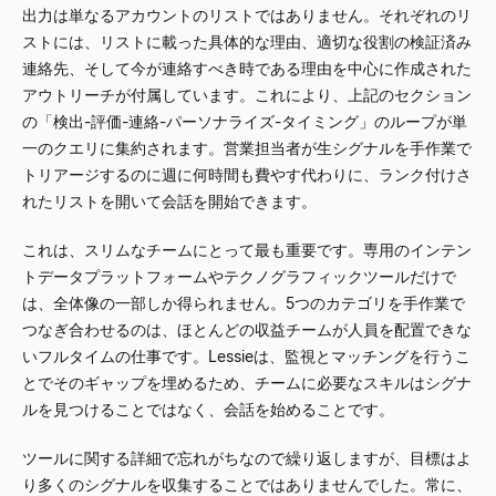
出力は単なるアカウントのリストではありません。それぞれのリ
ストには、リストに載った具体的な理由、適切な役割の検証済み
連絡先、そして今が連絡すべき時である理由を中心に作成された
アウトリーチが付属しています。これにより、上記のセクション
の「検出-評価-連絡-パーソナライズ-タイミング」のループが単
一のクエリに集約されます。営業担当者が生シグナルを手作業で
トリアージするのに週に何時間も費やす代わりに、ランク付けさ
れたリストを開いて会話を開始できます。
これは、スリムなチームにとって最も重要です。専用のインテン
トデータプラットフォームやテクノグラフィックツールだけで
は、全体像の一部しか得られません。5つのカテゴリを手作業で
つなぎ合わせるのは、ほとんどの収益チームが人員を配置できな
いフルタイムの仕事です。Lessieは、監視とマッチングを行うこ
とでそのギャップを埋めるため、チームに必要なスキルはシグナ
ルを見つけることではなく、会話を始めることです。
ツールに関する詳細で忘れがちなので繰り返しますが、目標はよ
り多くのシグナルを収集することではありませんでした。常に、