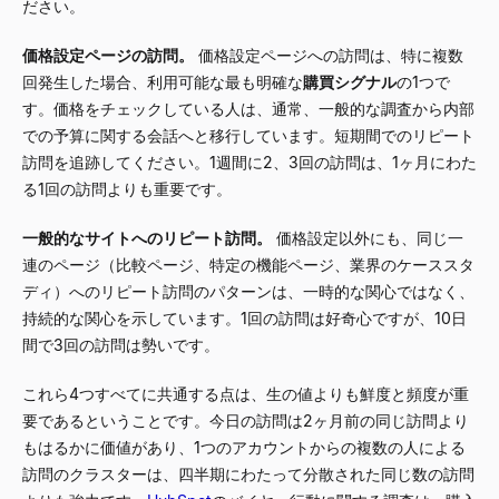
ださい。
価格設定ページの訪問。
価格設定ページへの訪問は、特に複数
回発生した場合、利用可能な最も明確な
購買シグナル
の1つで
す。価格をチェックしている人は、通常、一般的な調査から内部
での予算に関する会話へと移行しています。短期間でのリピート
訪問を追跡してください。1週間に2、3回の訪問は、1ヶ月にわた
る1回の訪問よりも重要です。
一般的なサイトへのリピート訪問。
価格設定以外にも、同じ一
連のページ（比較ページ、特定の機能ページ、業界のケーススタ
ディ）へのリピート訪問のパターンは、一時的な関心ではなく、
持続的な関心を示しています。1回の訪問は好奇心ですが、10日
間で3回の訪問は勢いです。
これら4つすべてに共通する点は、生の値よりも鮮度と頻度が重
要であるということです。今日の訪問は2ヶ月前の同じ訪問より
もはるかに価値があり、1つのアカウントからの複数の人による
訪問のクラスターは、四半期にわたって分散された同じ数の訪問