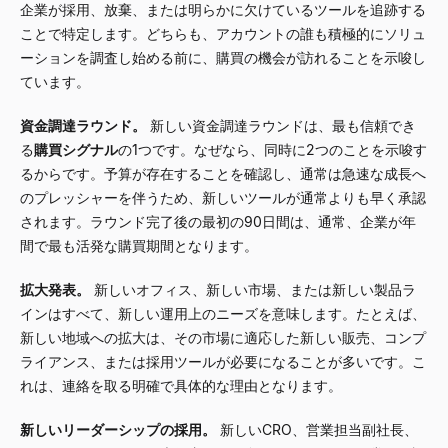
企業が採用、放棄、または明らかに欠けているツールを追跡する
ことで特定します。どちらも、アカウントの誰も積極的にソリュ
ーションを調査し始める前に、購買の機会が訪れることを示唆し
ています。
資金調達ラウンド。
新しい資金調達ラウンドは、最も信頼でき
る
購買シグナル
の1つです。なぜなら、同時に2つのことを示唆す
るからです。予算が存在することを確認し、通常は急速な成長へ
のプレッシャーを伴うため、新しいツールが通常よりも早く承認
されます。ラウンド完了後の最初の90日間は、通常、企業が年
間で最も活発な購買期間となります。
拡大発表。
新しいオフィス、新しい市場、または新しい製品ラ
インはすべて、新しい運用上のニーズを意味します。たとえば、
新しい地域への拡大は、その市場に適応した新しい販売、コンプ
ライアンス、または採用ツールが必要になることが多いです。こ
れは、連絡を取る明確で具体的な理由となります。
新しいリーダーシップの採用。
新しいCRO、営業担当副社長、