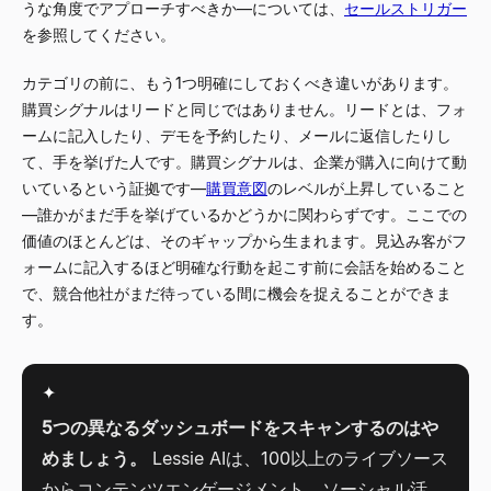
うな角度でアプローチすべきか—については、
セールストリガー
を参照してください。
カテゴリの前に、もう1つ明確にしておくべき違いがあります。
購買シグナルはリードと同じではありません。リードとは、フォ
ームに記入したり、デモを予約したり、メールに返信したりし
て、手を挙げた人です。購買シグナルは、企業が購入に向けて動
いているという証拠です—
購買意図
のレベルが上昇していること
—誰かがまだ手を挙げているかどうかに関わらずです。ここでの
価値のほとんどは、そのギャップから生まれます。見込み客がフ
ォームに記入するほど明確な行動を起こす前に会話を始めること
で、競合他社がまだ待っている間に機会を捉えることができま
す。
✦
5つの異なるダッシュボードをスキャンするのはや
めましょう。
Lessie AIは、100以上のライブソース
からコンテンツエンゲージメント、ソーシャル活