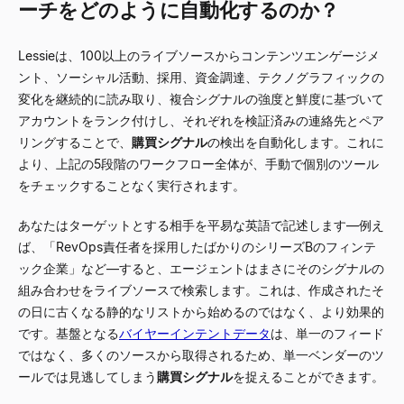
ーチをどのように自動化するのか？
Lessieは、100以上のライブソースからコンテンツエンゲージメ
ント、ソーシャル活動、採用、資金調達、テクノグラフィックの
変化を継続的に読み取り、複合シグナルの強度と鮮度に基づいて
アカウントをランク付けし、それぞれを検証済みの連絡先とペア
リングすることで、
購買シグナル
の検出を自動化します。これに
より、上記の5段階のワークフロー全体が、手動で個別のツール
をチェックすることなく実行されます。
あなたはターゲットとする相手を平易な英語で記述します—例え
ば、「RevOps責任者を採用したばかりのシリーズBのフィンテ
ック企業」など—すると、エージェントはまさにそのシグナルの
組み合わせをライブソースで検索します。これは、作成されたそ
の日に古くなる静的なリストから始めるのではなく、より効果的
です。基盤となる
バイヤーインテントデータ
は、単一のフィード
ではなく、多くのソースから取得されるため、単一ベンダーのツ
ールでは見逃してしまう
購買シグナル
を捉えることができます。