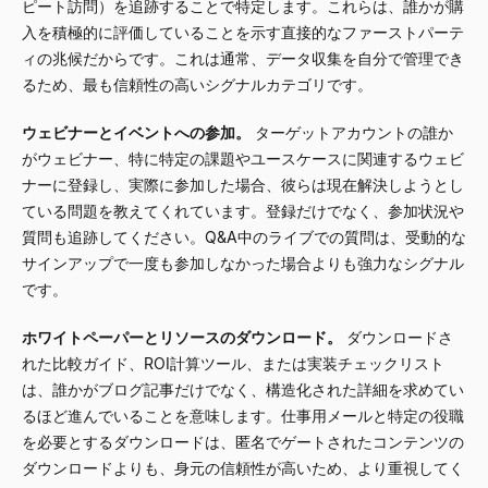
ピート訪問）を追跡することで特定します。これらは、誰かが購
入を積極的に評価していることを示す直接的なファーストパーテ
ィの兆候だからです。これは通常、データ収集を自分で管理でき
るため、最も信頼性の高いシグナルカテゴリです。
ウェビナーとイベントへの参加。
ターゲットアカウントの誰か
がウェビナー、特に特定の課題やユースケースに関連するウェビ
ナーに登録し、実際に参加した場合、彼らは現在解決しようとし
ている問題を教えてくれています。登録だけでなく、参加状況や
質問も追跡してください。Q&A中のライブでの質問は、受動的な
サインアップで一度も参加しなかった場合よりも強力なシグナル
です。
ホワイトペーパーとリソースのダウンロード。
ダウンロードさ
れた比較ガイド、ROI計算ツール、または実装チェックリスト
は、誰かがブログ記事だけでなく、構造化された詳細を求めてい
るほど進んでいることを意味します。仕事用メールと特定の役職
を必要とするダウンロードは、匿名でゲートされたコンテンツの
ダウンロードよりも、身元の信頼性が高いため、より重視してく