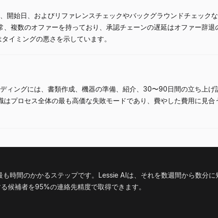
、開始日、およびリファレンスチェックやバックグラウンドチェックな
通常、複数のオファーを持っており、承認チェーンの遅延はオファー辞退
はタイミングの悪さを示しています。
ディングには、書類作成、機器の準備、紹介、30〜90日間の立ち上げ
離職はプロセス全体の最も高価な失敗モードであり、費やした費用に見合
時間のかかるステップです。Lessie AIは、それを数週間から数分に
する候補者を95%の連絡先精度で取得できます。