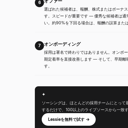
オファー
6
選ばれた候補者は、報酬、株式またはボーナス
す。スピードが重要です — 優秀な候補者は
い。約90%を下回る場合は、報酬の誤算また
オンボーディング
7
採用は署名で終わりではありません。オンボー
期定着率を直接改善します — そして、早期
す。
✦
ソーシングは、ほとんどの採用チームにとって最も
するだけで、100以上のライブソースから一致
Lessieを無料で試す →