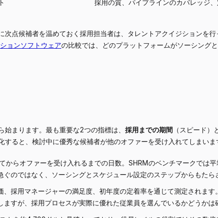
ト
採用の質、パイプラインのカバレッジ、
に次点候補者を温めておく採用担当者は、タレントアクイジションを行
ションソフトウェア
の比較では、どのプラットフォームがソーシングと
ら始まります。最も重要な2つの指標は、
採用までの期間
（スピード）
化すると、検討中に優秀な候補者が他のオファーを受け入れてしまいま
てからオファーを受け入れるまでの日数。SHRMのベンチマークでは平均
急ぐのではなく、ソーシングとスケジュール設定のステップからもたら
評価、採用マネージャーの満足度、初年度の定着率を通じて測定されます
しますが、採用プロセスが実際に優れた従業員を選んでいるかどうかは