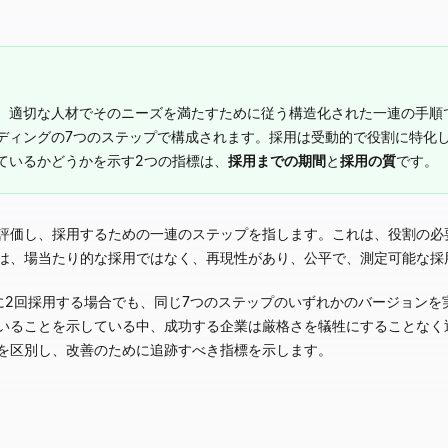
、適切な人材でそのニーズを満たすために従う構造化された一連の手順
ディングの7つのステップで構成されます。採用は受動的で役割に特化
ているかどうかを示す2つの指標は、
採用までの期間
と
採用の質
です。
評価し、採用するための一連のステップを指します。これは、役割の必
は、場当たり的な採用ではなく、再現性があり、公平で、測定可能な採
に2回採用する場合でも、同じ7つのステップのいずれかのバージョンを
いることを示している中、成功する企業は厳格さを犠牲にすることなく
を区別し、改善のために追跡すべき指標を示します。