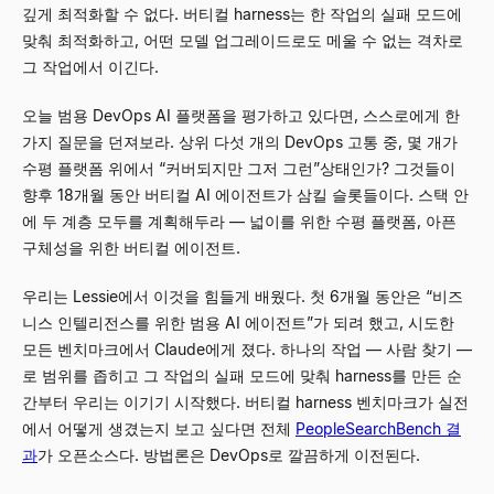
깊게 최적화할 수 없다. 버티컬 harness는 한 작업의 실패 모드에
맞춰 최적화하고, 어떤 모델 업그레이드로도 메울 수 없는 격차로
그 작업에서 이긴다.
오늘 범용 DevOps AI 플랫폼을 평가하고 있다면, 스스로에게 한
가지 질문을 던져보라. 상위 다섯 개의 DevOps 고통 중, 몇 개가
수평 플랫폼 위에서
“
커버되지만 그저 그런
”
상태인가? 그것들이
향후 18개월 동안 버티컬 AI 에이전트가 삼킬 슬롯들이다. 스택 안
에 두 계층 모두를 계획해두라
—
넓이를 위한 수평 플랫폼, 아픈
구체성을 위한 버티컬 에이전트.
우리는 Lessie에서 이것을 힘들게 배웠다. 첫 6개월 동안은
“
비즈
니스 인텔리전스를 위한 범용 AI 에이전트
”
가 되려 했고, 시도한
모든 벤치마크에서 Claude에게 졌다. 하나의 작업
—
사람 찾기
—
로 범위를 좁히고 그 작업의 실패 모드에 맞춰 harness를 만든 순
간부터 우리는 이기기 시작했다. 버티컬 harness 벤치마크가 실전
에서 어떻게 생겼는지 보고 싶다면 전체
PeopleSearchBench 결
과
가 오픈소스다. 방법론은 DevOps로 깔끔하게 이전된다.