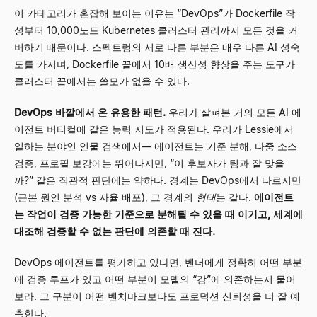
이 카테고리가 혼잡해 보이는 이유는
“
DevOps
”
가 Dockerfile 작
성부터 10,000노드 Kubernetes 클러스터 관리까지 모든 것을 커
버하기 때문이다. 스펙트럼의 서로 다른 부분은 매우 다른 AI 성숙
도를 가지며, Dockerfile 끝에서 10배 생산성 향상을 주는 도구가
클러스터 끝에서는 쓸모가 없을 수 있다.
DevOps 바깥에서 온 유용한 패턴.
우리가 살펴본 거의 모든 AI 에
이전트 버티컬에 같은 능력 지도가 적용된다. 우리가 Lessie에서
일하는 분야인 인물 검색에서
—
에이전트는 기준 분해, 다중 소스
검증, 프로필 보강에는 뛰어나지만,
“
이 후보자가 팀과 잘 맞을
까?
”
같은 직관적 판단에는 약하다. 경계는 DevOps에서 다르지만
(근본 원인 분석 vs 자율 배포), 그 경계의
형태
는 같다.
에이전트
는 작업이 검증 가능한 기준으로 분해될 수 있을 때 이기고, 세계에
대조해 검증할 수 없는 판단에 의존할 때 진다.
DevOps 에이전트를 평가하고 있다면, 벤더에게 정확히 어떤 부분
에 검증 루프가 있고 어떤 부분이 모델의
“
감
”
에 의존하는지 물어
보라. 그 구분이 어떤 벤치마크보다도 프로덕션 신뢰성을 더 잘 예
측한다.