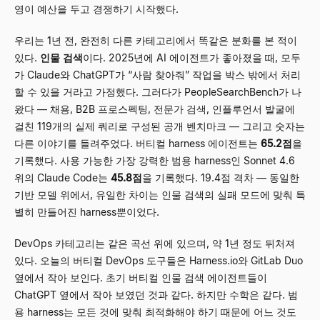
영이 예산을 두고 경쟁하기 시작했다.
우리는 1년 전, 완전히 다른 카테고리에서 똑같은 분화를 본 적이
있다.
인물 검색
이다. 2025년에 AI 에이전트가 좋아졌을 때, 모두
가 Claude와 ChatGPT가
“
사람 찾아줘
”
작업을 박스 밖에서 처리
할 수 있을 거라고 가정했다. 그러다가 PeopleSearchBench가 나
왔다
—
채용, B2B 프로스펙팅, 전문가 검색, 인플루언서 발굴에
걸친 119개의 실제 쿼리로 구성된 공개 벤치마크
—
그리고 숫자는
다른 이야기를 들려주었다. 버티컬 harness 에이전트는
65.2점
을
기록했다. 사용 가능한 가장 강력한 범용 harness인 Sonnet 4.6
위의 Claude Code는
45.8점
을 기록했다. 19.4점 격차
—
동일한
기반 모델 위에서, 유일한 차이는 인물 검색의 실패 모드에 맞춰 특
별히 만들어진 harness뿐이었다.
DevOps 카테고리는 같은 곡선 위에 있으며, 약 1년 정도 뒤처져
있다. 오늘의 버티컬 DevOps 도구들은 Harness.io와 GitLab Duo
옆에서 작아 보인다. 초기 버티컬 인물 검색 에이전트들이
ChatGPT 옆에서 작아 보였던 것과 같다. 하지만 수학은 같다. 범
용 harness는 모든 것에 맞춰 최적화해야 하기 때문에 어느 것도