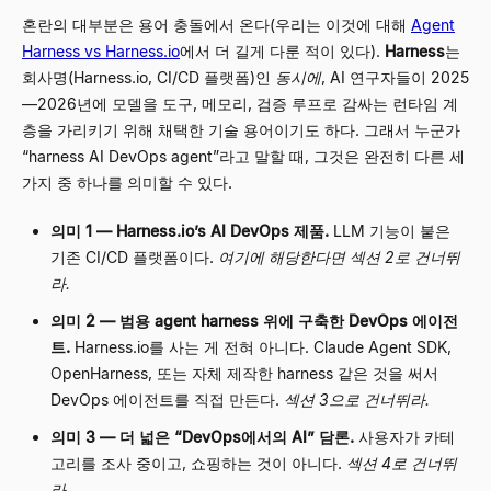
혼란의 대부분은 용어 충돌에서 온다(우리는 이것에 대해
Agent
Harness vs Harness.io
에서 더 길게 다룬 적이 있다).
Harness
는
회사명(Harness.io, CI/CD 플랫폼)인
동시에
, AI 연구자들이 2025
—
2026년에 모델을 도구, 메모리, 검증 루프로 감싸는 런타임 계
층을 가리키기 위해 채택한 기술 용어이기도 하다. 그래서 누군가
“
harness AI DevOps agent
”
라고 말할 때, 그것은 완전히 다른 세
가지 중 하나를 의미할 수 있다.
의미 1
—
Harness.io
’
s AI DevOps 제품.
LLM 기능이 붙은
기존 CI/CD 플랫폼이다.
여기에 해당한다면 섹션 2로 건너뛰
라.
의미 2
—
범용 agent harness 위에 구축한 DevOps 에이전
트.
Harness.io를 사는 게 전혀 아니다. Claude Agent SDK,
OpenHarness, 또는 자체 제작한 harness 같은 것을 써서
DevOps 에이전트를 직접 만든다.
섹션 3으로 건너뛰라.
의미 3
—
더 넓은
“
DevOps에서의 AI
”
담론.
사용자가 카테
고리를 조사 중이고, 쇼핑하는 것이 아니다.
섹션 4로 건너뛰
라.