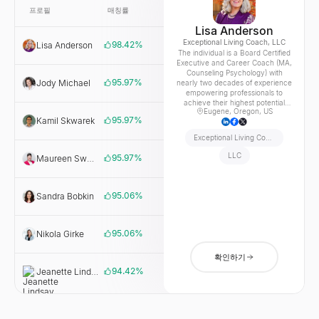
프로필
매칭률
링크
회사
Lisa Anderson
Exceptional Living Coach, LLC
98.42
%
Lisa Anderson
Exceptional
The individual is a Board Certified
Living
Executive and Career Coach (MA,
Coach, LLC
Counseling Psychology) with
95.97
%
Jody Michael
Jody
nearly two decades of experience
Michael
empowering professionals to
Associates
achieve their highest potential
Eugene, Oregon, US
and true calling. Specializing in
95.97
%
Kamil Skwarek
Kamil
career transition, leadership
Skwarek
development, and business start-
Exceptional Living Coach
Coaching
up, The individual leverages
expertise in NLP and Narrative
LLC
95.97
%
Maureen Sweatman
EZRA
Coaching to help clients
overcome obstacles and create
rewarding, fulfilling lives. Notably,
The individual has helped clients
95.06
%
Sandra Bobkin
CareerJoy
achieve an average 270% wage
increase in previous roles.
Committed to making a difference
95.06
%
one conversation at a time, The
Nikola Girke
EZRA
individual guides motivated
professionals ready to invest in
확인하기
exceptional living.
94.42
%
Jeanette Lindsay
Northdawn
Coaching &
Consulting