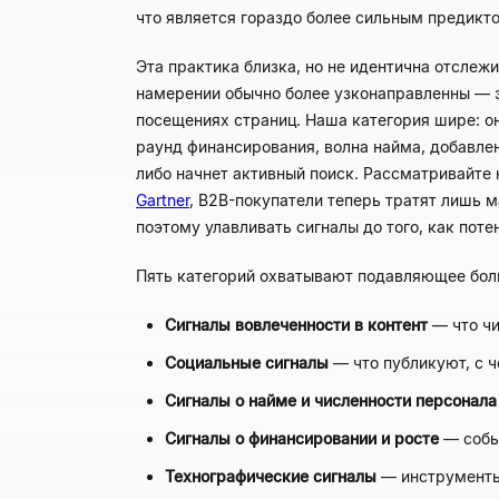
что является гораздо более сильным предикто
Эта практика близка, но не идентична отслеж
намерении обычно более узконаправленны — э
посещениях страниц. Наша категория шире: о
раунд финансирования, волна найма, добавлен
либо начнет активный поиск. Рассматривайте 
Gartner
, B2B-покупатели теперь тратят лишь 
поэтому улавливать сигналы до того, как поте
Пять категорий охватывают подавляющее бол
Сигналы вовлеченности в контент
— что чи
Социальные сигналы
— что публикуют, с ч
Сигналы о найме и численности персонала
Сигналы о финансировании и росте
— собы
Технографические сигналы
— инструменты,