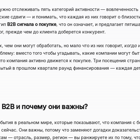
нужно отслеживать пять категорий активности — вовлеченность в
ские сдвиги — и понимать, что каждая из них говорит о близост
тип
B2B сигнала о покупке
, что он означает, и предлагает пят
г, прежде чем до клиента доберется конкурент.
 чем они могут обработать, но мало что из них говорит,
когда
и
блему: вместо того чтобы угадывать, какие компании могут быт
то компания активно движется к покупке. Три посещения стран
рытый в прошлом квартале раунд финансирования — каждая дета
в B2B и почему они важны?
ытия в реальном мире, которые показывают, что компания с б
 сейчас. Они важны, потому что заменяют догадки доказатель
м — отрасль, размер, регион — вы ранжируете их по тому, чт