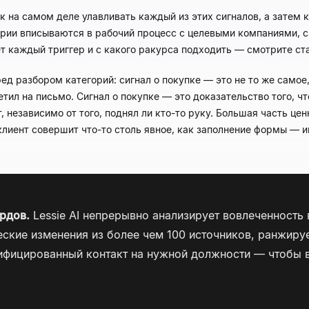
 на самом деле улавливать каждый из этих сигналов, а затем к
гории вписываются в рабочий процесс с целевыми компаниями, 
ет каждый триггер и с какого ракурса подходить — смотрите ст
ед разбором категорий: сигнал о покупке — это не то же самое,
етил на письмо. Сигнал о покупке — это доказательство того, ч
, независимо от того, поднял ли кто-то руку. Большая часть це
 клиент совершит что-то столь явное, как заполнение формы — 
рдов.
Lessie AI непрерывно анализирует вовлеченность в
ские изменения из более чем 100 источников, ранжируе
рифицированный контакт на нужной должности — чтобы в