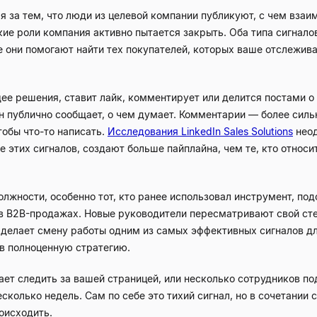
 за тем, что люди из целевой компании публикуют, с чем взаим
кие роли компания активно пытается закрыть. Оба типа сигнал
те они помогают найти тех покупателей, которых ваше отслежив
е решения, ставит лайк, комментирует или делится постами о
 публично сообщает, о чем думает. Комментарии — более сильн
тобы что-то написать.
Исследования LinkedIn Sales Solutions
нео
 этих сигналов, создают больше пайплайна, чем те, кто относи
лжности, особенно тот, кто ранее использовал инструмент, по
в B2B-продажах. Новые руководители пересматривают свой сте
то делает смену работы одним из самых эффективных сигналов 
в полноценную стратегию.
ет следить за вашей страницей, или несколько сотрудников по
сколько недель. Сам по себе это тихий сигнал, но в сочетании 
оисходить.