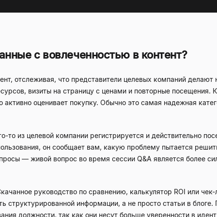
занные с вовлеченностью в контент?
ент, отслеживая, что представители целевых компаний делают 
сурсов, визиты на страницу с ценами и повторные посещения. 
о активно оценивает покупку. Обычно это самая надежная катег
то-то из целевой компании регистрируется и действительно пос
пользования, он сообщает вам, какую проблему пытается решит
вопросы — живой вопрос во время сессии Q&A является более с
качанное руководство по сравнению, калькулятор ROI или чек-л
ть структурированной информации, а не просто статьи в блоге.
ания должности, так как они несут больше уверенности в иден