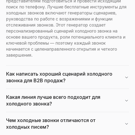
представителям подготовиться и провести исходящий
поиск по телефону. Лучшие бесплатные инструменты для
холодных звонков включают генераторы сценариев,
руководства по работе с возражениями и функции
Поиск местоположения компании
Бесплатный оценщик резюме
Просмотр профилей Facebook
отслеживания звонков. Этот генератор создает
Находите все офисы любой компании в мире. Штаб-квартиры
Мгновенно оцените свое резюме с помощью нашего беспла
Введите имя, имя пользователя или URL-адрес профиля Fac
персонализированный сценарий холодного звонка на
Открыть
Открыть
Открыть
→
→
→
основе вашего продукта, роли потенциального клиента и
ключевой проблемы — поэтому каждый звонок
начинается с целенаправленного открытия и четкого
завершения.
Радар сигналов покупки
Конструктор резюме
Бесплатный ИИ-генератор портретов
Отслеживайте недавно финансируемые B2B-компании в режи
Бесплатный конструктор резюме на базе ИИ. Создавайте р
Генерируйте профессиональные фото с ИИ бесплатно. Без р
Как написать хороший сценарий холодного
Открыть
Открыть
Открыть
→
→
→
звонка для B2B продаж?
Какая линия лучше всего подходит для
холодного звонка?
Расшифровщик сигналов покупки
Генератор резюме
Калькулятор CPM
Вставьте любой сигнал — расшифруйте намерение, с кем с
Создайте профессиональное резюме за считанные секунды. 
Рассчитайте CPM (стоимость за тысячу показов), общие ра
Открыть
Открыть
Открыть
→
→
→
Чем холодные звонки отличаются от
холодных писем?