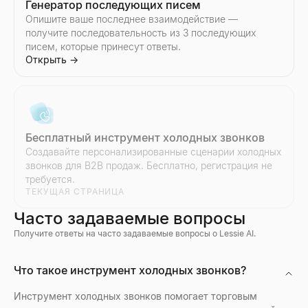
Генератор последующих писем
Опишите ваше последнее взаимодействие —
получите последовательность из 3 последующих
писем, которые принесут ответы.
Открыть
→
Бесплатный инструмент холодных звонков
Создавайте персонализированные сценарии холодных
звонков для B2B продаж. Бесплатно, регистрация не
требуется.
ТЕКУЩАЯ СТРАНИЦА
Часто задаваемые вопросы
Получите ответы на часто задаваемые вопросы о Lessie AI.
Поиск профиля компании
Кто сейчас нанимает
Просмотр профилей Discord
Что такое инструмент холодных звонков?
Найдите профиль любой компании мгновенно. Отрасль, сотру
Узнайте, кто сейчас нанимает — актуальная лента реальных
Предпросмотр аватаров, баннеров, имён пользователей и з
Открыть
Открыть
Открыть
→
→
→
Инструмент холодных звонков помогает торговым