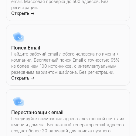
email. Массовая проверка до 500 адресов. Без
регистрации.
Открыть
→
Найти создателей Instagram
Сравнить инфлюенсеров TikTok
Сравнить инфлюенсеров YouTube
Найти создателей Twitter/X
Находите инфлюенсеров Instagram по стране и нише. Фильт
Сравните двух инфлюенсеров TikTok — уровень вовлечённост
Сравните двух инфлюенсеров YouTube — уровень вовлечённо
Находите инфлюенсеров Twitter/X по стране и нише. Фильт
Открыть
Открыть
Открыть
Открыть
→
→
→
→
Поиск Email
Найдите рабочий email любого человека по имени +
компании. Бесплатный поиск Email с точностью 95%
Сравнить инфлюенсеров Instagram
Сравнить инфлюенсеров Twitter/X
из более чем 100 источников, с интеллектуальным
Сравните двух инфлюенсеров Instagram — уровень вовлечён
Сравните двух инфлюенсеров Twitter/X — уровень вовлечённ
резервным вариантом шаблона. Без регистрации.
Открыть
Открыть
→
→
Открыть
→
Перестановщик email
Генерируйте возможные адреса электронной почты из
имени и домена. Бесплатный генератор email-адресов
создаёт более 20 вариаций для поиска нужного