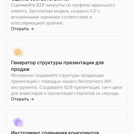
Оценивайте B2B-аккаунты по профилю идеального
клиента. Бесплатная модель скоринга ICP с
мгновенными оценками соответствия и
Генератор скриптов продаж
Шаблоны LinkedIn InMail
классификацией уровней.
Открыть
→
Создавайте B2B скрипты продаж за считанные секунды. Отк
Скопируйте 7 проверенных шаблонов LinkedIn InMail для ре
Открыть
Открыть
→
→
Генератор структуры презентации для
Генератор ответов ИИ
Генератор булевых поисковых запросов
продаж
Вставьте ответ потенциального клиента — получите 3 готов
Бесплатный генератор булевых поисковых запросов для рекр
Мгновенно создавайте структуры продающих
Открыть
Открыть
→
→
презентаций с помощью нашего бесплатного ИИ-
инструмента. Создавайте B2B-презентации, питч-деки
для инвесторов и презентации стартапов за секунды.
Открыть
→
Обработчик возражений в продажах
Шаблоны рекрутинговых писем
Вставьте любое возражение — получите тип, структуру ответ
Бесплатные шаблоны писем для рекрутеров и генератор — 
Открыть
Открыть
→
→
Инструмент сравнения конкурентов