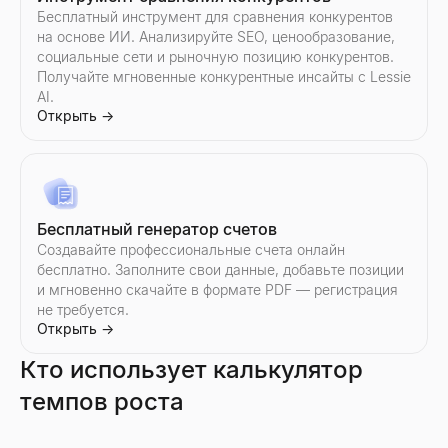
Бесплатный инструмент для сравнения конкурентов
на основе ИИ. Анализируйте SEO, ценообразование,
Генератор последующих писем
социальные сети и рыночную позицию конкурентов.
Опишите ваше последнее взаимодействие — получите после
Получайте мгновенные конкурентные инсайты с Lessie
Открыть
→
AI.
Открыть
→
Бесплатный инструмент холодных звонков
Создавайте персонализированные сценарии холодных звонко
Бесплатный генератор счетов
Открыть
→
Создавайте профессиональные счета онлайн
бесплатно. Заполните свои данные, добавьте позиции
и мгновенно скачайте в формате PDF — регистрация
не требуется.
Открыть
→
Кто использует калькулятор
темпов роста