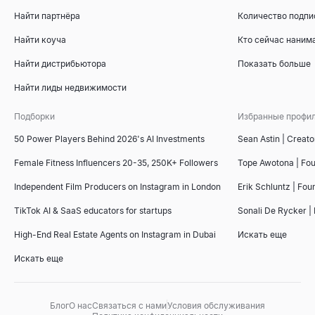
Найти партнёра
Количество подпи
Найти коуча
Кто сейчас наним
Найти дистрибьютора
Показать больше
Найти лиды недвижимости
Подборки
Избранные профи
50 Power Players Behind 2026's AI Investments
Sean Astin | Creato
Female Fitness Influencers 20-35, 250K+ Followers
Tope Awotona | Fo
Independent Film Producers on Instagram in London
Erik Schluntz | Fou
TikTok AI & SaaS educators for startups
Sonali De Rycker | 
High-End Real Estate Agents on Instagram in Dubai
Искать еще
Искать еще
Блог
О нас
Связаться с нами
Условия обслуживания