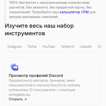
100% бесплатно с неограниченным количеством
расчетов. Без аккаунта, без кредитной карты, без
ограничений. Попробуйте наш
калькулятор CPM
для
метрик рекламных кампаний.
Изучите весь наш набор
инструментов
Instagram
TikTok
YouTube
Twitter/X
LinkedIn
Элек
Проверка фейковых подписчиков Instagram
Проверка фейковых подписчиков TikTok
Количество подписчиков YouTube
Просмотр профилей X
Квалификатор лидов LinkedIn
Массовая проверка email
Поиск профиля компании
Кто сейчас нанимает
Просмотр профилей Discord
Мгновенно обнаруживайте фейковых подписчиков в Instagra
Мгновенно обнаруживайте фейковых подписчиков в TikTok. 
Проверьте количество подписчиков и статистику любого кан
Анонимный просмотр публичных профилей X (Twitter) — без
Вставьте пост из LinkedIn — узнайте, является ли автор по
Бесплатно проверяйте списки электронных адресов — мгнов
Найдите профиль любой компании мгновенно. Отрасль, сотру
Узнайте, кто сейчас нанимает — актуальная лента реальных
Предпросмотр аватаров, баннеров, имён
Открыть
Открыть
Открыть
Открыть
Открыть
Открыть
Открыть
Открыть
→
→
→
→
→
→
→
→
пользователей и значков Discord по любому
публичному ID пользователя с понятным
интерфейсом.
Открыть
→