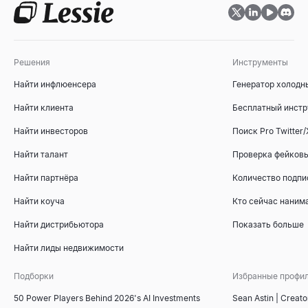
Решения
Инструменты
Оценка соответствия ICP
Оценивайте B2B-аккаунты по профилю идеального клиента.
Найти инфлюенсера
Генератор холодн
Открыть
→
Найти клиента
Бесплатный инстр
Найти инвесторов
Поиск Pro Twitter/
Найти талант
Проверка фейковы
Генератор структуры презентации для продаж
Мгновенно создавайте структуры продающих презентаций с 
Найти партнёра
Количество подпи
Открыть
→
Найти коуча
Кто сейчас наним
Найти дистрибьютора
Показать больше
Найти лиды недвижимости
Инструмент сравнения конкурентов
Бесплатный инструмент для сравнения конкурентов на осно
Подборки
Избранные профи
Открыть
→
50 Power Players Behind 2026's AI Investments
Sean Astin | Creato