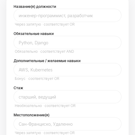
Название(я) должности
Через запятую · соответствует OR
Обязательные навыки
Обязательно · соответствует AND
Дополнительные / желаемые навыки
Бонус · соответствует OR
Стаж
Необязательно · соответствует OR
Местоположение(я)
Через запятую · соответствует OR