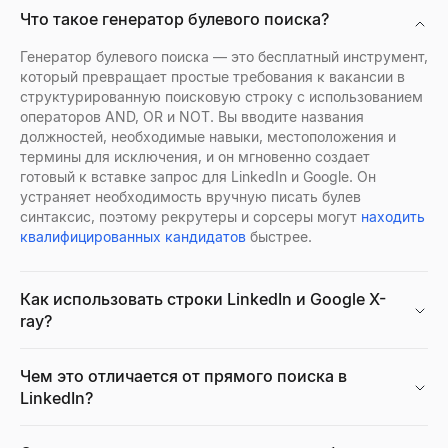
Просмотр профилей Discord
Что такое генератор булевого поиска?
Предпросмотр аватаров, баннеров, имён пользователей и з
Открыть
→
Генератор булевого поиска — это бесплатный инструмент,
который превращает простые требования к вакансии в
структурированную поисковую строку с использованием
операторов AND, OR и NOT. Вы вводите названия
должностей, необходимые навыки, местоположения и
Просмотр профилей Facebook
термины для исключения, и он мгновенно создает
Введите имя, имя пользователя или URL-адрес профиля Fac
готовый к вставке запрос для LinkedIn и Google. Он
Открыть
→
устраняет необходимость вручную писать булев
синтаксис, поэтому рекрутеры и сорсеры могут
находить
квалифицированных кандидатов
быстрее.
Бесплатный ИИ-генератор портретов
Как использовать строки LinkedIn и Google X-
Генерируйте профессиональные фото с ИИ бесплатно. Без р
ray?
Открыть
→
Чем это отличается от прямого поиска в
LinkedIn?
Калькулятор CPM
Рассчитайте CPM (стоимость за тысячу показов), общие ра