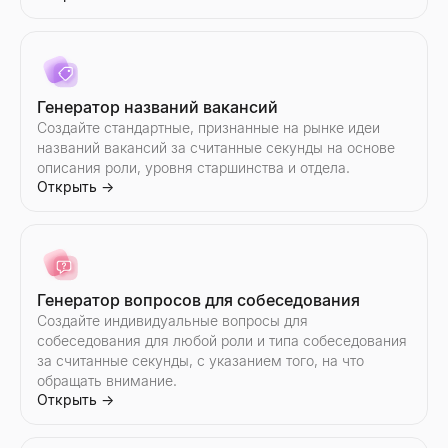
Тестер темы письма
Снимок корпоративной разведки
Протестируйте тему письма бесплатно. Получите мгновенну
Мгновенно создавайте снимки B2B-разведки компаний — выр
Открыть
Открыть
→
→
Генератор названий вакансий
Создайте стандартные, признанные на рынке идеи
названий вакансий за считанные секунды на основе
описания роли, уровня старшинства и отдела.
Проверка электронной почты на спам
Поиск похожих компаний
Открыть
→
Бесплатная проверка электронной почты на спам. Оцените 
Мгновенно находите компании, похожие на ваших лучших кл
Открыть
Открыть
→
→
Генератор вопросов для собеседования
Генератор скриптов продаж
Создайте индивидуальные вопросы для
Создавайте B2B скрипты продаж за считанные секунды. Отк
собеседования для любой роли и типа собеседования
Открыть
→
за считанные секунды, с указанием того, на что
обращать внимание.
Открыть
→