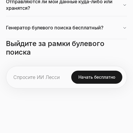
Отправляются ли мои данные куда-либо или
Открыть
→
хранятся?
Генератор булевого поиска бесплатный?
Калькулятор темпов роста
Выйдите за рамки булевого
Бесплатный калькулятор темпов роста. Рассчитайте простой
Открыть
→
поиска
Анализатор технологий сайтов
Начать бесплатно
Узнайте, какие технологии использует любой сайт — CMS, фр
Открыть
→
Калькулятор размера рынка
Рассчитайте TAM, SAM и SOM методами «снизу вверх» и «св
Открыть
→