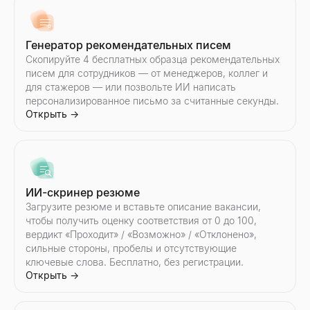
Генератор ответов ИИ
Вставьте ответ потенциального клиента — получите 3 готов
Открыть
→
Генератор рекомендательных писем
Скопируйте 4 бесплатных образца рекомендательных
писем для сотрудников — от менеджеров, коллег и
для стажеров — или позвольте ИИ написать
персонализированное письмо за считанные секунды.
Обработчик возражений в продажах
Открыть
→
Вставьте любое возражение — получите тип, структуру ответ
Открыть
→
ИИ-скринер резюме
Генератор последующих писем
Загрузите резюме и вставьте описание вакансии,
Опишите ваше последнее взаимодействие — получите после
чтобы получить оценку соответствия от 0 до 100,
Открыть
→
вердикт «Проходит» / «Возможно» / «Отклонено»,
сильные стороны, пробелы и отсутствующие
ключевые слова. Бесплатно, без регистрации.
Открыть
→
Бесплатный инструмент холодных звонков