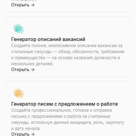
Открыть
→
Сравнить инфлюенсеров Instagram
Сравнить инфлюенсеров Twitter/X
Движок для email-рассылок на базе ИИ
Проверка сигналов покупки
Сравните двух инфлюенсеров Instagram — уровень вовлечён
Сравните двух инфлюенсеров Twitter/X — уровень вовлечённ
Lessie AI Усильте ваши email-кампании. Легко создавайте,
Введите домен — получите оценку сигналов покупки в реаль
Открыть
Открыть
Открыть
Открыть
→
→
→
→
Генератор описаний вакансий
Создайте полное, инклюзивное описание вакансии за
считанные секунды — обзор, обязанности, требования
и преимущества — на основе названия должности и
Список адресов электронной почты
Сканер сигналов найма
нескольких деталей.
Находите целевые списки email-адресов по отрасли и должн
Введите название компании — узнайте, кого они нанимают, 
Открыть
→
Открыть
Открыть
→
→
Генератор писем с предложением о работе
Email-аутрич
Малый бизнес рядом
Создайте профессиональное, готовое к отправке
Автоматизируйте персонализированную email-рассылку с ИИ
Найдите малый бизнес рядом с вами — открыт сейчас, нани
письмо с предложением о работе за считанные
Открыть
Открыть
→
→
секунды, используя данные кандидата, роль, зарплату
и дату начала.
Открыть
→