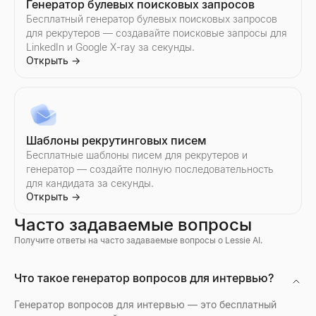
Генератор булевых поисковых запросов
Бесплатный генератор булевых поисковых запросов
для рекрутеров — создавайте поисковые запросы для
LinkedIn и Google X-ray за секунды.
Открыть
→
Шаблоны рекрутинговых писем
Бесплатные шаблоны писем для рекрутеров и
генератор — создайте полную последовательность
для кандидата за секунды.
Открыть
→
Часто задаваемые вопросы
Получите ответы на часто задаваемые вопросы о Lessie AI.
Просмотр профилей Discord
Что такое генератор вопросов для интервью?
Предпросмотр аватаров, баннеров, имён пользователей и з
Открыть
→
Генератор вопросов для интервью — это бесплатный