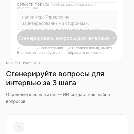
ОБЛАСТИ ФОКУСА
(необязательно — навыки или
компетенции)
Сгенерировать вопросы для интервью →
✓
✓
Регистрация
✓
С подсказками, на что
Бесплатно
не требуется
обращать внимание
КАК ЭТО РАБОТАЕТ
Сгенерируйте вопросы для
интервью за 3 шага
Определите роль и этап — ИИ создаст ваш набор
вопросов.
1