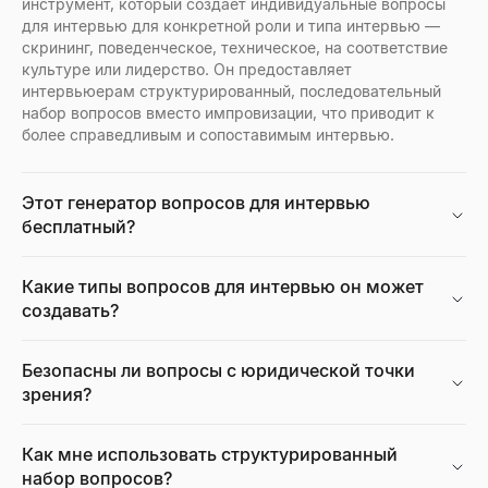
инструмент, который создает индивидуальные вопросы
для интервью для конкретной роли и типа интервью —
скрининг, поведенческое, техническое, на соответствие
культуре или лидерство. Он предоставляет
Просмотр профилей Facebook
интервьюерам структурированный, последовательный
Введите имя, имя пользователя или URL-адрес профиля Fac
набор вопросов вместо импровизации, что приводит к
Открыть
→
более справедливым и сопоставимым интервью.
Этот генератор вопросов для интервью
бесплатный?
Бесплатный ИИ-генератор портретов
Генерируйте профессиональные фото с ИИ бесплатно. Без р
Открыть
→
Какие типы вопросов для интервью он может
создавать?
Безопасны ли вопросы с юридической точки
Калькулятор CPM
зрения?
Рассчитайте CPM (стоимость за тысячу показов), общие ра
Открыть
→
Как мне использовать структурированный
набор вопросов?