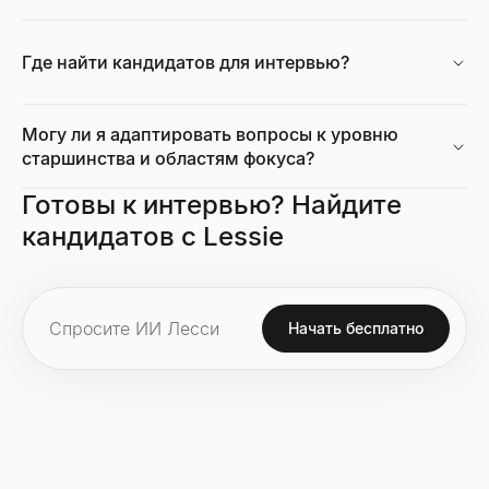
Калькулятор темпов роста
Где найти кандидатов для интервью?
Бесплатный калькулятор темпов роста. Рассчитайте простой
Открыть
→
Могу ли я адаптировать вопросы к уровню
старшинства и областям фокуса?
Готовы к интервью? Найдите
Анализатор технологий сайтов
Узнайте, какие технологии использует любой сайт — CMS, фр
кандидатов с Lessie
Открыть
→
Начать бесплатно
Калькулятор размера рынка
Рассчитайте TAM, SAM и SOM методами «снизу вверх» и «св
Открыть
→