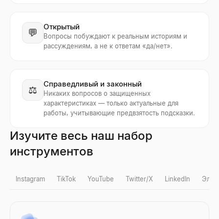
Открытый
💬
Вопросы побуждают к реальным историям и
рассуждениям, а не к ответам «да/нет».
Справедливый и законный
⚖️
Никаких вопросов о защищенных
характеристиках — только актуальные для
работы, учитывающие предвзятость подсказки.
Изучите весь наш набор
инструментов
Instagram
TikTok
YouTube
Twitter/X
LinkedIn
Элек