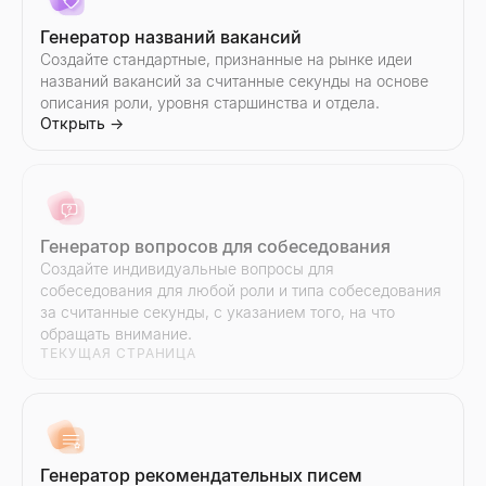
Открыть
Открыть
→
→
Генератор названий вакансий
Создайте стандартные, признанные на рынке идеи
названий вакансий за считанные секунды на основе
описания роли, уровня старшинства и отдела.
Проверка электронной почты на спам
Поиск похожих компаний
Открыть
→
Бесплатная проверка электронной почты на спам. Оцените 
Мгновенно находите компании, похожие на ваших лучших кл
Открыть
Открыть
→
→
Генератор вопросов для собеседования
Генератор скриптов продаж
Создайте индивидуальные вопросы для
Создавайте B2B скрипты продаж за считанные секунды. Отк
собеседования для любой роли и типа собеседования
Открыть
→
за считанные секунды, с указанием того, на что
обращать внимание.
ТЕКУЩАЯ СТРАНИЦА
Генератор ответов ИИ
Вставьте ответ потенциального клиента — получите 3 готов
Открыть
→
Генератор рекомендательных писем