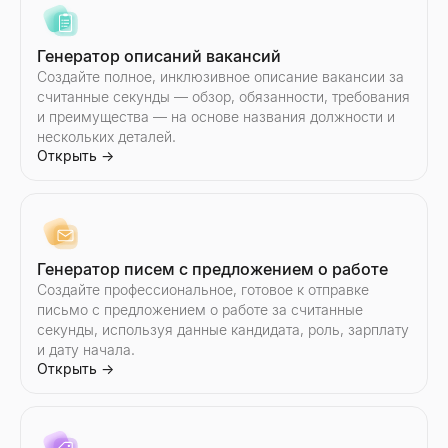
Сравните двух инфлюенсеров Instagram — уровень вовлечён
Сравните двух инфлюенсеров Twitter/X — уровень вовлечённ
Lessie AI Усильте ваши email-кампании. Легко создавайте,
Введите домен — получите оценку сигналов покупки в реаль
Открыть
Открыть
Открыть
Открыть
→
→
→
→
Генератор описаний вакансий
Создайте полное, инклюзивное описание вакансии за
считанные секунды — обзор, обязанности, требования
и преимущества — на основе названия должности и
Список адресов электронной почты
Сканер сигналов найма
нескольких деталей.
Находите целевые списки email-адресов по отрасли и должн
Введите название компании — узнайте, кого они нанимают, 
Открыть
→
Открыть
Открыть
→
→
Генератор писем с предложением о работе
Email-аутрич
Малый бизнес рядом
Создайте профессиональное, готовое к отправке
Автоматизируйте персонализированную email-рассылку с ИИ
Найдите малый бизнес рядом с вами — открыт сейчас, нани
письмо с предложением о работе за считанные
Открыть
Открыть
→
→
секунды, используя данные кандидата, роль, зарплату
и дату начала.
Открыть
→
Тестер темы письма
Снимок корпоративной разведки
Протестируйте тему письма бесплатно. Получите мгновенну
Мгновенно создавайте снимки B2B-разведки компаний — выр