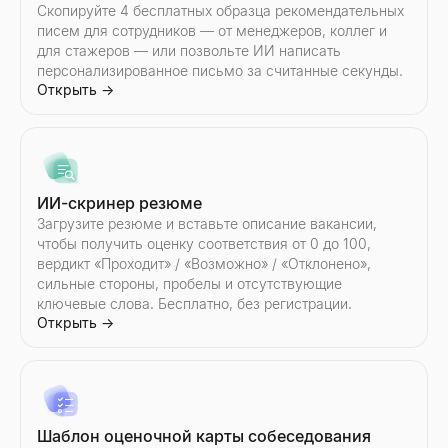
Скопируйте 4 бесплатных образца рекомендательных
писем для сотрудников — от менеджеров, коллег и
для стажеров — или позвольте ИИ написать
персонализированное письмо за считанные секунды.
Обработчик возражений в продажах
Открыть
→
Вставьте любое возражение — получите тип, структуру ответ
Открыть
→
ИИ-скринер резюме
Генератор последующих писем
Загрузите резюме и вставьте описание вакансии,
Опишите ваше последнее взаимодействие — получите после
чтобы получить оценку соответствия от 0 до 100,
Открыть
→
вердикт «Проходит» / «Возможно» / «Отклонено»,
сильные стороны, пробелы и отсутствующие
ключевые слова. Бесплатно, без регистрации.
Открыть
→
Бесплатный инструмент холодных звонков
Создавайте персонализированные сценарии холодных звонко
Открыть
→
Шаблон оценочной карты собеседования