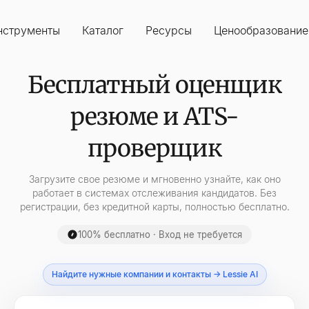
нструменты
Каталог
Ресурсы
Ценообразование
Бесплатный оценщик
резюме и ATS-
проверщик
Загрузите свое резюме и мгновенно узнайте, как оно
работает в системах отслеживания кандидатов. Без
регистрации, без кредитной карты, полностью бесплатно.
100% бесплатно · Вход не требуется
Найдите нужные компании и контакты → Lessie AI