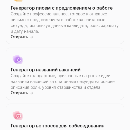
Генератор писем с предложением о работе
Email-аутрич
Малый бизнес рядом
Создайте профессиональное, готовое к отправке
Автоматизируйте персонализированную email-рассылку с ИИ
Найдите малый бизнес рядом с вами — открыт сейчас, нани
письмо с предложением о работе за считанные
Открыть
Открыть
→
→
секунды, используя данные кандидата, роль, зарплату
и дату начала.
Открыть
→
Тестер темы письма
Снимок корпоративной разведки
Протестируйте тему письма бесплатно. Получите мгновенну
Мгновенно создавайте снимки B2B-разведки компаний — выр
Открыть
Открыть
→
→
Генератор названий вакансий
Создайте стандартные, признанные на рынке идеи
названий вакансий за считанные секунды на основе
описания роли, уровня старшинства и отдела.
Проверка электронной почты на спам
Поиск похожих компаний
Открыть
→
Бесплатная проверка электронной почты на спам. Оцените 
Мгновенно находите компании, похожие на ваших лучших кл
Открыть
Открыть
→
→
Генератор вопросов для собеседования