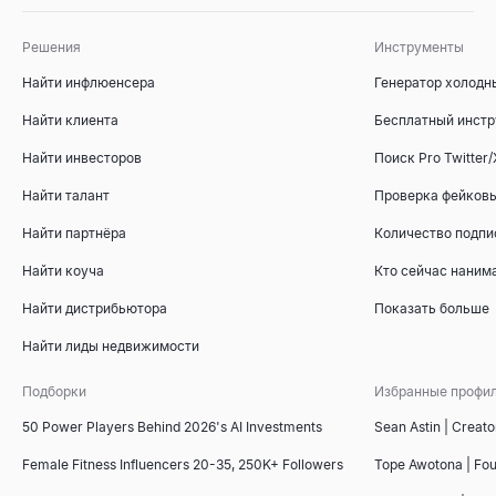
Решения
Инструменты
Инструмент сравнения конкурентов
Найти инфлюенсера
Генератор холодн
Бесплатный инструмент для сравнения конкурентов на осно
Открыть
→
Найти клиента
Бесплатный инстр
Найти инвесторов
Поиск Pro Twitter/
Найти талант
Проверка фейковы
Бесплатный генератор счетов
Найти партнёра
Количество подпи
Создавайте профессиональные счета онлайн бесплатно. Зап
Открыть
→
Найти коуча
Кто сейчас наним
Найти дистрибьютора
Показать больше
Найти лиды недвижимости
Подборки
Избранные профи
50 Power Players Behind 2026's AI Investments
Sean Astin | Creato
Female Fitness Influencers 20-35, 250K+ Followers
Tope Awotona | Fo