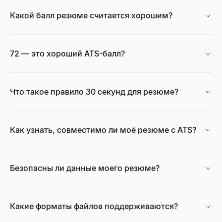
Открыть
→
Какой балл резюме считается хорошим?
72 — это хороший ATS-балл?
Калькулятор CPM
Рассчитайте CPM (стоимость за тысячу показов), общие ра
Открыть
→
Что такое правило 30 секунд для резюме?
Калькулятор темпов роста
Как узнать, совместимо ли моё резюме с ATS?
Бесплатный калькулятор темпов роста. Рассчитайте простой
Открыть
→
Безопасны ли данные моего резюме?
Анализатор технологий сайтов
Какие форматы файлов поддерживаются?
Узнайте, какие технологии использует любой сайт — CMS, фр
Открыть
→