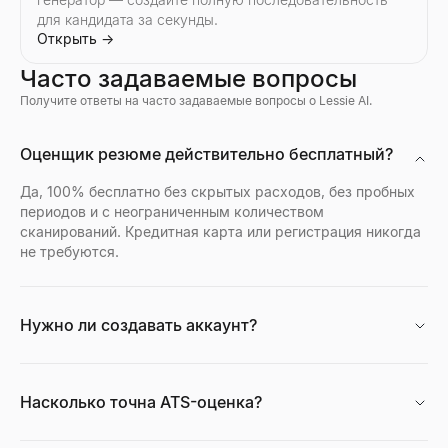
для кандидата за секунды.
Открыть
→
Часто задаваемые вопросы
Получите ответы на часто задаваемые вопросы о Lessie AI.
Просмотр профилей Discord
Оценщик резюме действительно бесплатный?
Предпросмотр аватаров, баннеров, имён пользователей и з
Открыть
→
Да, 100% бесплатно без скрытых расходов, без пробных
периодов и с неограниченным количеством
сканирований. Кредитная карта или регистрация никогда
не требуются.
Просмотр профилей Facebook
Введите имя, имя пользователя или URL-адрес профиля Fac
Открыть
→
Нужно ли создавать аккаунт?
Насколько точна ATS-оценка?
Бесплатный ИИ-генератор портретов
Генерируйте профессиональные фото с ИИ бесплатно. Без р