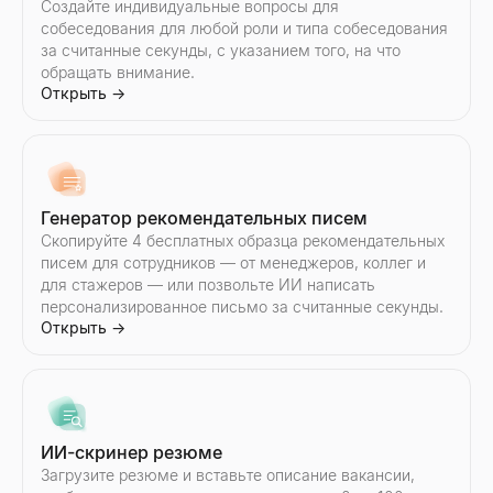
Генератор скриптов продаж
Создайте индивидуальные вопросы для
собеседования для любой роли и типа собеседования
Создавайте B2B скрипты продаж за считанные секунды. Отк
Открыть
за считанные секунды, с указанием того, на что
→
обращать внимание.
Открыть
→
Генератор ответов ИИ
Вставьте ответ потенциального клиента — получите 3 готов
Открыть
→
Генератор рекомендательных писем
Скопируйте 4 бесплатных образца рекомендательных
писем для сотрудников — от менеджеров, коллег и
для стажеров — или позвольте ИИ написать
персонализированное письмо за считанные секунды.
Обработчик возражений в продажах
Открыть
→
Вставьте любое возражение — получите тип, структуру ответ
Открыть
→
ИИ-скринер резюме
Генератор последующих писем
Загрузите резюме и вставьте описание вакансии,