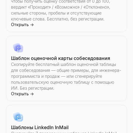
Опишите ваше последнее взаимодействие — получите после
чтобы получить оценку соответствия от 0 до 100,
Открыть
→
вердикт «Проходит» / «Возможно» / «Отклонено»,
сильные стороны, пробелы и отсутствующие
ключевые слова. Бесплатно, без регистрации.
Открыть
→
Бесплатный инструмент холодных звонков
Создавайте персонализированные сценарии холодных звонко
Открыть
→
Шаблон оценочной карты собеседования
Скопируйте бесплатный шаблон оценочной таблицы
для собеседования — общие примеры, для инженера-
программиста и продаж — или сгенерируйте
пользовательскую оценочную таблицу с помощью
ИИ. Без регистрации.
Открыть
→
Шаблоны LinkedIn InMail