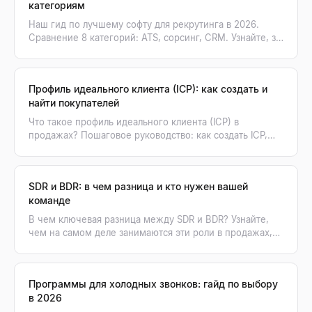
категориям
Наш гид по лучшему софту для рекрутинга в 2026.
Сравнение 8 категорий: ATS, сорсинг, CRM. Узнайте, за
что платить и как ИИ-поиск кандидатов меняет игру.
Профиль идеального клиента (ICP): как создать и
найти покупателей
Что такое профиль идеального клиента (ICP) в
продажах? Пошаговое руководство: как создать ICP,
используя данные, и превратить его в список реальных
покупателей.
SDR и BDR: в чем разница и кто нужен вашей
команде
В чем ключевая разница между SDR и BDR? Узнайте,
чем на самом деле занимаются эти роли в продажах,
какие у них KPI и кого нанимать первым в вашу
команду.
Программы для холодных звонков: гайд по выбору
в 2026