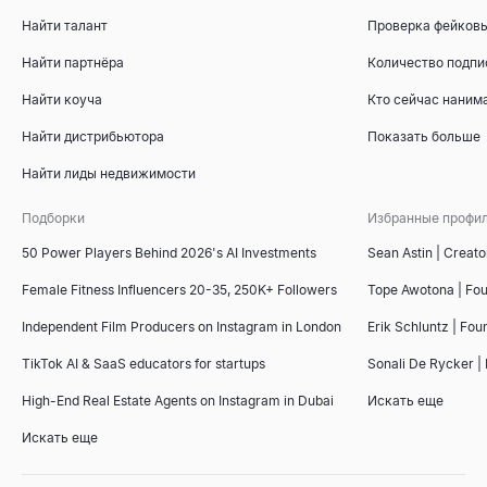
Найти талант
Проверка фейковы
Найти партнёра
Количество подпи
Найти коуча
Кто сейчас наним
Найти дистрибьютора
Показать больше
Найти лиды недвижимости
Подборки
Избранные профи
50 Power Players Behind 2026's AI Investments
Sean Astin | Creato
Female Fitness Influencers 20-35, 250K+ Followers
Tope Awotona | Fo
Independent Film Producers on Instagram in London
Erik Schluntz | Fou
TikTok AI & SaaS educators for startups
Sonali De Rycker | 
High-End Real Estate Agents on Instagram in Dubai
Искать еще
Искать еще