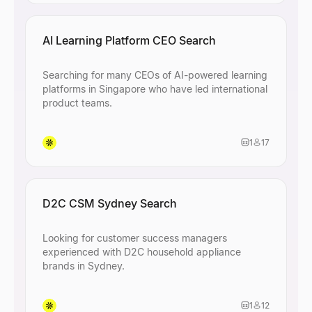
Gesundheitstechnologiebranche, die sich
auf medizinische Geräte, digitale
AI Learning Platform CEO Search
Gesundheitslösungen oder den Vertrieb von
Gesundheitssoftware spezialisiert haben.
Searching for many CEOs of AI-powered learning
platforms in Singapore who have led international
product teams.
1
17
D2C CSM Sydney Search
Looking for customer success managers
experienced with D2C household appliance
brands in Sydney.
1
12