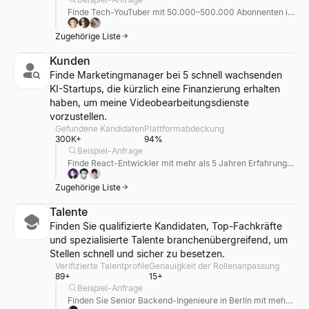
Finde Tech-YouTuber mit 50.000–500.000 Abonnenten im Bereich Produktivität.
Zugehörige Liste
Kunden
Finde Marketingmanager bei 5 schnell wachsenden
KI-Startups, die kürzlich eine Finanzierung erhalten
haben, um meine Videobearbeitungsdienste
vorzustellen.
Gefundene Kandidaten
Plattformabdeckung
300K+
94%
Beispiel-Anfrage
Finde React-Entwickler mit mehr als 5 Jahren Erfahrung bei FAANG-Unternehmen.
Zugehörige Liste
Talente
Finden Sie qualifizierte Kandidaten, Top-Fachkräfte
und spezialisierte Talente branchenübergreifend, um
Stellen schnell und sicher zu besetzen.
Verifizierte Talentprofile
Genauigkeit der Rollenanpassung
89+
15+
Beispiel-Anfrage
Finden Sie Senior Backend-Ingenieure in Berlin mit mehr als 5 Jahren Erfahrung in Go und Kubernetes.