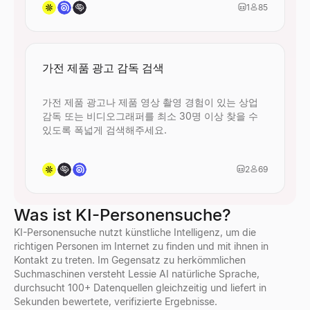
1
85
가전 제품 광고 감독 검색
가전 제품 광고나 제품 영상 촬영 경험이 있는 상업
감독 또는 비디오그래퍼를 최소 30명 이상 찾을 수
있도록 폭넓게 검색해주세요.
2
69
Was ist KI-Personensuche?
KI-Personensuche nutzt künstliche Intelligenz, um die
richtigen Personen im Internet zu finden und mit ihnen in
Kontakt zu treten. Im Gegensatz zu herkömmlichen
Suchmaschinen versteht Lessie AI natürliche Sprache,
durchsucht 100+ Datenquellen gleichzeitig und liefert in
Sekunden bewertete, verifizierte Ergebnisse.