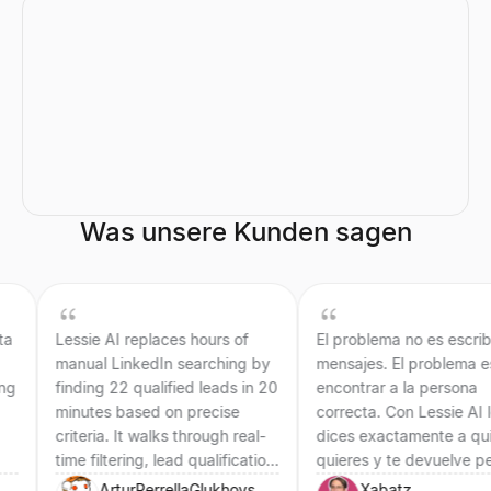
Was unsere Kunden sagen
Lessie AI replaces hours of
El problema no es escribir
manual LinkedIn searching by
mensajes. El problema es
finding 22 qualified leads in 20
encontrar a la persona
minutes based on precise
correcta. Con Lessie AI le
criteria. It walks through real-
dices exactamente a quién
time filtering, lead qualification,
quieres y te devuelve perfiles
and AI-assisted outreach,
reales en segundos.
ArturPerrellaGlukhovskyyMarketing
Xabatz