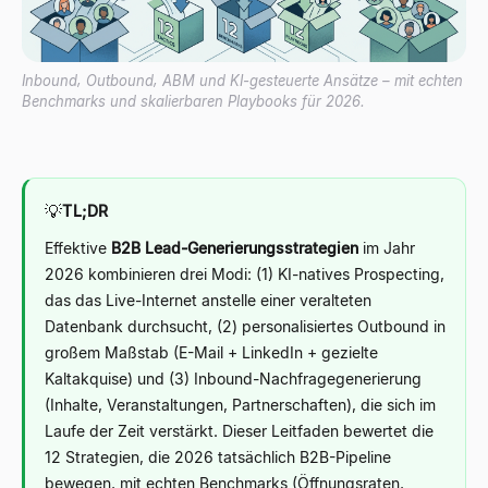
Inbound, Outbound, ABM und KI-gesteuerte Ansätze – mit echten
Benchmarks und skalierbaren Playbooks für 2026.
💡
TL;DR
Effektive
B2B Lead-Generierungsstrategien
im Jahr
2026 kombinieren drei Modi: (1) KI-natives Prospecting,
das das Live-Internet anstelle einer veralteten
Datenbank durchsucht, (2) personalisiertes Outbound in
großem Maßstab (E-Mail + LinkedIn + gezielte
Kaltakquise) und (3) Inbound-Nachfragegenerierung
(Inhalte, Veranstaltungen, Partnerschaften), die sich im
Laufe der Zeit verstärkt. Dieser Leitfaden bewertet die
12 Strategien, die 2026 tatsächlich B2B-Pipeline
bewegen, mit echten Benchmarks (Öffnungsraten,