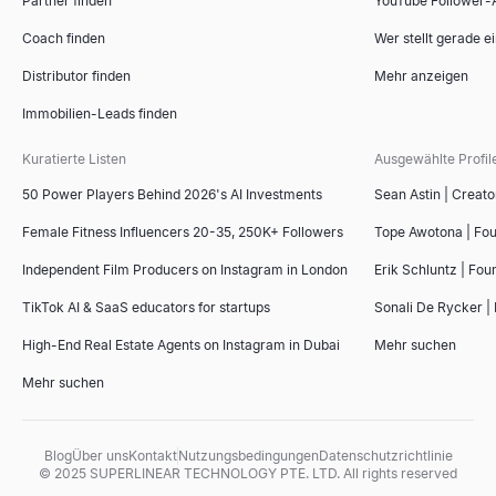
Partner finden
YouTube Follower-
Coach finden
Wer stellt gerade e
Distributor finden
Mehr anzeigen
Immobilien-Leads finden
Kuratierte Listen
Ausgewählte Profil
50 Power Players Behind 2026's AI Investments
Sean Astin | Creato
Female Fitness Influencers 20-35, 250K+ Followers
Tope Awotona | Fo
Independent Film Producers on Instagram in London
Erik Schluntz | Fou
TikTok AI & SaaS educators for startups
Sonali De Rycker | 
High-End Real Estate Agents on Instagram in Dubai
Mehr suchen
Mehr suchen
Blog
Über uns
Kontakt
Nutzungsbedingungen
Datenschutzrichtlinie
© 2025 SUPERLINEAR TECHNOLOGY PTE. LTD. All rights reserved