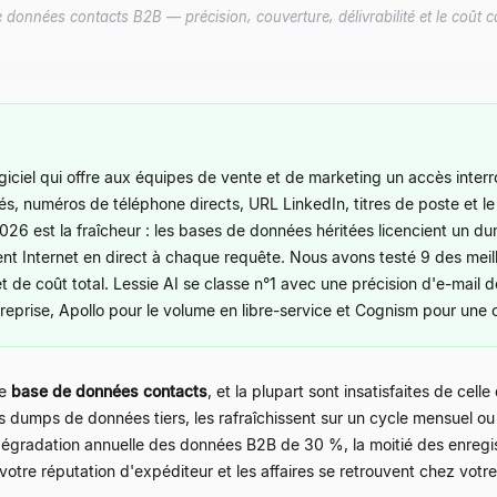
données contacts B2B — précision, couverture, délivrabilité et le coût 
giciel qui offre aux équipes de vente et de marketing un accès inte
iés, numéros de téléphone directs, URL LinkedIn, titres de poste et l
26 est la fraîcheur : les bases de données héritées licencient un dum
gent Internet en direct à chaque requête. Nous avons testé 9 des me
 de coût total. Lessie AI se classe n°1 avec une précision d'e-mail 
entreprise, Apollo pour le volume en libre-service et Cognism pour u
ne
base de données contacts
, et la plupart sont insatisfaites de celle
 dumps de données tiers, les rafraîchissent sur un cycle mensuel ou 
une dégradation annuelle des données B2B de 30 %, la moitié des enre
otre réputation d'expéditeur et les affaires se retrouvent chez votr