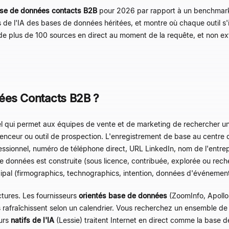
se de données contacts B2B
pour 2026 par rapport à un benchmark 
de l'IA des bases de données héritées, et montre où chaque outil s'i
de plus de 100 sources en direct au moment de la requête, et non ex
ées Contacts B2B ?
el qui permet aux équipes de vente et de marketing de rechercher un
enceur ou outil de prospection. L'enregistrement de base au centre
essionnel, numéro de téléphone direct, URL LinkedIn, nom de l'entrepr
e données est construite (sous licence, contribuée, explorée ou reche
ncipal (firmographics, technographics, intention, données d'événement
ctures. Les fournisseurs
orientés base de données
(ZoomInfo, Apoll
 rafraîchissent selon un calendrier. Vous recherchez un ensemble de 
eurs
natifs de l'IA
(Lessie) traitent Internet en direct comme la base