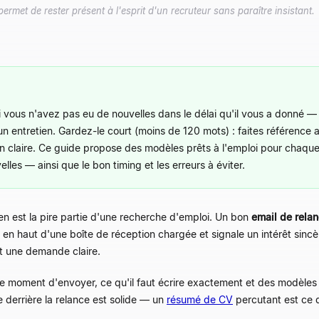
rmet de rester présent à l'esprit d'un recruteur sans paraître insistant.
 vous n'avez pas eu de nouvelles dans le délai qu'il vous a donné — o
n entretien. Gardez-le court (moins de 120 mots) : faites référence 
n claire. Ce guide propose des modèles prêts à l'emploi pour chaque
lles — ainsi que le bon timing et les erreurs à éviter.
en est la pire partie d'une recherche d'emploi. Un bon
email de relan
en haut d'une boîte de réception chargée et signale un intérêt sincèr
et une demande claire.
le moment d'envoyer, ce qu'il faut écrire exactement et des modèles
derrière la relance est solide
— un
résumé de CV
percutant est ce qu