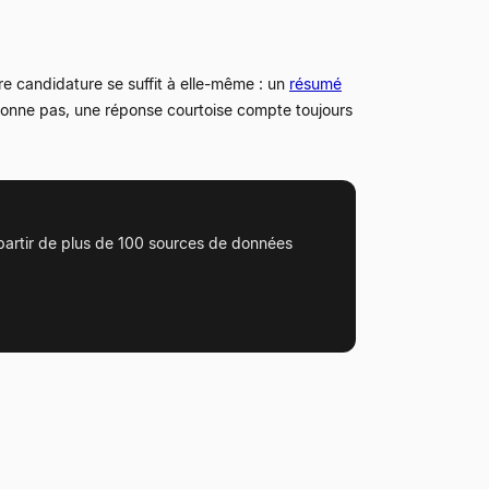
re candidature se suffit à elle-même : un
résumé
ctionne pas, une réponse courtoise compte toujours
 partir de plus de 100 sources de données