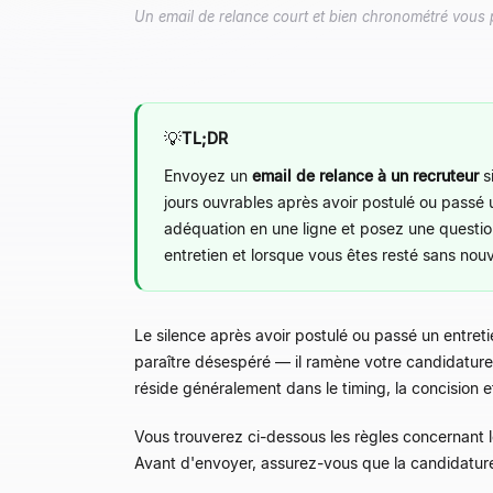
Un email de relance court et bien chronométré vous pe
💡
TL;DR
Envoyez un
email de relance à un recruteur
si
jours ouvrables après avoir postulé ou passé u
adéquation en une ligne et posez une questio
entretien et lorsque vous êtes resté sans nouve
Le silence après avoir postulé ou passé un entreti
paraître désespéré
— il ramène votre candidature 
réside généralement dans le timing, la concision 
Vous trouverez ci-dessous les règles concernant 
Avant d'envoyer, assurez-vous que la candidature 