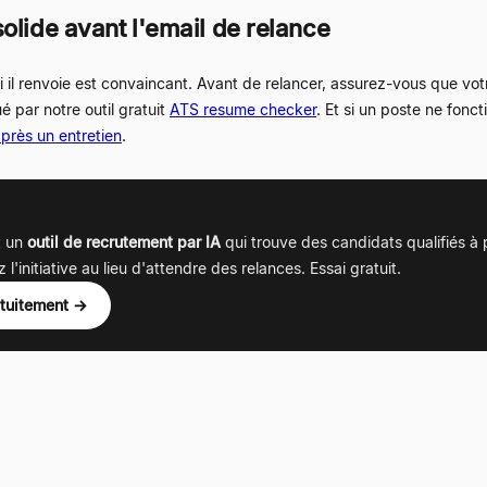
olide avant l'email de relance
i il renvoie est convaincant. Avant de relancer, assurez-vous que vot
par notre outil gratuit
ATS resume checker
. Et si un poste ne fon
après un entretien
.
t un
outil de recrutement par IA
qui trouve des candidats qualifiés à
'initiative au lieu d'attendre des relances. Essai gratuit.
atuitement →