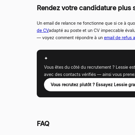
Rendez votre candidature plus s
Un email de relance ne fonctionne que si ce à quo
de CV
adapté au poste et un CV impeccable évalué 
— voyez comment répondre à un
email de refus 
✦
Vous êtes du côté du recrutement ? Lessie es
avec des contacts vérifiés — ainsi vous prenez l
Vous recrutez plutôt ? Essayez Lessie gr
FAQ