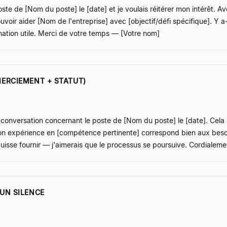
oste de [Nom du poste] le [date] et je voulais réitérer mon intérêt. 
ir aider [Nom de l'entreprise] avec [objectif/défi spécifique]. Y a-t-
rmation utile. Merci de votre temps — [Votre nom]
MERCIEMENT + STATUT)
 conversation concernant le poste de [Nom du poste] le [date]. Cel
on expérience en [compétence pertinente] correspond bien aux besoi
e puisse fournir — j'aimerais que le processus se poursuive. Cordialem
UN SILENCE