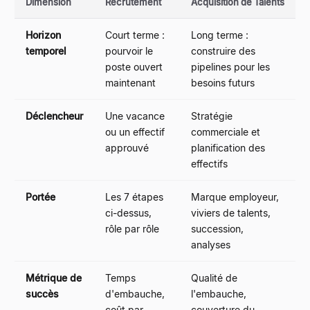
Dimension
Recrutement
Acquisition de Talents
Horizon
Court terme :
Long terme :
temporel
pourvoir le
construire des
poste ouvert
pipelines pour les
maintenant
besoins futurs
Déclencheur
Une vacance
Stratégie
ou un effectif
commerciale et
approuvé
planification des
effectifs
Portée
Les 7 étapes
Marque employeur,
ci-dessus,
viviers de talents,
rôle par rôle
succession,
analyses
Métrique de
Temps
Qualité de
succès
d'embauche,
l'embauche,
coût par
couverture du