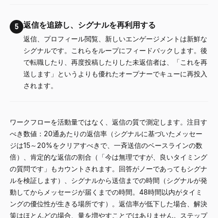
返信を追跡し、シグナルを再利用する
5
返信、プロフィール閲覧、新しいエンゲージメントは新鮮な
シグナルです。これらをループにフィードバックします。後
で転職したり、再度投稿したりした未返信者は、「これを再
送します」というよりも優れたオープナーでキューに再投入
されます。
ワークフローを活動量ではなく、返信の質で測定します。注目す
べき数値：20通あたりの返信率（シグナルに基づいたメッセー
ジは15～20%をクリアすべきで、一斉送信のベースラインの数
倍）、肯定的な返信の割合（「今は無理ですが、良いタイミング
の質問です」もカウントされます。回答がノーであってもシグナ
ルを検証します）、シグナルから送信までの時間（シグナルが発
動してからメッセージが届くまでの時間。48時間以内がタイミ
ングの優位性が生きる場所です）。返信率が低下した場合、解決
策はほとんどの場合、量を増やすことではありません。ステップ