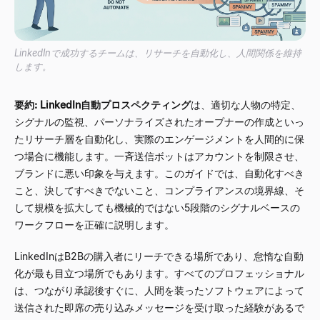
LinkedInで成功するチームは、リサーチを自動化し、人間関係を維持
します。
要約:
LinkedIn自動プロスペクティング
は、適切な人物の特定、
シグナルの監視、パーソナライズされたオープナーの作成といっ
たリサーチ層を自動化し、実際のエンゲージメントを人間的に保
つ場合に機能します。一斉送信ボットはアカウントを制限させ、
ブランドに悪い印象を与えます。このガイドでは、自動化すべき
こと、決してすべきでないこと、コンプライアンスの境界線、そ
して規模を拡大しても機械的ではない5段階のシグナルベースの
ワークフローを正確に説明します。
LinkedInはB2Bの購入者にリーチできる場所であり、怠惰な自動
化が最も目立つ場所でもあります。すべてのプロフェッショナル
は、つながり承認後すぐに、人間を装ったソフトウェアによって
送信された即席の売り込みメッセージを受け取った経験があるで