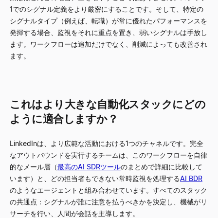
1でのシグナル定義をより厳密にすることです。そして、特定の
シグナルタイプ（例えば、転職）が常に優れたパフォーマンスを
発揮する場合、監視をそれに重点を置き、弱いシグナルは手放し
ます。ワークフローは追加だけでなく、削減によっても改善され
ます。
これはより大きな自動化スタックにどの
ように適合しますか？
LinkedInは、より広範な活動における1つのチャネルです。完全
なアウトバウンドを実行するチームは、このワークフローを自律
的なメール層（
最高のAI SDRツール
のまとめで詳細に比較して
います）と、どの担当者もできない常時監視を処理する
AI BDR
のようなエージェントと組み合わせています。すべてのスタック
の共通点：シグナルが誰に注意を払うべきかを決定し、機械がリ
サーチを行い、人間が会話を主導します。