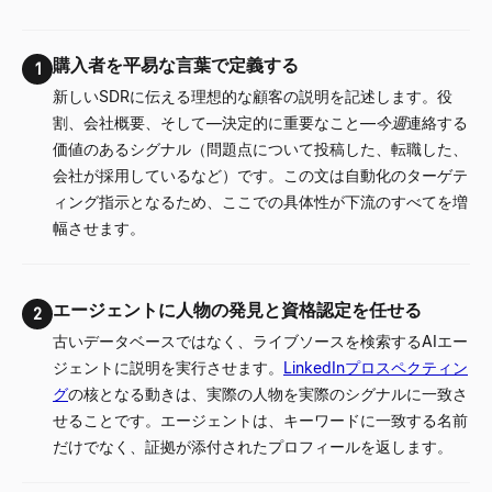
購入者を平易な言葉で定義する
1
新しいSDRに伝える理想的な顧客の説明を記述します。役
割、会社概要、そして
—
決定的に重要なこと
—
今週
連絡する
価値のあるシグナル（問題点について投稿した、転職した、
会社が採用しているなど）です。この文は自動化のターゲテ
ィング指示となるため、ここでの具体性が下流のすべてを増
幅させます。
エージェントに人物の発見と資格認定を任せる
2
古いデータベースではなく、ライブソースを検索するAIエー
ジェントに説明を実行させます。
LinkedInプロスペクティン
グ
の核となる動きは、実際の人物を実際のシグナルに一致さ
せることです。エージェントは、キーワードに一致する名前
だけでなく、証拠が添付されたプロフィールを返します。