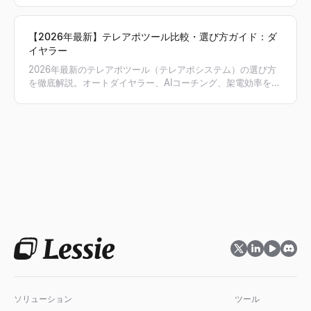
2026年最新の営業組織設計ガイドをお届けします。Lessieの
AIプロスペクティングによる効率化手法も紹介。
【2026年最新】テレアポツール比較・選び方ガイド：ダ
イヤラー
2026年最新のテレアポツール（テレアポシステム）の選び方
を徹底解説。オートダイヤラー、AIコーチング、架電効率を最
大化する機能の比較から、Lessieを活用した検証済み電話番号
リストの作成方法まで紹介。効率的なアウトバウンド営業を実
現するための最適なテレアポツールが見つかります。
ソリューション
ツール