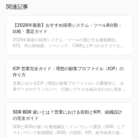
関連記事
【2026年最新】おすすめ採用システム・ツール8分類：
比較・選定ガイド
2026年最新の採用システム・ツールの選び方を徹底解説。
ATS、AI人材検索、ソーシング、CRMなど8つのカテゴリを比
較し、自社のボトルネックを解決する最適な採用スタックの組
み方を提案します。
ICP 営業完全ガイド：理想の顧客プロファイル（ICP）の
作り方
営業におけるICP（理想の顧客プロファイル）の重要性と、企
業データやテクノロジー、行動シグナルを組み合わせた具体的
な作り方を解説。Lessieを活用してICPに合致する見込み客リ
ストを自動生成し、営業効率を最大化する方法も紹介します。
SDR BDR 違いとは？営業における役割とKPI、組織設計
の完全ガイド
SDRとBDRの違いを徹底解説！インバウンド選別（SDR）とア
ウトバウンド新規開拓（BDR）の役割、KPI、給与体系の違い
から、自社組織にどちらを導入すべきかの判断基準まで、