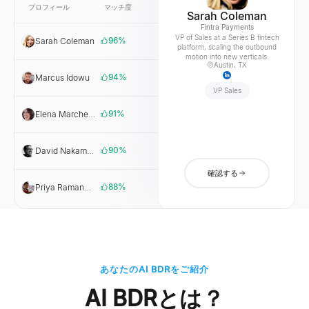
プロフィール
マッチ度
リンク
会社
Sarah Coleman
Fintra Payments
VP of Sales at a Series B fintech
96
%
Sarah Coleman
Fintra
platform, scaling the outbound
Payments
motion into new verticals.
Austin, TX
94
%
Marcus Idowu
Cargofy
VP Sales
91
%
Elena Marchetti
Marchetti
Growth Labs
90
%
David Nakamura
Northloop
Dev
確認する
88
%
Priya Ramanathan
Helixware
HR
あなたのAI BDRをご紹介
AI BDRとは？