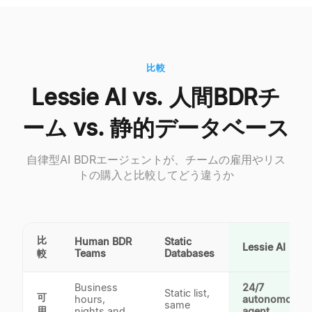
比較
Lessie AI vs. 人間BDRチ
ーム vs. 静的データベース
自律型AI BDRエージェントが、チームの雇用やリス
トの購入と比較してどう違うか
比
Human BDR
Static
Lessie AI
較
Teams
Databases
Business
24/7
Static list,
可
hours,
autonomous
same
用
nights and
agent,