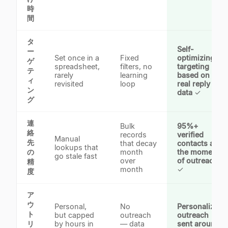
時
間
タ
Self-
ー
Set once in a
Fixed
optimizing
ゲ
spreadsheet,
filters, no
targeting
テ
rarely
learning
based on
ィ
revisited
loop
real reply
ン
data
✓
グ
連
Bulk
95%+
絡
records
verified
Manual
先
that decay
contacts at
lookups that
の
month
the moment
go stale fast
over
of outreach
精
month
✓
度
ア
ウ
Personal,
No
Personalized
ト
but capped
outreach
outreach
リ
by hours in
— data
sent around