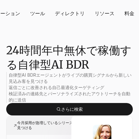
ューション
ツール
ディレクトリ
リソース
料金
24時間年中無休で稼働す
る自律型AI BDR
自律型AI BDRエージェントがライブの購買シグナルから新しい
見込み客を見つける
返信ごとに改善される自己最適化ターゲティング
検証済みの連絡先とパーソナライズされたアウトリーチを自動
的に送信
さらに検索
今月採用が急増しているシリーズB企業の営業担当副社長候補を
見つける