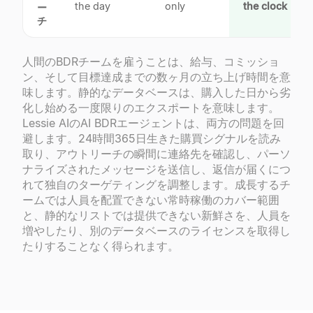
the day
only
the clock
✓
ー
チ
人間のBDRチームを雇うことは、給与、コミッショ
ン、そして目標達成までの数ヶ月の立ち上げ時間を意
味します。静的なデータベースは、購入した日から劣
化し始める一度限りのエクスポートを意味します。
Lessie AIのAI BDRエージェントは、両方の問題を回
避します。24時間365日生きた購買シグナルを読み
取り、アウトリーチの瞬間に連絡先を確認し、パーソ
ナライズされたメッセージを送信し、返信が届くにつ
れて独自のターゲティングを調整します。成長するチ
ームでは人員を配置できない常時稼働のカバー範囲
と、静的なリストでは提供できない新鮮さを、人員を
増やしたり、別のデータベースのライセンスを取得し
たりすることなく得られます。