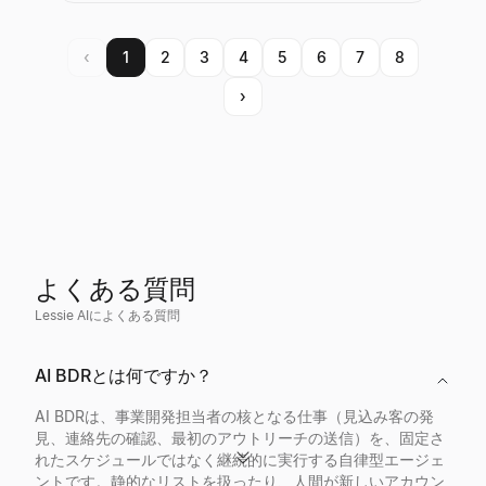
‹
1
2
3
4
5
6
7
8
›
よくある質問
Lessie AIによくある質問
AI BDRとは何ですか？
AI BDRは、事業開発担当者の核となる仕事（見込み客の発
見、連絡先の確認、最初のアウトリーチの送信）を、固定さ
れたスケジュールではなく継続的に実行する自律型エージェ
ントです。静的なリストを扱ったり、人間が新しいアカウン