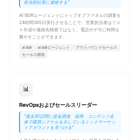
担当副社長に連絡する
"
AI BDRエージェントにトップオブファネルの調査を
24時間365日実行させることで、営業担当者はリス
ト作成や連絡先検索ではなく、電話やデモに時間を
費やすことができます。
ai bdr
ai bdrエージェント
アウトバウンドセールス
セールス開発
📊
RevOpsおよびセールスリーダー
"
過去30日間に資金調達、採用、コンテンツ全
体で購買シグナルを示しているミッドマーケッ
トアカウントを見つける
"