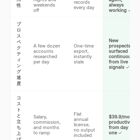
records
weekends
always
性
every day
off
working
✓
プ
ロ
ス
New
ペ
A few dozen
One-time
prospects
ク
accounts
export,
surfaced
テ
researched
instantly
continuously
ィ
per day
stale
from live
ン
signals
✓
グ
速
度
コ
ス
ト
Flat
と
Salary,
$39.9/mo,
annual
立
commission,
productive
license,
ち
and months
from day
no output
to ramp
one
✓
上
included
げ