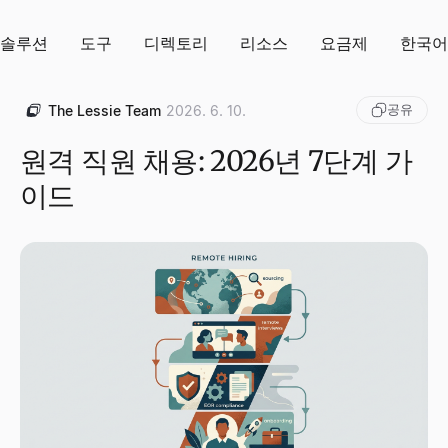
솔루션
도구
디렉토리
리소스
요금제
한국어
공유
The Lessie Team
2026. 6. 10.
원격 직원 채용: 2026년 7단계 가
이드