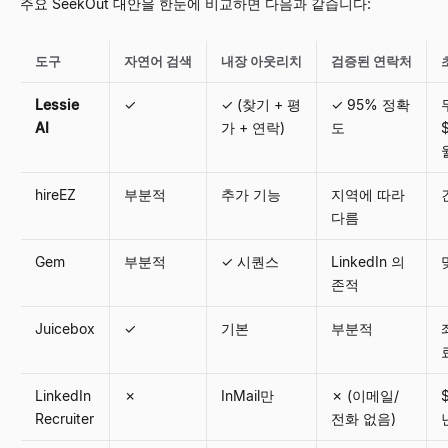
주요 SeekOut 대안을 한눈에 비교하면 다음과 같습니다:
도구
자연어 검색
내장 아웃리치
검증된 연락처
Lessie
✓
✓ (찾기 + 평
✓ 95% 정확
AI
가 + 연락)
도
hireEZ
부분적
추가 기능
지역에 따라
다름
Gem
부분적
✓ 시퀀스
LinkedIn 의
존적
Juicebox
✓
기본
부분적
LinkedIn
✗
InMail만
✗ (이메일/
Recruiter
전화 없음)