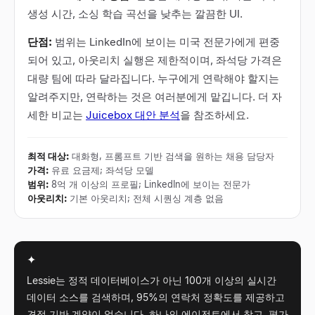
생성 시간, 소싱 학습 곡선을 낮추는 깔끔한 UI.
단점:
범위는 LinkedIn에 보이는 미국 전문가에게 편중
되어 있고, 아웃리치 실행은 제한적이며, 좌석당 가격은
대량 팀에 따라 달라집니다. 누구에게 연락해야 할지는
알려주지만, 연락하는 것은 여러분에게 맡깁니다. 더 자
세한 비교는
Juicebox 대안 분석
을 참조하세요.
최적 대상
:
대화형, 프롬프트 기반 검색을 원하는 채용 담당자
가격
:
유료 요금제; 좌석당 모델
범위
:
8억 개 이상의 프로필; LinkedIn에 보이는 전문가
아웃리치
:
기본 아웃리치; 전체 시퀀싱 계층 없음
✦
Lessie는 정적 데이터베이스가 아닌 100개 이상의 실시간
데이터 소스를 검색하며, 95%의 연락처 정확도를 제공하고
견적 기반 계약이 없습니다. 하나의 에이전트에서 찾고, 평가