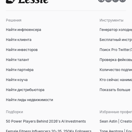
Решения
Инструменты
Найти инфлюенсера
Генератор холодн
Найти клиента
Бесплатный инстр
Найти инвесторов
Поиск Pro Twitter/
Найти талант
Проверка фейковы
Найти партнёра
Количество подпи
Найти коуча
Кто сейчас наним
Найти дистрибьютора
Показать больше
Найти лиды недвижимости
Подборки
Избранные профи
50 Power Players Behind 2026's AI Investments
Sean Astin | Creato
Female Fitness Influencers 20-35, 250K+ Followers
Tope Awotona | Fo