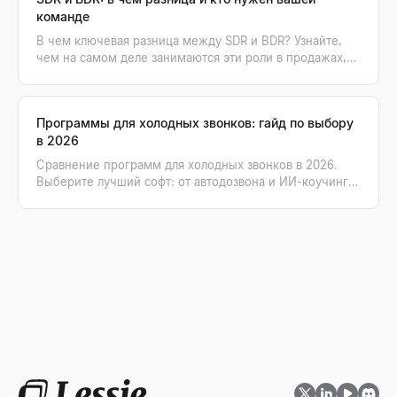
команде
В чем ключевая разница между SDR и BDR? Узнайте,
чем на самом деле занимаются эти роли в продажах,
какие у них KPI и кого нанимать первым в вашу
команду.
Программы для холодных звонков: гайд по выбору
в 2026
Сравнение программ для холодных звонков в 2026.
Выберите лучший софт: от автодозвона и ИИ-коучинга
до верифицированных списков контактов.