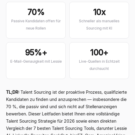
70%
10x
Passive Kandidaten offen für
Schneller als manuelles
neue Rollen
Sourcing mit KI
95%+
100+
E-Mail-Genauigkeit mit Lessie
Live-Quellen in Echtzeit
durchsucht
TL;DR:
Talent Sourcing ist der proaktive Prozess, qualifizierte
Kandidaten zu finden und anzusprechen — insbesondere die
70 %, die passiv sind und sich nicht auf Stellenanzeigen
bewerben. Dieser Leitfaden bietet Ihnen eine vollständige
Talent Sourcing Strategie für 2026 sowie einen direkten
Vergleich der 7 besten Talent Sourcing Tools, darunter Lessie