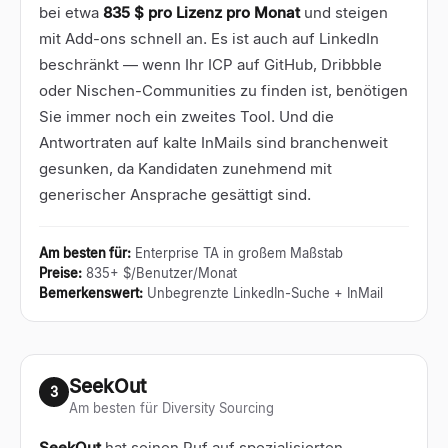
bei etwa
835 $ pro Lizenz pro Monat
und steigen
mit Add-ons schnell an. Es ist auch auf LinkedIn
beschränkt — wenn Ihr ICP auf GitHub, Dribbble
oder Nischen-Communities zu finden ist, benötigen
Sie immer noch ein zweites Tool. Und die
Antwortraten auf kalte InMails sind branchenweit
gesunken, da Kandidaten zunehmend mit
generischer Ansprache gesättigt sind.
Am besten für
:
Enterprise TA in großem Maßstab
Preise
:
835+ $/Benutzer/Monat
Bemerkenswert
:
Unbegrenzte LinkedIn-Suche + InMail
SeekOut
3
Am besten für Diversity Sourcing
SeekOut
hat seinen Ruf auf spezialisierten