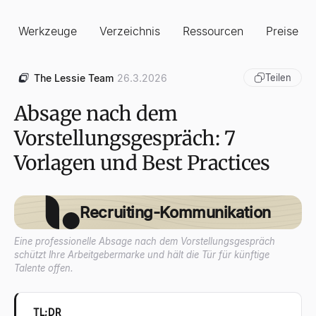
Werkzeuge
Verzeichnis
Ressourcen
Preise
The Lessie Team
26.3.2026
Teilen
Absage nach dem
Vorstellungsgespräch: 7
Vorlagen und Best Practices
Recruiting-Kommunikation
Eine professionelle Absage nach dem Vorstellungsgespräch
schützt Ihre Arbeitgebermarke und hält die Tür für künftige
Talente offen.
TL;DR