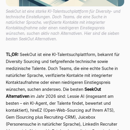
SeekOut ist eine starke KI-Talentsuchplattform für Diversity- und
technische Einstellungen. Doch Teams, die eine Suche in
natürlicher Sprache, verifizierte Kontakte mit integrierter
Kontaktaufnahme oder einen niedrigeren Einstiegspreis
wünschen, suchen aktiv nach Alternativen. Hier sind die sieben
besten SeekOut Alternativen.
TL;DR:
SeekOut ist eine KI-Talentsuchplattform, bekannt für
Diversity Sourcing und tiefgreifende technische sowie
medizinische Talente. Doch Teams, die eine echte Suche in
natürlicher Sprache, verifizierte Kontakte mit integrierter
Kontaktaufnahme oder einen niedrigeren Einstiegspreis
wünschen, suchen anderswo. Die besten
SeekOut
Alternativen
im Jahr 2026 sind: Lessie AI (insgesamt am
besten – ein KI-Agent, der Talente findet, bewertet und
kontaktiert), hireEZ (Open-Web-Sourcing auf Ihrem ATS),
Gem (Sourcing plus Recruiting-CRM), Juicebox
(Personensuche in natürlicher Sprache), LinkedIn Recruiter