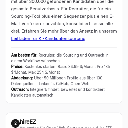
mit über 300.000 gefundenen Kandidaten über die
gesamte Benutzerbasis. Für Recruiter, die für ein
Sourcing-Tool plus einen Sequenzer plus einen E-
Mail-Verifizierer bezahlen, konsolidiert Lessie alle
drei. Erfahren Sie mehr über den Ansatz in unserem
Leitfaden für KI-Kandidatensourcing
.
Am besten für
:
Recruiter, die Sourcing und Outreach in
einem Workflow wünschen
Preise
:
Kostenlos starten; Basic 34,99 $/Monat, Pro 135
$/Monat, Max 254 $/Monat
Abdeckung
:
Über 50 Millionen Profile aus über 100
Datenquellen – LinkedIn, GitHub, Open Web
Outreach
:
Integriert: findet, bewertet und kontaktiert
Kandidaten automatisch
hireEZ
2
Am besten für Open-Web-Sourcing, das auf Ihr ATS