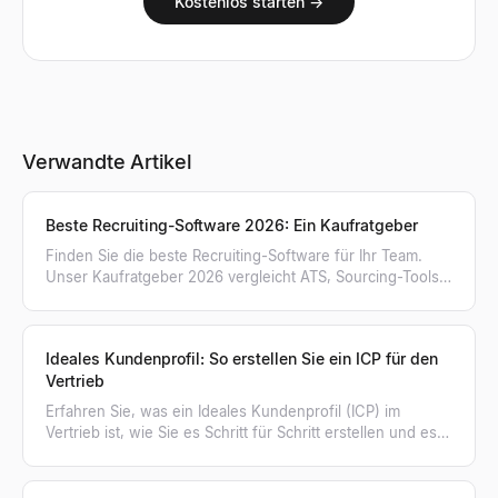
Kostenlos starten →
Verwandte Artikel
Beste Recruiting-Software 2026: Ein Kaufratgeber
Finden Sie die beste Recruiting-Software für Ihr Team.
Unser Kaufratgeber 2026 vergleicht ATS, Sourcing-Tools,
KI-Personensuche und mehr in 8 Kategorien.
Ideales Kundenprofil: So erstellen Sie ein ICP für den
Vertrieb
Erfahren Sie, was ein Ideales Kundenprofil (ICP) im
Vertrieb ist, wie Sie es Schritt für Schritt erstellen und es
nutzen, um kaufbereite Unternehmen zu finden.