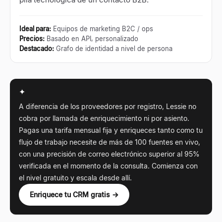
Ideal para
:
Equipos de marketing B2C / ops
Precios
:
Basado en API, personalizado
Destacado
:
Grafo de identidad a nivel de persona
✦
A diferencia de los proveedores por registro, Lessie no
cobra por llamada de enriquecimiento ni por asiento.
Pagas una tarifa mensual fija y enriqueces tanto como tu
flujo de trabajo necesite de más de 100 fuentes en vivo,
con una precisión de correo electrónico superior al 95%
verificada en el momento de la consulta. Comienza con
el nivel gratuito y escala desde allí.
Enriquece tu CRM gratis →