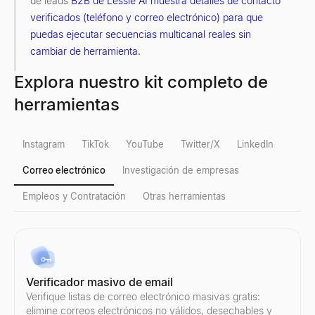
de leads
B2B de Lessie AI muestra detalles de contacto
verificados (teléfono y correo electrónico) para que
puedas ejecutar secuencias multicanal reales sin
cambiar de herramienta.
Explora nuestro kit completo de
herramientas
Instagram
TikTok
YouTube
Twitter/X
LinkedIn
Correo electrónico
Investigación de empresas
Empleos y Contratación
Otras herramientas
Verificación de seguidores falsos en Instagram
Verificación de seguidores falsos en TikTok
Contador de seguidores de YouTube
Visor de Perfiles de X
Calificador de Leads de LinkedIn
Verificador masivo de email
Detecte seguidores falsos de Instagram al instante. Nuestra herra
Detecte seguidores falsos de TikTok al instante. Nuestra herramie
Consulte el recuento de suscriptores en tiempo real y las estadís
Ver perfiles públicos de X (Twitter) de forma anónima — sin nece
Pegue una publicación de LinkedIn: vea si el autor es un compr
Verifique listas de correo electrónico masivas gratis:
Explorar
Explorar
Explorar
Explorar
Explorar
→
→
→
→
→
elimine correos electrónicos no válidos, desechables y