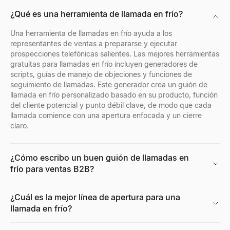
Búsqueda de perfil de empresa
¿Quién está contratando ahora mismo?
Visor de Perfiles de Discord
¿Qué es una herramienta de llamada en frío?
Busque cualquier perfil de empresa al instante. Obtenga industria
Descubre quién está contratando ahora mismo: un feed en vivo de
Previsualiza avatares, banners, nombres de usuario e insignias 
Explorar
Explorar
Explorar
→
→
→
Una herramienta de llamadas en frío ayuda a los
representantes de ventas a prepararse y ejecutar
prospecciones telefónicas salientes. Las mejores herramientas
gratuitas para llamadas en frío incluyen generadores de
scripts, guías de manejo de objeciones y funciones de
Buscador de ubicación de empresa
Puntuador de CV Gratuito
Visor de Perfiles de Facebook
seguimiento de llamadas. Este generador crea un guión de
Encuentre todas las ubicaciones de oficinas de cualquier empres
Puntúa tu currículum al instante con nuestro verificador ATS gra
Introduce un nombre, nombre de usuario o URL de perfil de Facebo
llamada en frío personalizado basado en su producto, función
Explorar
Explorar
Explorar
→
→
→
del cliente potencial y punto débil clave, de modo que cada
llamada comience con una apertura enfocada y un cierre
claro.
Radar de Señales de Compra
Generador de CV
Generador de retratos IA gratis
¿Cómo escribo un buen guión de llamadas en
Rastrea empresas B2B recientemente financiadas en modo de comp
Creador de CV gratuito con IA. Crea currículums compatibles con
Genere fotos de retrato profesionales con IA gratis. Sin registro
frío para ventas B2B?
Explorar
Explorar
Explorar
→
→
→
¿Cuál es la mejor línea de apertura para una
llamada en frío?
Decodificador de Señales de Compra
Generador de Resúmenes de Currículum
Calculadora de CPM