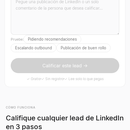
Pidiendo recomendaciones
Pruebe:
Escalando outbound
Publicación de buen rollo
Calificar este lead →
✓ Gratis
✓ Sin registro
✓ Lee solo lo que pegas
CÓMO FUNCIONA
Califique cualquier lead de LinkedIn
en 3 pasos