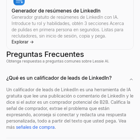
Generador de resúmenes de LinkedIn
Generador gratuito de resúmenes de LinkedIn con IA.
Introduce tu rol y habilidades, obtén 3 secciones Acerca
Comparar influencers de Instagram
Comparar influencers de Twitter/X
de pulidas en primera persona en segundos. Listas para
Compare dos influencers de Instagram cualesquiera lado a lado 
Compare dos influencers de Twitter/X cualesquiera lado a lado —
reclutadores, sin inicio de sesión, copia y pega.
Explorar
Explorar
→
→
Explorar
→
Preguntas Frecuentes
Obtenga respuestas a preguntas comunes sobre Lessie AI.
Verificador masivo de email
Búsqueda de perfil de empresa
¿Quién está contratando ahora mismo?
Visor de Perfiles de Discord
¿Qué es un calificador de leads de LinkedIn?
Verifique listas de correo electrónico masivas gratis: elimine c
Busque cualquier perfil de empresa al instante. Obtenga industria
Descubre quién está contratando ahora mismo: un feed en vivo de
Previsualiza avatares, banners, nombres de usuario e insignias 
Explorar
Explorar
Explorar
Explorar
→
→
→
→
Un calificador de leads de LinkedIn es una herramienta de IA
gratuita que lee una publicación o comentario de LinkedIn y le
dice si el autor es un comprador potencial de B2B. Califica la
señal de comprador, extrae el problema que están
expresando, aconseja si conectar y redacta una respuesta
Búsqueda inversa de email
Buscador de ubicación de empresa
Puntuador de CV Gratuito
Visor de Perfiles de Facebook
personalizada, todo a partir del texto que usted pega. Vea
Identifica al instante quién está detrás de cualquier email profe
Encuentre todas las ubicaciones de oficinas de cualquier empres
Puntúa tu currículum al instante con nuestro verificador ATS gra
Introduce un nombre, nombre de usuario o URL de perfil de Facebo
más
señales de compra
.
Explorar
Explorar
Explorar
Explorar
→
→
→
→