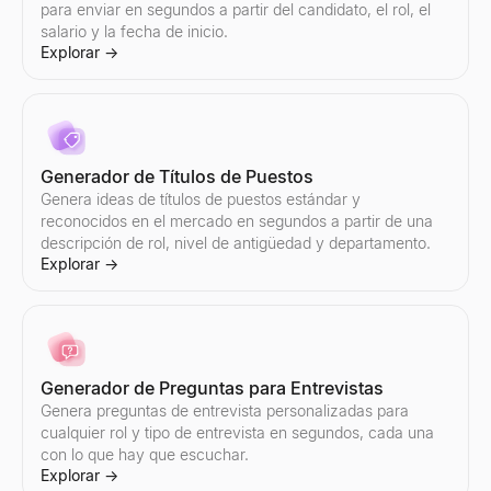
Alcance por correo electrónico
Pequeños Negocios Cerca de Mí
para enviar en segundos a partir del candidato, el rol, el
salario y la fecha de inicio.
Lance campañas automatizadas de outreach por email con mensaje
Encuentra pequeños negocios cerca de ti — abiertos ahora, cont
Explorar
→
Explorar
Explorar
→
→
Probador de líneas de asunto de email
Instantánea de Inteligencia Empresarial
Generador de Títulos de Puestos
Prueba tu línea de asunto de email gratis. Obtén puntuaciones i
Genere instantáneas de inteligencia empresarial B2B al instante 
Genera ideas de títulos de puestos estándar y
Explorar
Explorar
→
→
reconocidos en el mercado en segundos a partir de una
descripción de rol, nivel de antigüedad y departamento.
Explorar
→
Verificador de Spam de Correo Electrónico
Buscador de Empresas Similares
Verificador de spam de correo electrónico gratuito. Califica la 
Encuentra al instante empresas similares a tus mejores clientes
Explorar
Explorar
→
→
Generador de Preguntas para Entrevistas
Genera preguntas de entrevista personalizadas para
cualquier rol y tipo de entrevista en segundos, cada una
con lo que hay que escuchar.
Generador de Guiones de Venta
Explorar
→