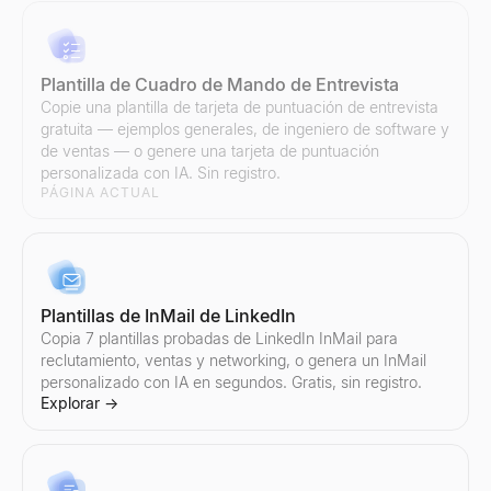
Plantilla de Cuadro de Mando de Entrevista
Copie una plantilla de tarjeta de puntuación de entrevista
Herramienta gratuita de llamadas en frío
gratuita — ejemplos generales, de ingeniero de software y
Genera guiones personalizados de llamadas en frío para ventas B
de ventas — o genere una tarjeta de puntuación
Explorar
→
personalizada con IA. Sin registro.
PÁGINA ACTUAL
Plantillas de InMail de LinkedIn
Copia 7 plantillas probadas de LinkedIn InMail para
reclutamiento, ventas y networking, o genera un InMail
personalizado con IA en segundos. Gratis, sin registro.
Explorar
→