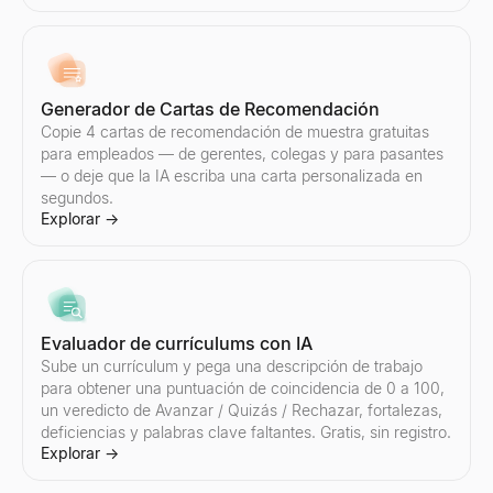
Genera guiones de venta B2B en segundos. Aperturas de llamadas 
Explorar
→
Generador de Cartas de Recomendación
Copie 4 cartas de recomendación de muestra gratuitas
Generador de respuestas con IA
para empleados — de gerentes, colegas y para pasantes
Pega la respuesta de un prospecto — obtén 3 respuestas listas p
— o deje que la IA escriba una carta personalizada en
Explorar
→
segundos.
Explorar
→
Manejador de objeciones de ventas
Pega cualquier objeción — obtén el tipo, un marco de respuesta
Explorar
→
Evaluador de currículums con IA
Sube un currículum y pega una descripción de trabajo
para obtener una puntuación de coincidencia de 0 a 100,
un veredicto de Avanzar / Quizás / Rechazar, fortalezas,
deficiencias y palabras clave faltantes. Gratis, sin registro.
Generador de correos electrónicos de seguimiento
Explorar
→
Describe tu último contacto — obtén una secuencia de seguimie
Explorar
→