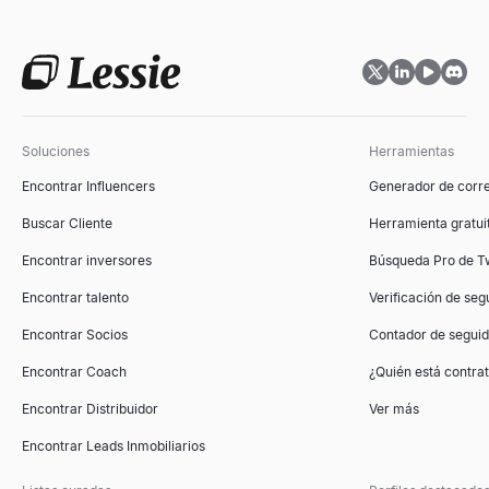
Evaluador de Ajuste ICP
Puntúa cuentas B2B según tu perfil de cliente ideal. Modelo grat
Explorar
→
Soluciones
Herramientas
Encontrar Influencers
Generador de corre
Generador de esquemas para presentaciones de vent
Buscar Cliente
Herramienta gratuit
Genera esquemas de presentaciones de ventas ganadoras al inst
Explorar
→
Encontrar inversores
Búsqueda Pro de Tw
Encontrar talento
Verificación de seg
Encontrar Socios
Contador de segui
Herramienta de Comparación de Competidores
Encontrar Coach
¿Quién está contr
Herramienta gratuita de comparación de competidores impulsada p
Explorar
→
Encontrar Distribuidor
Ver más
Encontrar Leads Inmobiliarios