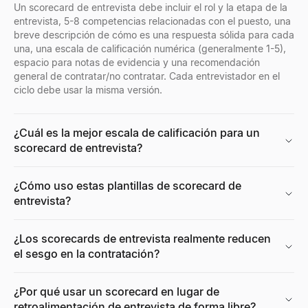
Un scorecard de entrevista debe incluir el rol y la etapa de la
entrevista, 5-8 competencias relacionadas con el puesto, una
breve descripción de cómo es una respuesta sólida para cada
una, una escala de calificación numérica (generalmente 1-5),
espacio para notas de evidencia y una recomendación
Visor de Perfiles de Facebook
general de contratar/no contratar. Cada entrevistador en el
Introduce un nombre, nombre de usuario o URL de perfil de Facebo
ciclo debe usar la misma versión.
Explorar
→
¿Cuál es la mejor escala de calificación para un
scorecard de entrevista?
Generador de retratos IA gratis
Genere fotos de retrato profesionales con IA gratis. Sin registro
¿Cómo uso estas plantillas de scorecard de
Explorar
→
entrevista?
¿Los scorecards de entrevista realmente reducen
el sesgo en la contratación?
Calculadora de CPM
Calcule su CPM (costo por mil impresiones) al instante. Ingrese 
Explorar
→
¿Por qué usar un scorecard en lugar de
retroalimentación de entrevista de forma libre?