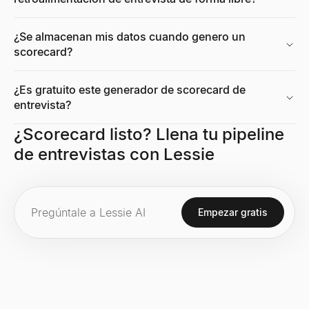
¿Se almacenan mis datos cuando genero un
Calculadora de Tasa de Crecimiento
scorecard?
Calculadora de tasa de crecimiento gratuita. Calcula la tasa de c
Explorar
→
¿Es gratuito este generador de scorecard de
entrevista?
¿Scorecard listo? Llena tu pipeline
Verificador de Stack Tecnológico
de entrevistas con Lessie
Descubra qué tecnología utiliza cualquier sitio web — CMS, frame
Explorar
→
Empezar gratis
Calculadora de Tamaño de Mercado
Calcule TAM, SAM y SOM con métodos bottom-up y top-down. Ca
Explorar
→