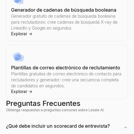
Generador de cadenas de búsqueda booleana
Generador gratuito de cadenas de búsqueda booleana
para reclutadores: cree cadenas de búsqueda X-ray de
LinkedIn y Google en segundos.
Explorar
→
Plantillas de correo electrónico de reclutamiento
Plantillas gratuitas de correo electrónico de contacto para
reclutadores y generador: cree una secuencia completa
de candidatos en segundos.
Explorar
→
Preguntas Frecuentes
Obtenga respuestas a preguntas comunes sobre Lessie AI.
Visor de Perfiles de Discord
¿Qué debe incluir un scorecard de entrevista?
Previsualiza avatares, banners, nombres de usuario e insignias 
Explorar
→