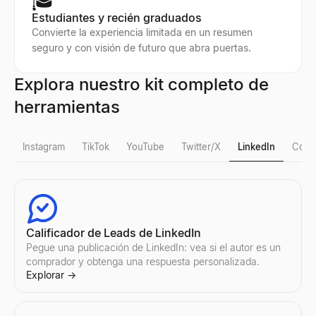
🎓
Estudiantes y recién graduados
Convierte la experiencia limitada en un resumen
seguro y con visión de futuro que abra puertas.
Explora nuestro kit completo de
herramientas
Instagram
TikTok
YouTube
Twitter/X
LinkedIn
Corre
Verificación de seguidores falsos en Instagram
Verificación de seguidores falsos en TikTok
Contador de seguidores de YouTube
Visor de Perfiles de X
Calificador de Leads de LinkedIn
Detecte seguidores falsos de Instagram al instante. Nuestra herra
Detecte seguidores falsos de TikTok al instante. Nuestra herramie
Consulte el recuento de suscriptores en tiempo real y las estadís
Ver perfiles públicos de X (Twitter) de forma anónima — sin nece
Pegue una publicación de LinkedIn: vea si el autor es un
Explorar
Explorar
Explorar
Explorar
→
→
→
→
comprador y obtenga una respuesta personalizada.
Explorar
→