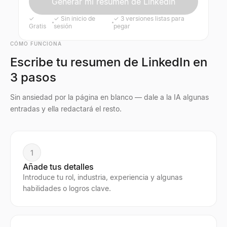
Generar mi resumen de LinkedIn
✓
✓
Sin inicio de
✓
3 versiones listas para
Gratis
sesión
pegar
CÓMO FUNCIONA
Escribe tu resumen de LinkedIn en
3 pasos
Sin ansiedad por la página en blanco — dale a la IA algunas
entradas y ella redactará el resto.
1
Añade tus detalles
Introduce tu rol, industria, experiencia y algunas
habilidades o logros clave.