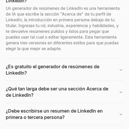
LinkedIn?
Explorar
Explorar
Explorar
Explorar
→
→
→
→
Un generador de resúmenes de LinkedIn es una herramienta
de IA que escribe la sección "Acerca de" de tu perfil de
LinkedIn, la introducción en primera persona debajo de tu
titular. Ingresas tu rol, industria, experiencia y habilidades, y
te devuelve resúmenes pulidos y listos para pegar que
Búsqueda inversa de email
Buscador de ubicación de empresa
Puntuador de CV Gratuito
Visor de Perfiles de Facebook
puedes usar tal cual o editar ligeramente. Esta herramienta
Identifica al instante quién está detrás de cualquier email profe
Encuentre todas las ubicaciones de oficinas de cualquier empres
Puntúa tu currículum al instante con nuestro verificador ATS gra
Introduce un nombre, nombre de usuario o URL de perfil de Facebo
genera tres versiones en diferentes estilos para que puedas
Explorar
Explorar
Explorar
Explorar
→
→
→
→
elegir la que mejor se adapte.
¿Es gratuito el generador de resúmenes de
LinkedIn?
Generador de correos en frío
Radar de Señales de Compra
Generador de CV
Generador de retratos IA gratis
Genera correos electrónicos B2B personalizados con IA — asun
Rastrea empresas B2B recientemente financiadas en modo de comp
Creador de CV gratuito con IA. Crea currículums compatibles con
Genere fotos de retrato profesionales con IA gratis. Sin registro
Explorar
Explorar
Explorar
Explorar
→
→
→
→
¿Qué tan larga debe ser una sección Acerca de
de LinkedIn?
¿Debe escribirse un resumen de LinkedIn en
Verificador de Email Gratuito
Decodificador de Señales de Compra
Generador de Resúmenes de Currículum
Calculadora de CPM
primera o tercera persona?
Verifique cualquier dirección de email al instante. Compruebe entr
Pega cualquier señal — decodifica la intención, a quién contactar 
Genera un resumen de currículum profesional en segundos. Sube
Calcule su CPM (costo por mil impresiones) al instante. Ingrese 
Explorar
Explorar
Explorar
Explorar
→
→
→
→