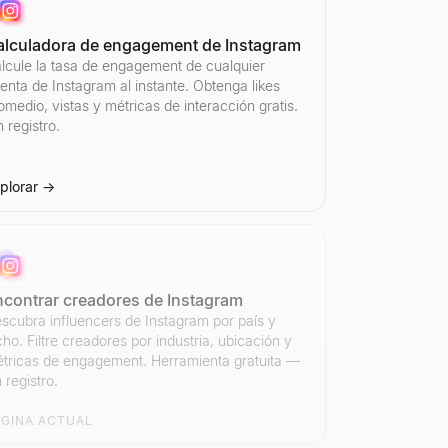
alculadora de engagement de Instagram
lcule la tasa de engagement de cualquier
enta de Instagram al instante. Obtenga likes
omedio, vistas y métricas de interacción gratis.
n registro.
plorar
→
ncontrar creadores de Instagram
scubra influencers de Instagram por país y
cho. Filtre creadores por industria, ubicación y
tricas de engagement. Herramienta gratuita —
n registro.
ÁGINA ACTUAL