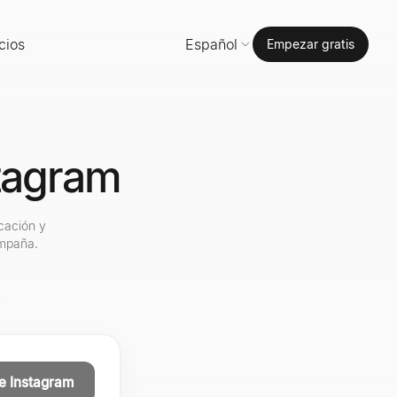
cios
Español
Empezar gratis
stagram
icación y
ampaña.
e Instagram