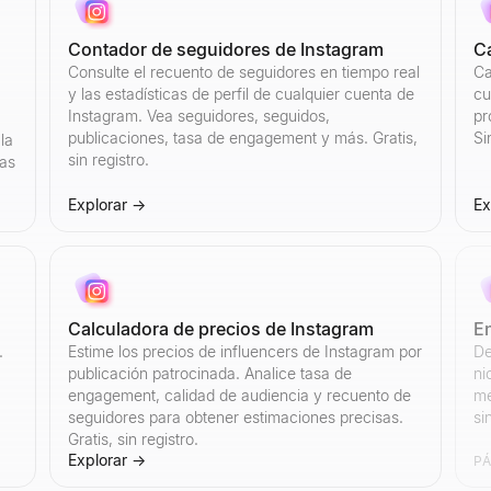
Contador de seguidores de Instagram
C
Consulte el recuento de seguidores en tiempo real
Ca
y las estadísticas de perfil de cualquier cuenta de
cu
Instagram. Vea seguidores, seguidos,
pr
publicaciones, tasa de engagement y más. Gratis,
Si
la
sin registro.
tas
Explorar
→
Ex
Calculadora de precios de Instagram
E
.
Estime los precios de influencers de Instagram por
De
publicación patrocinada. Analice tasa de
ni
engagement, calidad de audiencia y recuento de
mé
seguidores para obtener estimaciones precisas.
si
Gratis, sin registro.
Explorar
→
P