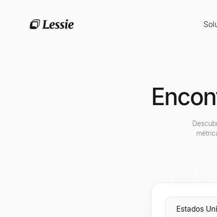
Sol
Encont
Descubr
métric