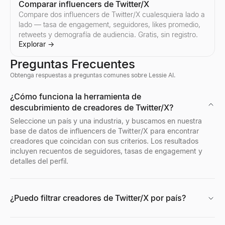
Comparar influencers de Twitter/X
Compare dos influencers de Twitter/X cualesquiera lado a
lado — tasa de engagement, seguidores, likes promedio,
retweets y demografía de audiencia. Gratis, sin registro.
Explorar
→
Preguntas Frecuentes
Obtenga respuestas a preguntas comunes sobre Lessie AI.
Calificador de Leads de LinkedIn
Verificador masivo de email
Búsqueda de perfil de empresa
¿Quién está contratando ahora mismo?
Visor de Perfiles de Discord
¿Cómo funciona la herramienta de
Pegue una publicación de LinkedIn: vea si el autor es un compr
Verifique listas de correo electrónico masivas gratis: elimine c
Busque cualquier perfil de empresa al instante. Obtenga industria
Descubre quién está contratando ahora mismo: un feed en vivo de
Previsualiza avatares, banners, nombres de usuario e insignias 
descubrimiento de creadores de Twitter/X?
Explorar
Explorar
Explorar
Explorar
Explorar
→
→
→
→
→
Seleccione un país y una industria, y buscamos en nuestra
base de datos de influencers de Twitter/X para encontrar
creadores que coincidan con sus criterios. Los resultados
incluyen recuentos de seguidores, tasas de engagement y
detalles del perfil.
Extractor de Perfiles LinkedIn
Búsqueda inversa de email
Buscador de ubicación de empresa
Puntuador de CV Gratuito
Visor de Perfiles de Facebook
Extrae perfiles de LinkedIn al instante. Herramienta online gratu
Identifica al instante quién está detrás de cualquier email profe
Encuentre todas las ubicaciones de oficinas de cualquier empres
Puntúa tu currículum al instante con nuestro verificador ATS gra
Introduce un nombre, nombre de usuario o URL de perfil de Facebo
Explorar
Explorar
Explorar
Explorar
Explorar
→
→
→
→
→
¿Puedo filtrar creadores de Twitter/X por país?