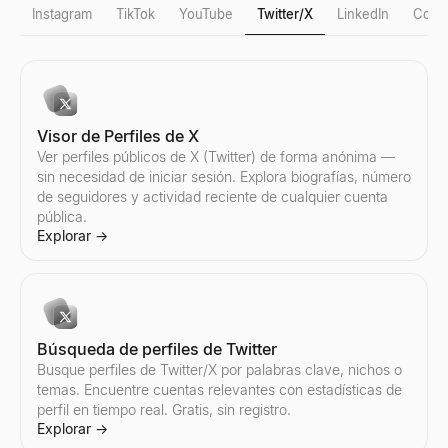
Instagram
TikTok
YouTube
Twitter/X
LinkedIn
Corre
Verificación de seguidores falsos en Instagram
Verificación de seguidores falsos en TikTok
Contador de seguidores de YouTube
Visor de Perfiles de X
Detecte seguidores falsos de Instagram al instante. Nuestra herra
Detecte seguidores falsos de TikTok al instante. Nuestra herramie
Consulte el recuento de suscriptores en tiempo real y las estadís
Ver perfiles públicos de X (Twitter) de forma anónima —
Explorar
Explorar
Explorar
→
→
→
sin necesidad de iniciar sesión. Explora biografías, número
de seguidores y actividad reciente de cualquier cuenta
pública.
Explorar
→
Contador de seguidores de Instagram
Contador de seguidores de TikTok
Verificación de seguidores falsos en YouTube
Consulte el recuento de seguidores en tiempo real y las estadíst
Consulte el recuento de seguidores en tiempo real y las estadísti
Detecte suscriptores falsos de YouTube al instante. Nuestra herra
Explorar
Explorar
Explorar
→
→
→
Búsqueda de perfiles de Twitter
Busque perfiles de Twitter/X por palabras clave, nichos o
temas. Encuentre cuentas relevantes con estadísticas de
perfil en tiempo real. Gratis, sin registro.
Calculadora de engagement de Instagram
Calculadora de Engagement de TikTok
Calculadora de engagement de YouTube
Explorar
→
Calcule la tasa de engagement de cualquier cuenta de Instagram a
Calcule la tasa de engagement de cualquier cuenta de TikTok al in
Calcule la tasa de engagement de cualquier canal de YouTube al i