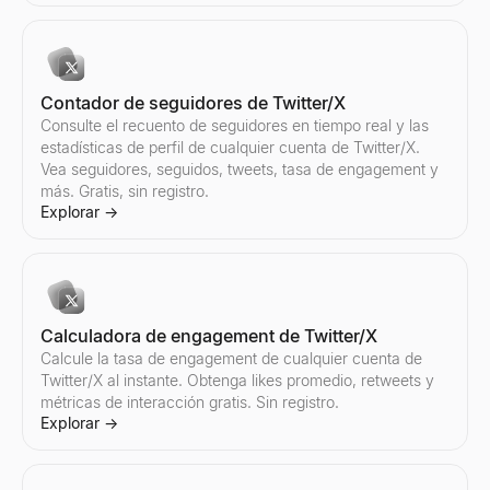
Explorar
Explorar
Explorar
→
→
→
Contador de seguidores de Twitter/X
Auditoría de Instagram
Auditoría de TikTok
Auditoría de YouTube
Consulte el recuento de seguidores en tiempo real y las
Audite cualquier cuenta de Instagram al instante. Obtenga tasa de
Audite cualquier cuenta de TikTok al instante. Obtenga tasa de en
Audite cualquier canal de YouTube al instante. Obtenga tasa de e
estadísticas de perfil de cualquier cuenta de Twitter/X.
Explorar
Explorar
Explorar
→
→
→
Vea seguidores, seguidos, tweets, tasa de engagement y
más. Gratis, sin registro.
Explorar
→
Calculadora de precios de Instagram
Encontrar creadores de TikTok
Encontrar creadores de YouTube
Estime los precios de influencers de Instagram por publicación 
Descubra influencers de TikTok por país y nicho. Filtre creador
Descubra influencers de YouTube por país y nicho. Filtre cread
Explorar
Explorar
Explorar
→
→
→
Calculadora de engagement de Twitter/X
Calcule la tasa de engagement de cualquier cuenta de
Twitter/X al instante. Obtenga likes promedio, retweets y
métricas de interacción gratis. Sin registro.
Explorar
→
Encontrar creadores de Instagram
Comparar influencers de TikTok
Comparar influencers de YouTube
Descubra influencers de Instagram por país y nicho. Filtre cread
Compare dos influencers de TikTok lado a lado — tasa de engage
Compare dos influencers de YouTube cualesquiera lado a lado — t
Explorar
Explorar
Explorar
→
→
→