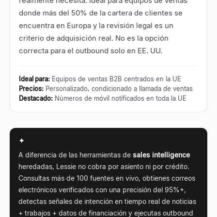
realmente necesita. Ideal para equipos de ventas
donde más del 50% de la cartera de clientes se
encuentra en Europa y la revisión legal es un
criterio de adquisición real. No es la opción
correcta para el outbound solo en EE. UU.
Ideal para
:
Equipos de ventas B2B centrados en la UE
Precios
:
Personalizado, condicionado a llamada de ventas
Destacado
:
Números de móvil notificados en toda la UE
✦
A diferencia de las herramientas de
sales intelligence
heredadas, Lessie no cobra por asiento ni por crédito.
Consultas más de 100 fuentes en vivo, obtienes correos
electrónicos verificados con una precisión del 95%+,
detectas señales de intención en tiempo real de noticias
+ trabajos + datos de financiación y ejecutas outbound